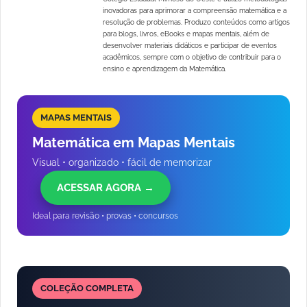
inovadoras para aprimorar a compreensão matemática e a
resolução de problemas. Produzo conteúdos como artigos
para blogs, livros, eBooks e mapas mentais, além de
desenvolver materiais didáticos e participar de eventos
acadêmicos, sempre com o objetivo de contribuir para o
ensino e aprendizagem da Matemática.
MAPAS MENTAIS
Matemática em Mapas Mentais
Visual • organizado • fácil de memorizar
ACESSAR AGORA →
Ideal para revisão • provas • concursos
COLEÇÃO COMPLETA