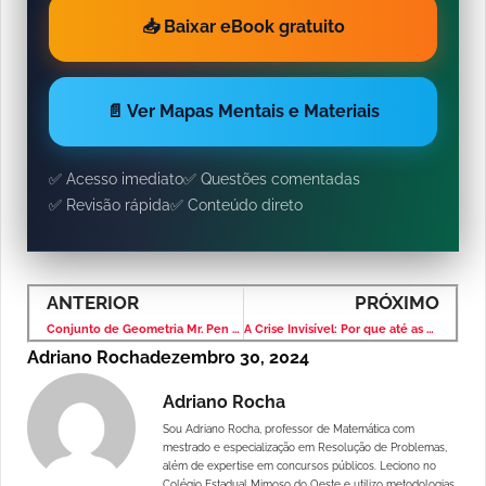
📥 Baixar eBook gratuito
📄 Ver Mapas Mentais e Materiais
✅ Acesso imediato
✅ Questões comentadas
✅ Revisão rápida
✅ Conteúdo direto
ANTERIOR
PRÓXIMO
Conjunto de Geometria Mr. Pen – Pacote com 4 Peças: Precisão e Qualidade para Estudantes e Profissionais
A Crise Invisível: Por que até as Melhores Escolas do Brasil Falham em Matemática?
Adriano Rocha
dezembro 30, 2024
Adriano Rocha
Sou Adriano Rocha, professor de Matemática com
mestrado e especialização em Resolução de Problemas,
além de expertise em concursos públicos. Leciono no
Colégio Estadual Mimoso do Oeste e utilizo metodologias