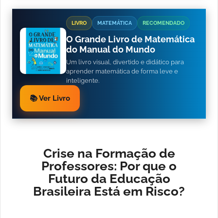
LIVRO
MATEMÁTICA
RECOMENDADO
O Grande Livro de Matemática
do Manual do Mundo
Um livro visual, divertido e didático para
aprender matemática de forma leve e
inteligente.
📚 Ver Livro
Crise na Formação de
Professores: Por que o
Futuro da Educação
Brasileira Está em Risco?