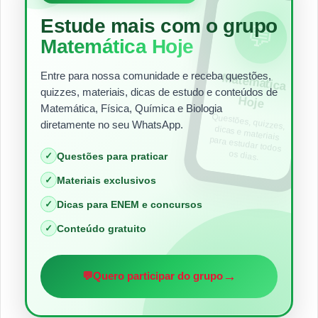
Estude mais com o grupo
💬
Matemática Hoje
Entre para nossa comunidade e receba questões,
Matem
ática
quizzes, materiais, dicas de estudo e conteúdos de
Hoje
Matemática, Física, Química e Biologia
Questões, quizzes,
dicas e materiais
para estudar todos
diretamente no seu WhatsApp.
os dias.
✓
Questões para praticar
✓
Materiais exclusivos
✓
Dicas para ENEM e concursos
✓
Conteúdo gratuito
→
💬
Quero participar do grupo