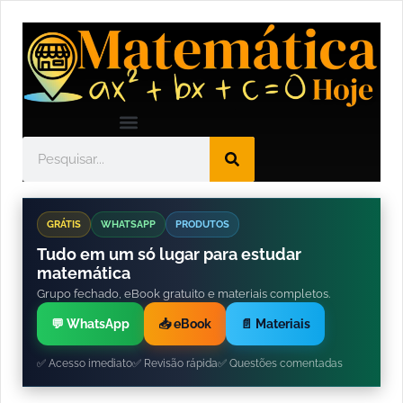
GRÁTIS
WHATSAPP
PRODUTOS
Tudo em um só lugar para estudar
matemática
Grupo fechado, eBook gratuito e materiais completos.
💬 WhatsApp
📥 eBook
📄 Materiais
✅ Acesso imediato
✅ Revisão rápida
✅ Questões comentadas