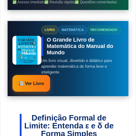
Acesso imediato
Revisão rápida
Questões comentadas
LIVRO
MATEMÁTICA
RECOMENDADO
O Grande Livro de
Matemática do Manual do
Mundo
Um livro visual, divertido e didático para
aprender matemática de forma leve e
inteligente.
Ver Livro
Definição Formal de
Limite: Entenda ε e δ de
Forma Simples