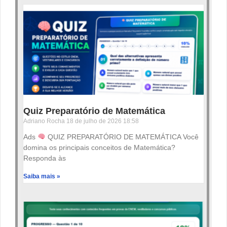
Quiz Preparatório de Matemática
Adriano Rocha
18 de julho de 2026
18:58
Ads
QUIZ PREPARATÓRIO DE MATEMÁTICA Você
domina os principais conceitos de Matemática?
Responda às
Saiba mais »