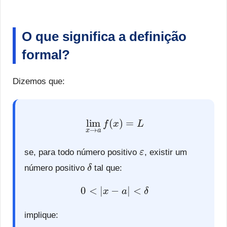
O que significa a definição
formal?
Dizemos que:
lim
x
→
a
f
(
x
)
=
L
ε
se, para todo número positivo
, existir um
δ
número positivo
tal que:
0
<
|
x
−
a
|
<
δ
implique: