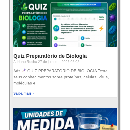
Quiz Preparatório de Biologia
Adriano Rocha
27 de julho de 2026
08:08
Ads
QUIZ PREPARATÓRIO DE BIOLOGIA Teste
seus conhecimentos sobre proteínas, células, vírus,
moléculas e
Saiba mais »