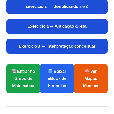
Exercício 1 — Identificando ε e δ
Exercício 2 — Aplicação direta
Exercício 3 — Interpretação conceitual
Entrar no
Baixar
Ver
Grupo de
eBook de
Mapas
Matemática
Fórmulas
Mentais