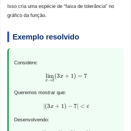
Isso cria uma espécie de “faixa de tolerância” no
gráfico da função.
Exemplo resolvido
Considere:
lim
x
→
2
(
3
x
+
1
)
=
7
Queremos mostrar que:
|
(
3
x
+
1
)
−
7
|
<
ε
Desenvolvendo:
|
3
x
−
6
|
=
3
|
x
−
2
|