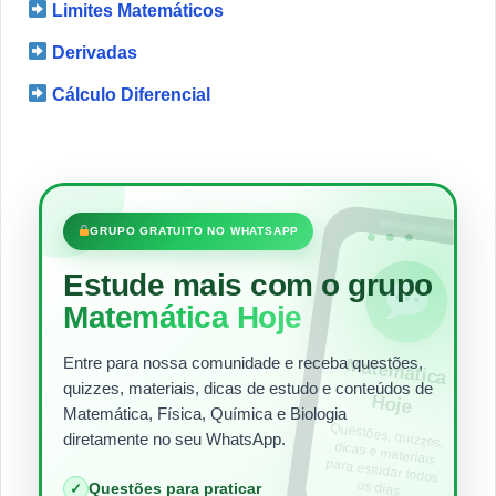
Limites Matemáticos
Derivadas
Cálculo Diferencial
•••
GRUPO GRATUITO NO WHATSAPP
Estude mais com o grupo
Matemática Hoje
Entre para nossa comunidade e receba questões,
Matem
ática
quizzes, materiais, dicas de estudo e conteúdos de
Hoje
Matemática, Física, Química e Biologia
Questões, quizzes,
dicas e materiais
para estudar todos
diretamente no seu WhatsApp.
os dias.
Questões para praticar
✓