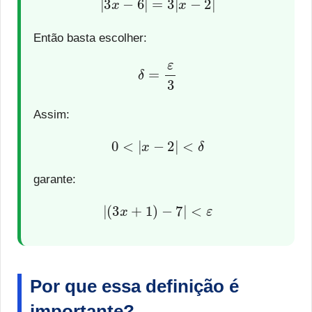
Então basta escolher:
δ
=
ε
3
Assim:
0
<
|
x
−
2
|
<
δ
garante:
|
(
3
x
+
1
)
−
7
|
<
ε
Por que essa definição é
importante?