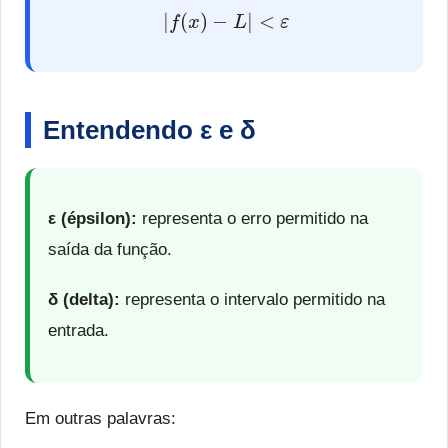
|
f
(
x
)
−
L
|
<
ε
Entendendo ε e δ
ε (épsilon):
representa o erro permitido na
saída da função.
δ (delta):
representa o intervalo permitido na
entrada.
Em outras palavras: