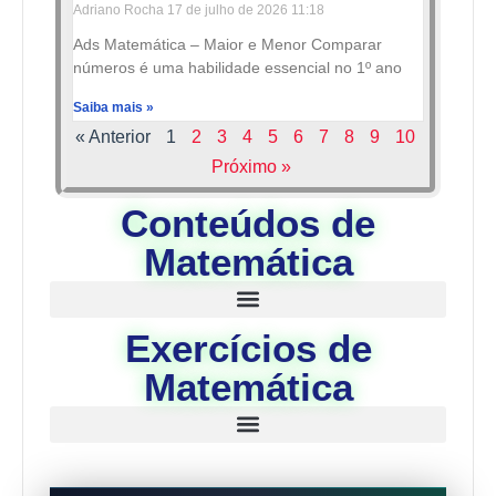
Adriano Rocha
17 de julho de 2026
11:18
Ads Matemática – Maior e Menor Comparar
números é uma habilidade essencial no 1º ano
Saiba mais »
« Anterior
1
2
3
4
5
6
7
8
9
10
Próximo »
Conteúdos de
Matemática
Exercícios de
Matemática