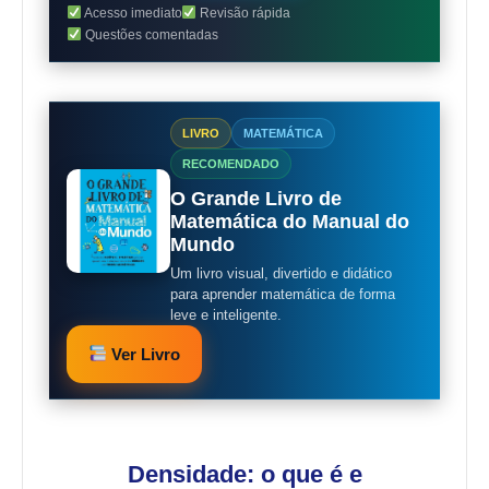
Acesso imediato
Revisão rápida
Questões comentadas
LIVRO
MATEMÁTICA
RECOMENDADO
O Grande Livro de
Matemática do Manual do
Mundo
Um livro visual, divertido e didático
para aprender matemática de forma
leve e inteligente.
Ver Livro
Densidade: o que é e