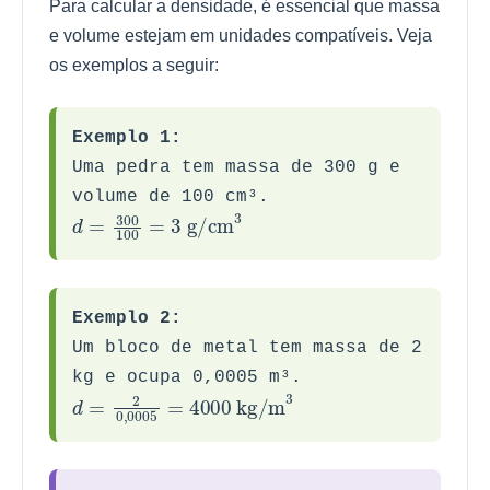
Para calcular a densidade, é essencial que massa
e volume estejam em unidades compatíveis. Veja
os exemplos a seguir:
Exemplo 1:
Uma pedra tem massa de 300 g e
volume de 100 cm³.
d
=
300
100
=
3
g/cm
3
Exemplo 2:
Um bloco de metal tem massa de 2
kg e ocupa 0,0005 m³.
d
=
2
0,000
5
=
4000
kg/m
3