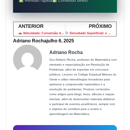
Revisão rápida
Conteúdo direto
ANTERIOR
PRÓXIMO
Velocidade: Conversão de Unidades (km/h ↔ m/s)
Densidade Superficial: o que é e onde é usada
Adriano Rocha
julho 6, 2025
Adriano Rocha
Sou Adriano Rocha, professor de Matemática com
mestrado e especialização em Resolução de
Problemas, além de expertise em concursos
públicos. Leciono no Colégio Estadual Mimoso do
Oeste e utilizo metodologias inovadoras para
aprimorar a compreensão matemática e a
resolução de problemas. Produzo conteúdos
como artigos para blogs, livros, eBooks e mapas
mentais, além de desenvolver materiais didáticos
e participar de eventos acadêmicos, sempre com
o objetivo de contribuir para o ensino e
aprendizagem da Matemática.