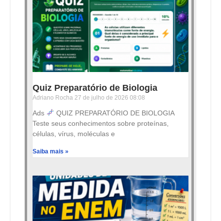
Quiz Preparatório de Biologia
Adriano Rocha
27 de julho de 2026
08:08
Ads
QUIZ PREPARATÓRIO DE BIOLOGIA
Teste seus conhecimentos sobre proteínas,
células, vírus, moléculas e
Saiba mais »