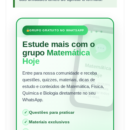
•••
GRUPO GRATUITO NO WHATSAPP
Estude mais com o
grupo
Matemática
Hoje
Matem
ática
Entre para nossa comunidade e receba
Hoje
questões, quizzes, materiais, dicas de
Questões, quizzes,
dicas e materiais
para estudar todos
estudo e conteúdos de Matemática, Física,
Química e Biologia diretamente no seu
os dias.
WhatsApp.
Questões para praticar
✓
Materiais exclusivos
✓