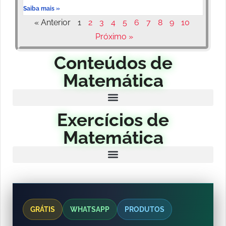
Saiba mais »
« Anterior
1
2
3
4
5
6
7
8
9
10
Próximo »
Conteúdos de
Matemática
Exercícios de
Matemática
GRÁTIS
WHATSAPP
PRODUTOS