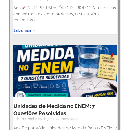
Ads
QUIZ PREPARATÓRIO DE BIOLOGIA Teste seus
conhecimentos sobre proteínas, células, vírus,
moléculas e
Saiba mais »
Unidades de Medida no ENEM: 7
Questões Resolvidas
Adriano Rocha
26 de julho de 2026
08:08
Ads Preparatório Unidades de Medida Para o ENEM: 7