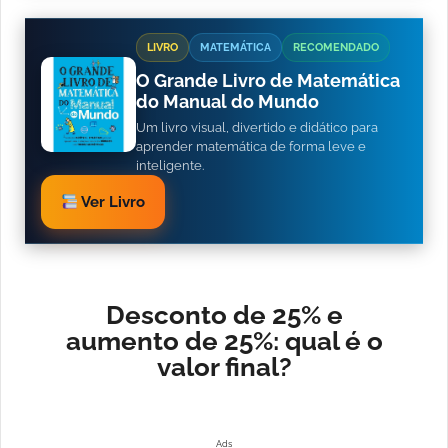
LIVRO
MATEMÁTICA
RECOMENDADO
O Grande Livro de Matemática
do Manual do Mundo
Um livro visual, divertido e didático para
aprender matemática de forma leve e
inteligente.
Ver Livro
Desconto de 25% e
aumento de 25%: qual é o
valor final?
Ads