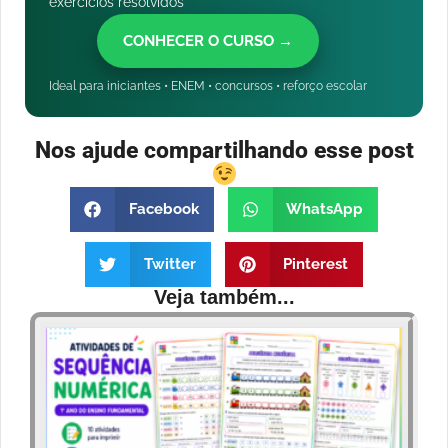
exercícios resolvidos
CONHECER O CURSO →
Ideal para iniciantes • ENEM • concursos • reforço escolar
Nos ajude compartilhando esse post
Facebook
WhatsApp
Twitter
Pinterest
Veja também...