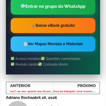
Entrar no grupo do WhatsApp
Baixar eBook gratuito
Ver Mapas Mentais e Materiais
Acesso imediato
Questões comentadas
Revisão rápida
Conteúdo direto
ANTERIOR
PRÓXIMO
100% ao ano: quanto isso dá por mês? (Você pode estar errando)
Área do triângulo: você resolve em segundos?
Adriano Rocha
abril 26, 2026