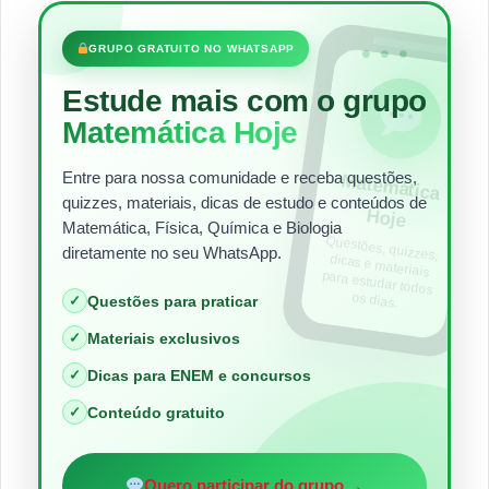
•••
GRUPO GRATUITO NO WHATSAPP
Estude mais com o grupo
Matemática Hoje
Entre para nossa comunidade e receba questões,
Matem
ática
quizzes, materiais, dicas de estudo e conteúdos de
Hoje
Matemática, Física, Química e Biologia
Questões, quizzes,
dicas e materiais
para estudar todos
diretamente no seu WhatsApp.
os dias.
✓
Questões para praticar
✓
Materiais exclusivos
✓
Dicas para ENEM e concursos
✓
Conteúdo gratuito
→
Quero participar do grupo