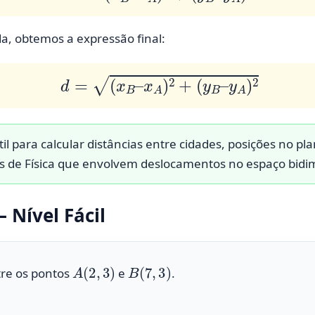
a, obtemos a expressão final:
d
=
(
x
B
–
x
A
)
2
+
(
y
B
–
y
A
)
2
til para calcular distâncias entre cidades, posições no 
 de Física que envolvem deslocamentos no espaço bidi
 Nível Fácil
A
(
2
,
3
)
B
(
7
,
3
)
tre os pontos
e
.