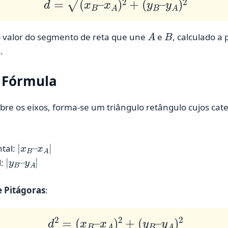
A
B
o valor do segmento de reta que une
e
, calculado a 
.
 Fórmula
bre os eixos, forma-se um triângulo retângulo cujos cate
|
x
x
A
B
|
–
tal:
|
y
y
A
B
|
–
l:
 Pitágoras
:
d
2
=
(
x
B
–
x
A
)
2
+
(
y
B
–
y
A
)
2