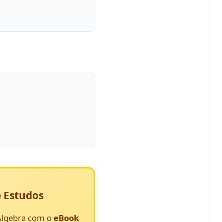
 Estudos
 Álgebra com o
eBook