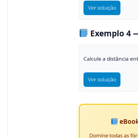
Ver solução
Exemplo 4 —
Calcule a distância en
Ver solução
eBook
Domine todas as fór