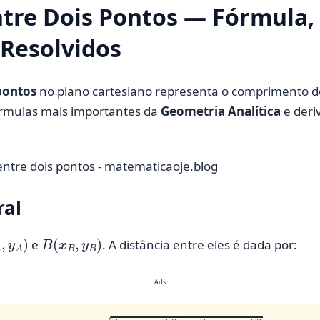
ntre Dois Pontos — Fórmula,
 Resolvidos
 pontos
no plano cartesiano representa o comprimento d
fórmulas mais importantes da
Geometria Analítica
e deri
ral
,
y
A
)
B
(
x
B
,
y
B
)
e
. A distância entre eles é dada por:
Ads
d
=
(
x
B
–
x
A
)
2
+
(
y
B
–
y
A
)
2