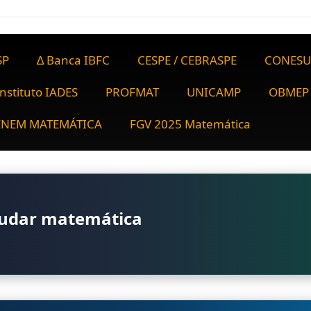
SP
∆ Banca IBFC
CESPE / CEBRASPE
CONESU
Instituto IADES
PROFMAT
UNICAMP
OBMEP
ENEM MATEMÁTICA
FGV 2025 Matemática
tudar matemática