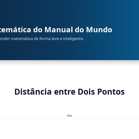
atemática do Manual do Mundo
render matemática de forma leve e inteligente.
Distância entre Dois Pontos
Ads