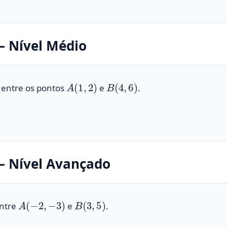
 Nível Médio
A
(
1
,
2
)
B
(
4
,
6
)
 entre os pontos
e
.
 Nível Avançado
A
(
−
2
,
−
3
)
B
(
3
,
5
)
entre
e
.