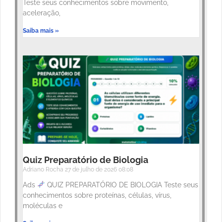
Teste seus conhecimentos sobre movimento,
aceleração,
Saiba mais »
Quiz Preparatório de Biologia
Adriano Rocha
27 de julho de 2026
08:08
Ads
QUIZ PREPARATÓRIO DE BIOLOGIA Teste seus
conhecimentos sobre proteínas, células, vírus,
moléculas e