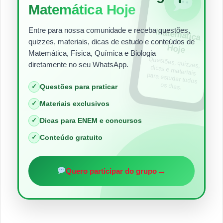
Matemática Hoje
Entre para nossa comunidade e receba questões,
Matem
ática
quizzes, materiais, dicas de estudo e conteúdos de
Hoje
Matemática, Física, Química e Biologia
Questões, quizzes,
dicas e materiais
para estudar todos
diretamente no seu WhatsApp.
os dias.
✓
Questões para praticar
✓
Materiais exclusivos
✓
Dicas para ENEM e concursos
✓
Conteúdo gratuito
→
Quero participar do grupo