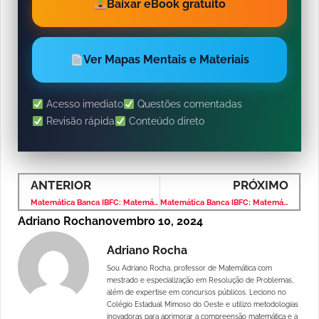
Baixar eBook gratuito
Ver Mapas Mentais e Materiais
Acesso imediato
Questões comentadas
Revisão rápida
Conteúdo direto
ANTERIOR
PRÓXIMO
Matemática Banca IBFC: Matemática Financeira – Questão Comentada
Matemática Banca IBFC: Matemática Financeira – Questão Comentada
Adriano Rocha
novembro 10, 2024
Adriano Rocha
Sou Adriano Rocha, professor de Matemática com
mestrado e especialização em Resolução de Problemas,
além de expertise em concursos públicos. Leciono no
Colégio Estadual Mimoso do Oeste e utilizo metodologias
inovadoras para aprimorar a compreensão matemática e a