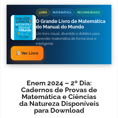
LIVRO
MATEMÁTICA
RECOMENDADO
O Grande Livro de Matemática
do Manual do Mundo
Um livro visual, divertido e didático para
aprender matemática de forma leve e
inteligente.
Ver Livro
Enem 2024 – 2º Dia:
Cadernos de Provas de
Matemática e Ciências
da Natureza Disponíveis
para Download