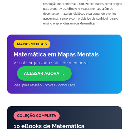
resolução de problemas. Produzo conteúdos como artigos
para blogs, livros, eBooks e mapas mentais, além de
desenvolver materiais didáticos e participar de eventos
acadêmicos, sempre com o objetivo de contribuir para o
ensino e aprendizagem da Matemática.
MAPAS MENTAIS
Matemática em Mapas Mentais
Visual • organizado • fácil de memorizar
ACESSAR AGORA →
Ideal para revisão • provas • concursos
COLEÇÃO COMPLETA
10 eBooks de Matemática