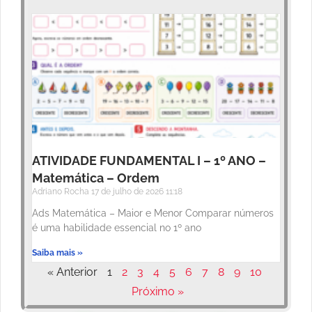
ATIVIDADE FUNDAMENTAL I – 1º ANO –
Matemática – Ordem
Adriano Rocha
17 de julho de 2026
11:18
Ads Matemática – Maior e Menor Comparar números
é uma habilidade essencial no 1º ano
Saiba mais »
« Anterior
1
2
3
4
5
6
7
8
9
10
Próximo »