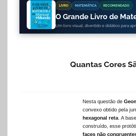
LIVRO
MATEMÁTICA
RECOMENDADO
O Grande Livro de Ma
Um livro visual, divertido e didático para a
Quantas Cores Sã
Nesta questão de
Geom
convexo obtido pela ju
hexagonal reta
. A bas
construído, esse protót
faces não congruente