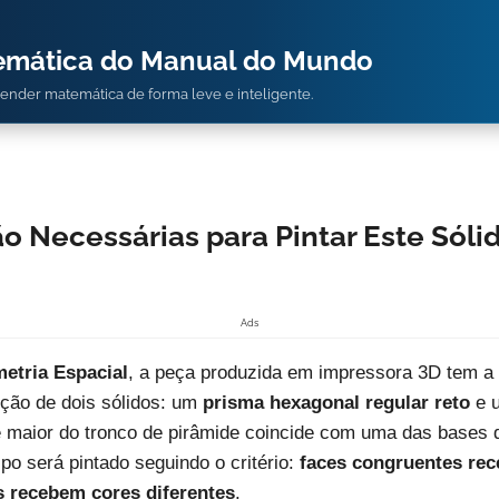
temática do Manual do Mundo
prender matemática de forma leve e inteligente.
o Necessárias para Pintar Este Sól
Ads
etria Espacial
, a peça produzida em impressora 3D tem a 
nção de dois sólidos: um
prisma hexagonal regular reto
e 
e maior do tronco de pirâmide coincide com uma das bases 
ipo será pintado seguindo o critério:
faces congruentes re
s recebem cores diferentes
.