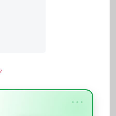
/
•••