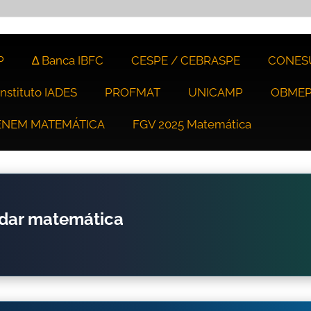
P
∆ Banca IBFC
CESPE / CEBRASPE
CONES
Instituto IADES
PROFMAT
UNICAMP
OBME
ENEM MATEMÁTICA
FGV 2025 Matemática
udar matemática