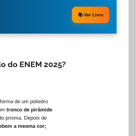
📚 Ver Livro
ido do ENEM 2025?
forma de um poliedro
um
tronco de pirâmide
do prisma. Depois de
cebem a mesma cor;