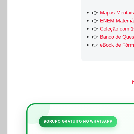
👉
Mapas Mentais
👉
ENEM Matemát
👉
Coleção com 1
👉
Banco de Ques
👉
eBook de Fórmu
🔒
GRUPO GRATUITO NO WHATSAPP