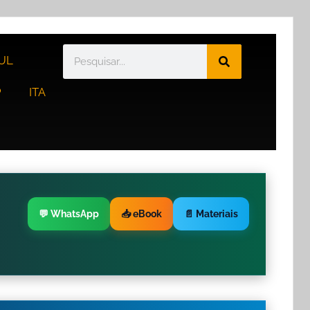
UL
P
ITA
💬 WhatsApp
📥 eBook
📄 Materiais