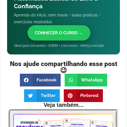
Confiança
Aprenda do início, sem travar • aulas práticas •
exercícios resolvidos
CONHECER O CURSO →
Ideal para iniciantes • ENEM • concursos • reforço escolar
Nos ajude compartilhando esse post
😉
Facebook
WhatsApp
Twitter
Pinterest
Veja também...