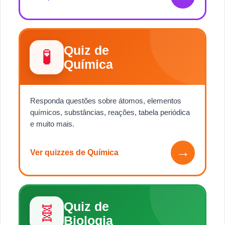
Quiz de
🧪
Química
Responda questões sobre átomos, elementos
químicos, substâncias, reações, tabela periódica
e muito mais.
→
Ver quizzes de Química
Quiz de
🧬
Biologia