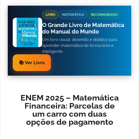
LIVRO
MATEMÁTICA
RECOMENDADO
O Grande Livro de Matemática
do Manual do Mundo
Um livro visual, divertido e didático para
aprender matemática de forma leve e
inteligente.
📚 Ver Livro
ENEM 2025 – Matemática
Financeira: Parcelas de
um carro com duas
opções de pagamento