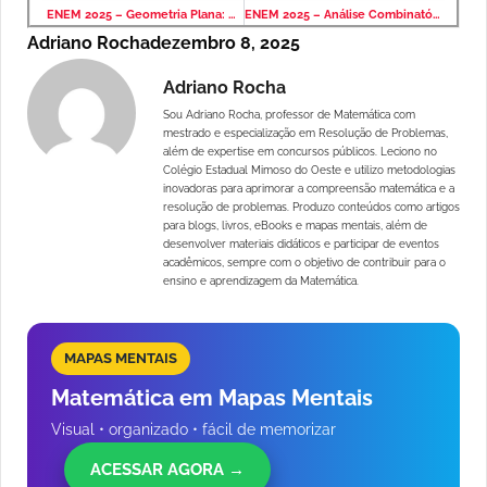
ENEM 2025 – Geometria Plana: Qual túnel tem a menor área de seção transversal?
ENEM 2025 – Análise Combinatória: distribuição de presentes entre três filhos
Adriano Rocha
dezembro 8, 2025
Adriano Rocha
Sou Adriano Rocha, professor de Matemática com
mestrado e especialização em Resolução de Problemas,
além de expertise em concursos públicos. Leciono no
Colégio Estadual Mimoso do Oeste e utilizo metodologias
inovadoras para aprimorar a compreensão matemática e a
resolução de problemas. Produzo conteúdos como artigos
para blogs, livros, eBooks e mapas mentais, além de
desenvolver materiais didáticos e participar de eventos
acadêmicos, sempre com o objetivo de contribuir para o
ensino e aprendizagem da Matemática.
MAPAS MENTAIS
Matemática em Mapas Mentais
Visual • organizado • fácil de memorizar
ACESSAR AGORA →