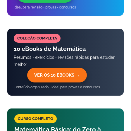
Ideal para revisão • provas • concursos
COLEÇÃO COMPLETA
10 eBooks de Matemática
Resumos • exercícios • revisões rápidas para estudar
melhor
VER OS 10 EBOOKS →
Conteúdo organizado • ideal para provas e concursos
CURSO COMPLETO
Matemática Básica: do Zero à