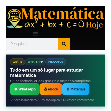
GRÁTIS
WHATSAPP
PRODUTOS
Tudo em um só lugar para estudar
matemática
Grupo fechado, eBook gratuito e materiais completos.
💬 WhatsApp
📥 eBook
📄 Materiais
✅ Acesso imediato
✅ Revisão rápida
✅ Questões comentadas