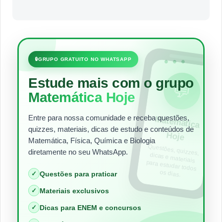
•••
🔒
GRUPO GRATUITO NO WHATSAPP
Estude mais com o grupo
💬
Matemática Hoje
Entre para nossa comunidade e receba questões,
Matem
ática
quizzes, materiais, dicas de estudo e conteúdos de
Hoje
Matemática, Física, Química e Biologia
Questões, quizzes,
dicas e materiais
para estudar todos
diretamente no seu WhatsApp.
os dias.
✓
Questões para praticar
✓
Materiais exclusivos
✓
Dicas para ENEM e concursos