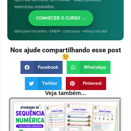
exercícios resolvidos
CONHECER O CURSO →
Ideal para iniciantes • ENEM • concursos • reforço escolar
Nos ajude compartilhando esse post
Facebook
WhatsApp
Twitter
Pinterest
Veja também...