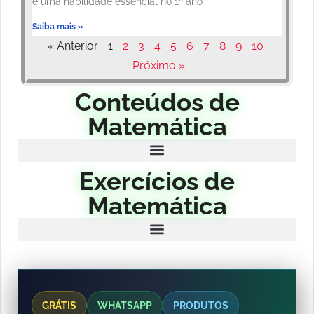
é uma habilidade essencial no 1º ano
Saiba mais »
« Anterior
1
2
3
4
5
6
7
8
9
10
Próximo »
Conteúdos de
Matemática
Exercícios de
Matemática
GRÁTIS
WHATSAPP
PRODUTOS