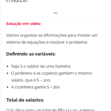
E) R$914,80
Ads
Solução em vídeo
Vamos organizar as informações para montar um
sistema de equações e resolver o problema.
Definindo as variáveis:
Seja S o salário de uma faxineira.
O jardineiro e as copeiras ganham o mesmo
salário, que é S − 200.
A cozinheira ganha S + 260
Total de salários:
O Sr. Silva paga um total de R$3.134,00, e temos: