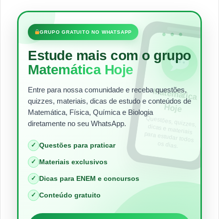
•••
GRUPO GRATUITO NO WHATSAPP
Estude mais com o grupo
Matemática Hoje
Entre para nossa comunidade e receba questões,
Matem
ática
quizzes, materiais, dicas de estudo e conteúdos de
Hoje
Matemática, Física, Química e Biologia
Questões, quizzes,
dicas e materiais
para estudar todos
diretamente no seu WhatsApp.
os dias.
✓
Questões para praticar
✓
Materiais exclusivos
✓
Dicas para ENEM e concursos
✓
Conteúdo gratuito