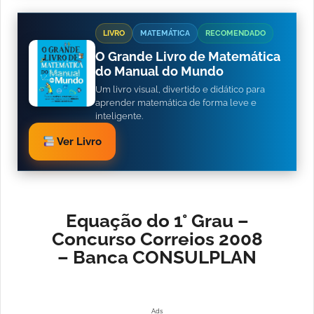
LIVRO
MATEMÁTICA
RECOMENDADO
O Grande Livro de Matemática
do Manual do Mundo
Um livro visual, divertido e didático para
aprender matemática de forma leve e
inteligente.
Ver Livro
Equação do 1° Grau –
Concurso Correios 2008
– Banca CONSULPLAN
Ads