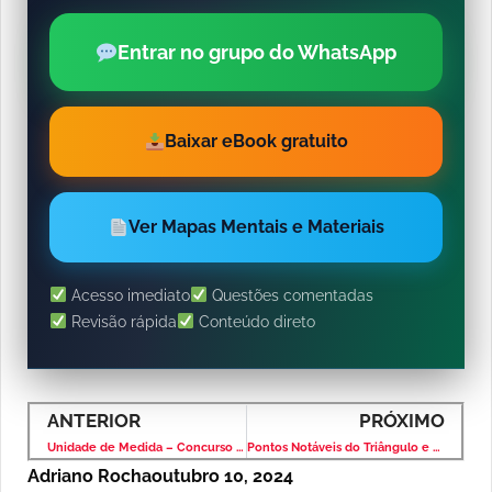
Entrar no grupo do WhatsApp
Baixar eBook gratuito
Ver Mapas Mentais e Materiais
Acesso imediato
Questões comentadas
Revisão rápida
Conteúdo direto
ANTERIOR
PRÓXIMO
Unidade de Medida – Concurso Correios 2008 – Banca CONSULPLAN
Pontos Notáveis do Triângulo e Propriedades
Adriano Rocha
outubro 10, 2024