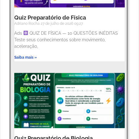
Quiz Preparatório de Física
Adriano Rocha
27 de julho de 2026
09:27
Ads
QUIZ DE FÍSICA — 10 QUESTÕES INÉDITAS
Teste seus conhecimentos sobre movimento,
aceleração,
Saiba mais »
Quiz Preparatório de Biologia