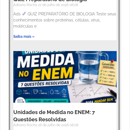
Adriano Rocha
27 de julho de 2026
08:08
Ads
QUIZ PREPARATÓRIO DE BIOLOGIA Teste seus
conhecimentos sobre proteínas, células, vírus,
moléculas e
Saiba mais »
Unidades de Medida no ENEM: 7
Questões Resolvidas
Adriano Rocha
26 de julho de 2026
08:08