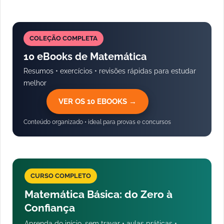
COLEÇÃO COMPLETA
10 eBooks de Matemática
Resumos • exercícios • revisões rápidas para estudar
melhor
VER OS 10 EBOOKS →
Conteúdo organizado • ideal para provas e concursos
CURSO COMPLETO
Matemática Básica: do Zero à
Confiança
Aprenda do início, sem travar • aulas práticas •