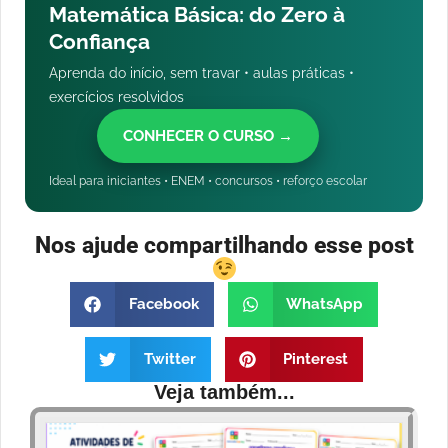
Matemática Básica: do Zero à
Confiança
Aprenda do início, sem travar • aulas práticas •
exercícios resolvidos
CONHECER O CURSO →
Ideal para iniciantes • ENEM • concursos • reforço escolar
Nos ajude compartilhando esse post
Facebook
WhatsApp
Twitter
Pinterest
Veja também...