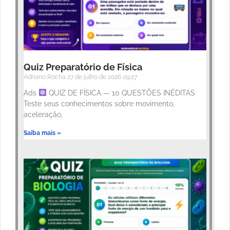
Quiz Preparatório de Física
Adriano Rocha
27 de julho de 2026
09:27
Ads
QUIZ DE FÍSICA — 10 QUESTÕES INÉDITAS
Teste seus conhecimentos sobre movimento,
aceleração,
Saiba mais »