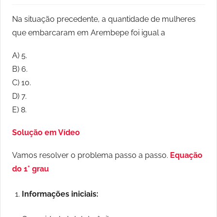
Na situação precedente, a quantidade de mulheres
que embarcaram em Arembepe foi igual a
A) 5.
B) 6.
C) 10.
D) 7.
E) 8.
Solução em Vídeo
Vamos resolver o problema passo a passo.
Equação
do 1° grau
Informações iniciais: