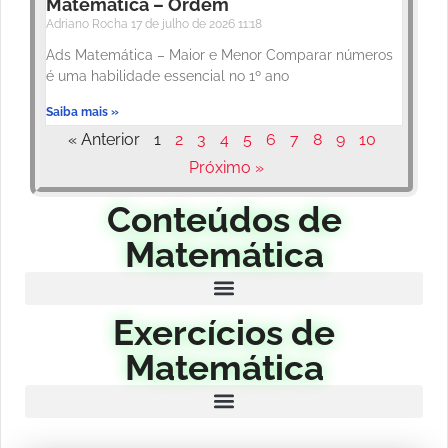
Matemática – Ordem
Adriano Rocha
17 de julho de 2026
11:18
Ads Matemática – Maior e Menor Comparar números
é uma habilidade essencial no 1º ano
Saiba mais »
« Anterior
1
2
3
4
5
6
7
8
9
10
Próximo »
Conteúdos de
Matemática
Exercícios de
Matemática