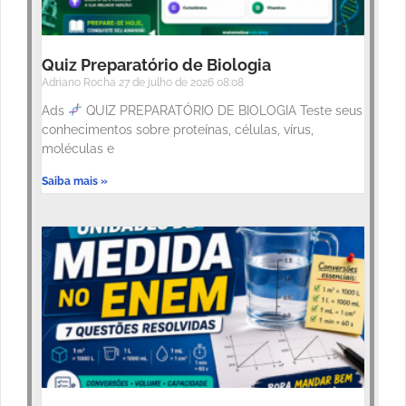
Quiz Preparatório de Biologia
Adriano Rocha
27 de julho de 2026
08:08
Ads
QUIZ PREPARATÓRIO DE BIOLOGIA Teste seus
conhecimentos sobre proteínas, células, vírus,
moléculas e
Saiba mais »