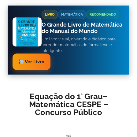
LIVRO
MATEMÁTICA
RECOMENDADO
O Grande Livro de Matemática
do Manual do Mundo
Um livro visual, divertido e didático para
aprender matemática de forma leve e
inteligente.
Ver Livro
Equação do 1° Grau–
Matemática CESPE –
Concurso Público
Ads