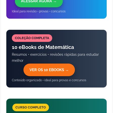
ACESSAR AGORA →
Ideal para revisão • provas • concursos
COLEÇÃO COMPLETA
10 eBooks de Matemática
Resumos • exercícios • revisões rápidas para estudar
melhor
VER OS 10 EBOOKS →
Conteúdo organizado • ideal para provas e concursos
CURSO COMPLETO