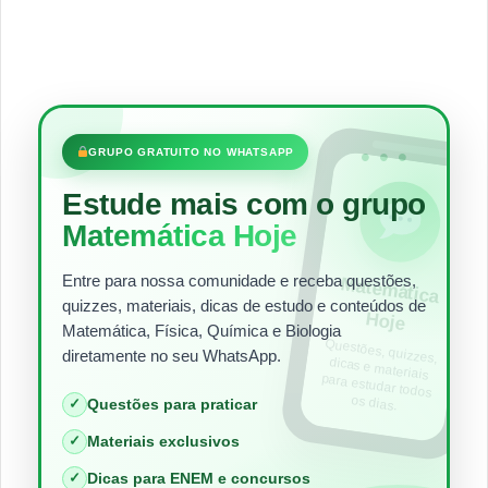
•••
GRUPO GRATUITO NO WHATSAPP
Estude mais com o grupo
Matemática Hoje
Entre para nossa comunidade e receba questões,
Matem
ática
quizzes, materiais, dicas de estudo e conteúdos de
Hoje
Matemática, Física, Química e Biologia
Questões, quizzes,
dicas e materiais
para estudar todos
diretamente no seu WhatsApp.
os dias.
✓
Questões para praticar
✓
Materiais exclusivos
✓
Dicas para ENEM e concursos