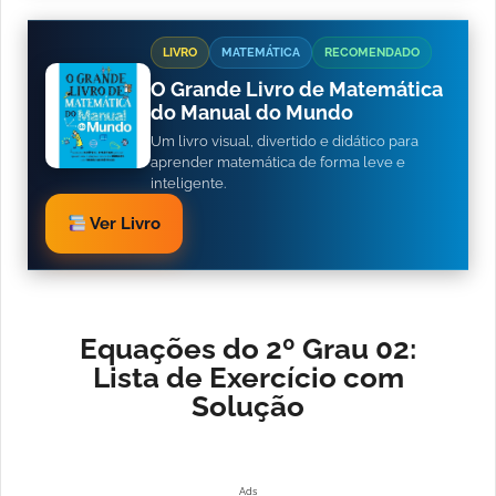
LIVRO
MATEMÁTICA
RECOMENDADO
O Grande Livro de Matemática
do Manual do Mundo
Um livro visual, divertido e didático para
aprender matemática de forma leve e
inteligente.
Ver Livro
Equações do 2º Grau 02:
Lista de Exercício com
Solução
Ads