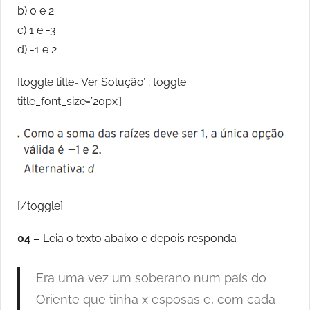
b) 0 e 2
c) 1 e -3
d) -1 e 2
[toggle title=’Ver Solução’ ; toggle
title_font_size=’20px’]
[/toggle]
04 –
Leia o texto abaixo e depois responda
Era uma vez um soberano num país do
Oriente que tinha x esposas e, com cada