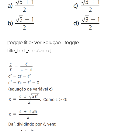
[toggle title=’Ver Solução’ ; toggle
title_font_size=’20px’]