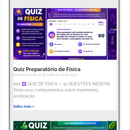
Quiz Preparatório de Física
Adriano Rocha
27 de julho de 2026
09:27
Ads
QUIZ DE FÍSICA — 10 QUESTÕES INÉDITAS
Teste seus conhecimentos sobre movimento,
aceleração,
Saiba mais »