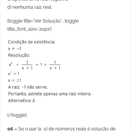
d) nenhuma raiz real.
[toggle title=’Ver Solução’ ; toggle
title_font_size=’20px’]
[/toggle]
06 –
Se o par (x, y) de números reais é solução de