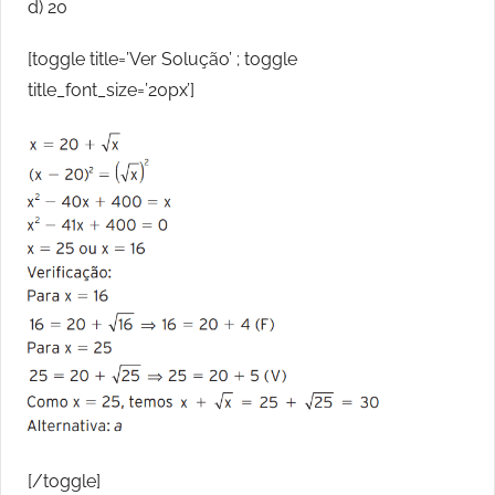
d) 20
[toggle title=’Ver Solução’ ; toggle
title_font_size=’20px’]
[/toggle]