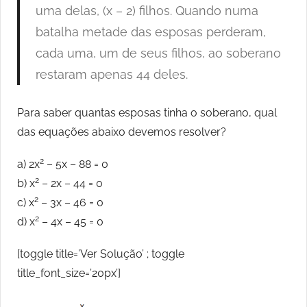
uma delas, (x – 2) filhos. Quando numa
batalha metade das esposas perderam,
cada uma, um de seus filhos, ao soberano
restaram apenas 44 deles.
Para saber quantas esposas tinha o soberano, qual
das equações abaixo devemos resolver?
2
a) 2x
– 5x – 88 = 0
2
b) x
– 2x – 44 = 0
2
c) x
– 3x – 46 = 0
2
d) x
– 4x – 45 = 0
[toggle title=’Ver Solução’ ; toggle
title_font_size=’20px’]