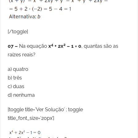
[/toggle]
4
2
07 –
Na equação
x
+ 2x
– 1 = 0
, quantas são as
raízes reais?
a) quatro
b) três
c) duas
d) nenhuma
[toggle title=’Ver Solução’ ; toggle
title_font_size=’20px’]