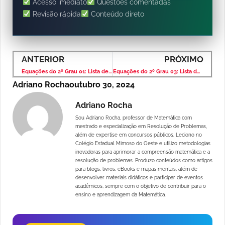
Acesso imediato
Questões comentadas
Revisão rápida
Conteúdo direto
ANTERIOR
PRÓXIMO
Equações do 2º Grau 01: Lista de Exercício com Solução
Equações do 2º Grau 03: Lista de Exercício com Solução
Adriano Rocha
outubro 30, 2024
Adriano Rocha
Sou Adriano Rocha, professor de Matemática com
mestrado e especialização em Resolução de Problemas,
além de expertise em concursos públicos. Leciono no
Colégio Estadual Mimoso do Oeste e utilizo metodologias
inovadoras para aprimorar a compreensão matemática e a
resolução de problemas. Produzo conteúdos como artigos
para blogs, livros, eBooks e mapas mentais, além de
desenvolver materiais didáticos e participar de eventos
acadêmicos, sempre com o objetivo de contribuir para o
ensino e aprendizagem da Matemática.