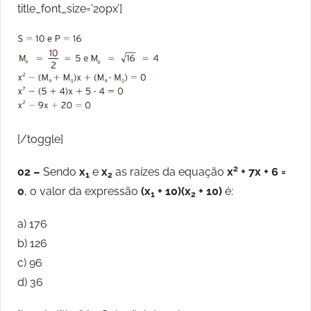
title_font_size=’20px’]
[/toggle]
2
02 –
Sendo
x
e
x
as raízes da equação
x
+ 7x + 6 =
1
2
0
, o valor da expressão
(x
+ 10)(x
+ 10)
é:
1
2
a) 176
b) 126
c) 96
d) 36