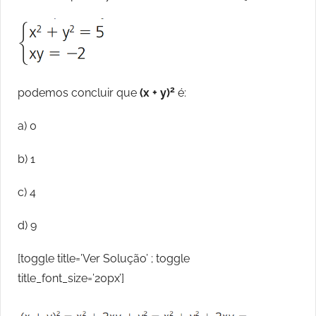
2
podemos concluir que
(x + y)
é:
a) 0
b) 1
c) 4
d) 9
[toggle title=’Ver Solução’ ; toggle
title_font_size=’20px’]