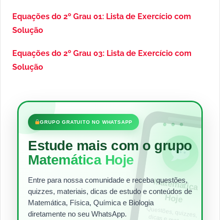
Equações do 2º Grau 01: Lista de Exercício com
Solução
Equações do 2º Grau 03: Lista de Exercício com
Solução
•••
GRUPO GRATUITO NO WHATSAPP
Estude mais com o grupo
Matemática Hoje
Entre para nossa comunidade e receba questões,
Matem
ática
quizzes, materiais, dicas de estudo e conteúdos de
Hoje
Matemática, Física, Química e Biologia
Questões, quizzes,
dicas e materiais
para estudar todos
diretamente no seu WhatsApp.