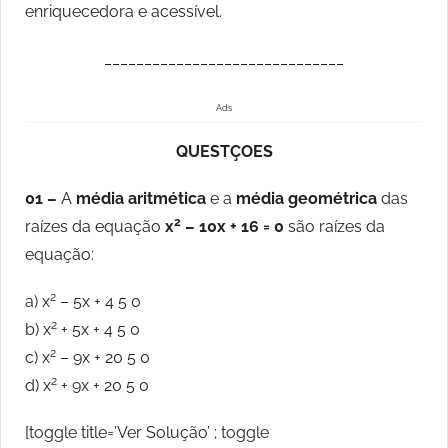
enriquecedora e acessível.
______________________________
Ads
QUESTÇOES
01 –
A
média aritmética
e a
média geométrica
das
2
raízes da equação
x
– 10x + 16 = 0
são raízes da
equação:
2
a) x
– 5x + 4 5 0
2
b) x
+ 5x + 4 5 0
2
c) x
– 9x + 20 5 0
2
d) x
+ 9x + 20 5 0
[toggle title=’Ver Solução’ ; toggle