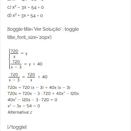
2
c) x
– 3x – 54 = 0
2
d) x
+ 3x + 54 = 0
[toggle title=’Ver Solução’ ; toggle
title_font_size=’20px’]
[/toggle]