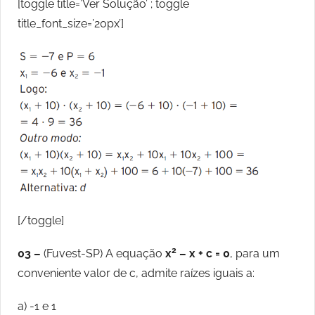
[toggle title=’Ver Solução’ ; toggle
title_font_size=’20px’]
[/toggle]
2
03 –
(Fuvest-SP) A equação
x
– x + c = 0
, para um
conveniente valor de c, admite raízes iguais a:
a) -1 e 1