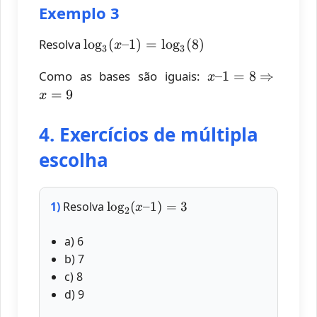
x + 5 = 25
Exemplo 3
\Rightarrow
x = 20
\log_3
Resolva
l
o
g
(
–1
)
=
l
o
g
(
8
)
x
3
3
(x –
x – 1 = 8
Como as bases são iguais:
–1
=
8
⇒
1) =
x
\Rightarrow
=
9
\log_3
x
x = 9
(8)
4. Exercícios de múltipla
escolha
\log_2
1)
Resolva
l
o
g
(
–1
)
=
3
x
2
(x – 1)
= 3
a) 6
b) 7
c) 8
d) 9