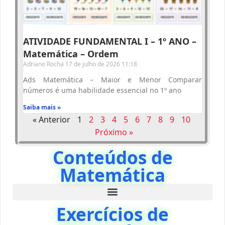
ATIVIDADE FUNDAMENTAL I – 1º ANO –
Matemática – Ordem
Adriano Rocha
17 de julho de 2026
11:18
Ads Matemática – Maior e Menor Comparar
números é uma habilidade essencial no 1º ano
Saiba mais »
« Anterior
1
2
3
4
5
6
7
8
9
10
Próximo »
Conteúdos de
Matemática
Exercícios de