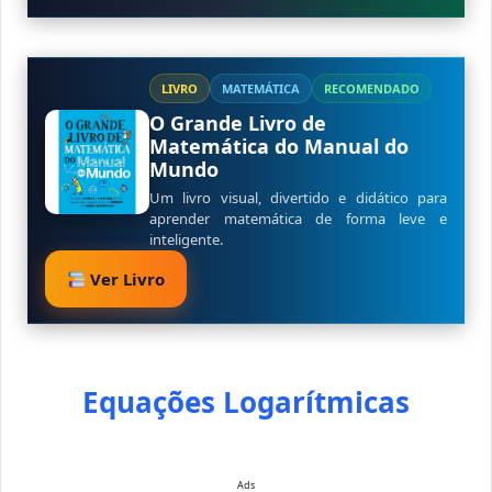
LIVRO
MATEMÁTICA
RECOMENDADO
O Grande Livro de
Matemática do Manual do
Mundo
Um livro visual, divertido e didático para
aprender matemática de forma leve e
inteligente.
Ver Livro
Equações Logarítmicas
Ads