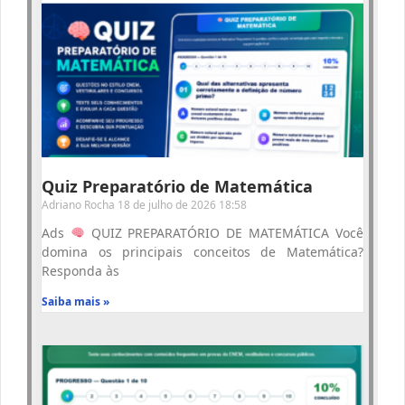
Quiz Preparatório de Matemática
Adriano Rocha
18 de julho de 2026
18:58
Ads
QUIZ PREPARATÓRIO DE MATEMÁTICA Você
domina os principais conceitos de Matemática?
Responda às
Saiba mais »