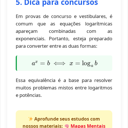
5. Dica para concursos
Em provas de concurso e vestibulares, é
comum que as equações logarítmicas
apareçam combinadas com as
exponenciais. Portanto, esteja preparado
para converter entre as duas formas:
a^x =
=
⟺
=
l
o
g
x
a
b
x
b
a
b \iff
x =
Essa equivalência é a base para resolver
\log_a
muitos problemas mistos entre logaritmos
b
e potências.
Aprofunde seus estudos com
nossos materiais:
Mapas Mentais