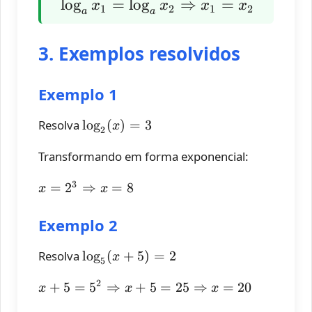
\log_a x_1
l
o
g
=
l
o
g
⇒
=
x
x
x
x
1
2
1
2
a
a
= \log_a
x_2
3. Exemplos resolvidos
\Rightarrow
x_1 = x_2
Exemplo 1
\log_2
Resolva
l
o
g
(
)
=
3
x
2
(x) =
Transformando em forma exponencial:
3
3
x = 2^3
=
2
⇒
=
8
x
x
\Rightarrow
x = 8
Exemplo 2
\log_5
Resolva
l
o
g
(
+
5
)
=
2
x
5
(x +
2
x + 5 = 5^2
+
5
=
5
⇒
+
5
=
25
⇒
=
20
5) = 2
x
x
x
\Rightarrow