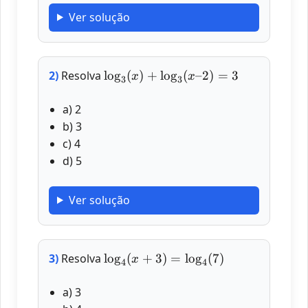
Ver solução
\log_3
2)
Resolva
l
o
g
(
)
+
l
o
g
(
–2
)
=
3
x
x
3
3
(x) +
\log_3
a) 2
(x – 2)
b) 3
= 3
c) 4
d) 5
Ver solução
\log_4
3)
Resolva
l
o
g
(
+
3
)
=
l
o
g
(
7
)
x
4
4
(x +
3) =
a) 3
\log_4