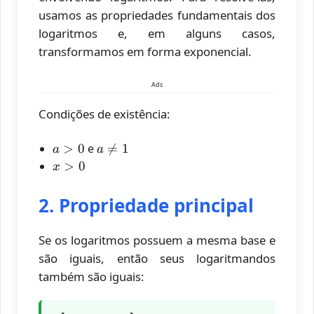
usamos as propriedades fundamentais dos
logaritmos e, em alguns casos,
transformamos em forma exponencial.
Ads
Condições de existência:
a
a
>
0
e

=
1
a
a
>
\neq
x
>
0
x
0
1
>
0
2. Propriedade principal
Se os logaritmos possuem a mesma base e
são iguais, então seus logaritmandos
também são iguais: