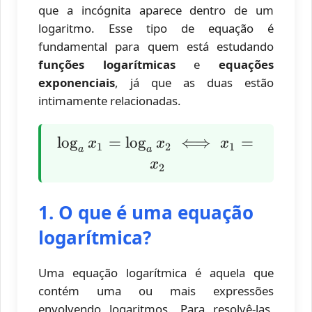
que a incógnita aparece dentro de um
logaritmo. Esse tipo de equação é
fundamental para quem está estudando
funções logarítmicas
e
equações
exponenciais
, já que as duas estão
intimamente relacionadas.
\log_a
l
o
g
=
l
o
g
⟺
=
x
x
x
1
2
1
a
a
x_1 =
x
2
\log_a
x_2
1. O que é uma equação
\iff
logarítmica?
x_1 =
x_2
Uma equação logarítmica é aquela que
contém uma ou mais expressões
envolvendo logaritmos. Para resolvê-las,