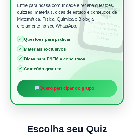
Entre para nossa comunidade e receba questões,
Matem
ática
quizzes, materiais, dicas de estudo e conteúdos de
Hoje
Matemática, Física, Química e Biologia
Questões, quizzes,
dicas e materiais
para estudar todos
diretamente no seu WhatsApp.
os dias.
✓
Questões para praticar
✓
Materiais exclusivos
✓
Dicas para ENEM e concursos
✓
Conteúdo gratuito
→
Quero participar do grupo
Escolha seu Quiz