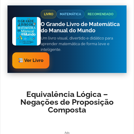
LIVRO
MATEMÁTICA
RECOMENDADO
O Grande Livro de Matemática
do Manual do Mundo
Um livro visual, divertido e didático para
aprender matemática de forma leve e
inteligente.
Ver Livro
Equivalência Lógica –
Negações de Proposição
Composta
Ads