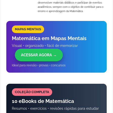
desenvolver materiais didáticos e participar de eventos
acadêmicos, sempre com o objetivo de contribuir para o
ensino e aprendizagem da Matemática.
MAPAS MENTAIS
Matemática em Mapas Mentais
Visual • organizado • fácil de memorizar
ACESSAR AGORA →
Ideal para revisão • provas • concursos
COLEÇÃO COMPLETA
10 eBooks de Matemática
Resumos • exercícios • revisões rápidas para estudar