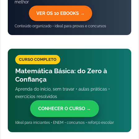
melhor
VER OS 10 EBOOKS →
Conteúdo organizado • ideal para provas e concursos
CURSO COMPLETO
Matemática Básica: do Zero à
Confiança
Aprenda do início, sem travar • aulas práticas •
exercícios resolvidos
CONHECER O CURSO →
Ideal para iniciantes • ENEM • concursos • reforço escolar