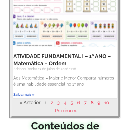
ATIVIDADE FUNDAMENTAL I – 1º ANO –
Matemática – Ordem
Adriano Rocha
17 de julho de 2026
11:18
Ads Matemática – Maior e Menor Comparar números
é uma habilidade essencial no 1º ano
Saiba mais »
« Anterior
1
2
3
4
5
6
7
8
9
10
Próximo »
Conteúdos de