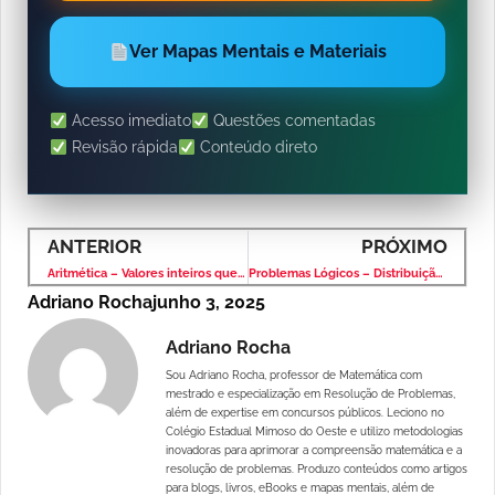
Ver Mapas Mentais e Materiais
Acesso imediato
Questões comentadas
Revisão rápida
Conteúdo direto
ANTERIOR
PRÓXIMO
Aritmética – Valores inteiros que tornam N inteiro
Problemas Lógicos – Distribuição de Bolas em Caixas
Adriano Rocha
junho 3, 2025
Adriano Rocha
Sou Adriano Rocha, professor de Matemática com
mestrado e especialização em Resolução de Problemas,
além de expertise em concursos públicos. Leciono no
Colégio Estadual Mimoso do Oeste e utilizo metodologias
inovadoras para aprimorar a compreensão matemática e a
resolução de problemas. Produzo conteúdos como artigos
para blogs, livros, eBooks e mapas mentais, além de