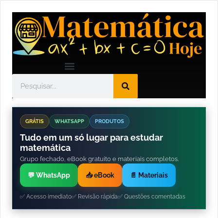
GRÁTIS
WHATSAPP
PRODUTOS
Tudo em um só lugar para estudar
matemática
Grupo fechado, eBook gratuito e materiais completos.
💬 WhatsApp
📥 eBook
📄 Materiais
✅ Acesso imediato
✅ Revisão rápida
✅ Questões comentadas