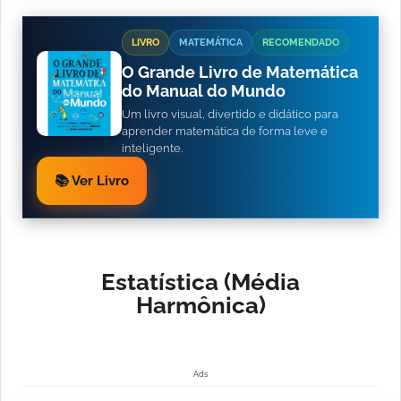
LIVRO
MATEMÁTICA
RECOMENDADO
O Grande Livro de Matemática
do Manual do Mundo
Um livro visual, divertido e didático para
aprender matemática de forma leve e
inteligente.
📚 Ver Livro
Estatística (Média
Harmônica)
Ads