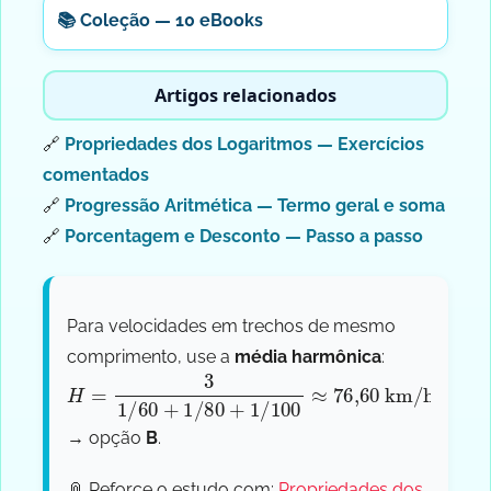
📚 Coleção — 10 eBooks
Artigos relacionados
🔗
Propriedades dos Logaritmos — Exercícios
comentados
🔗
Progressão Aritmética — Termo geral e soma
🔗
Porcentagem e Desconto — Passo a passo
Para velocidades em trechos de mesmo
comprimento, use a
média harmônica
:
H
=
3
1
/
60
+
1
/
80
+
1
/
100
≈
76
,
60
km/h
→ opção
B
.
📎 Reforce o estudo com:
Propriedades dos