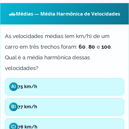
🚗
Médias — Média Harmônica de Velocidades
As velocidades médias (em km/h) de um
carro em três trechos foram:
60
,
80
e
100
.
Qual é a média harmônica dessas
velocidades?
A)
75 km/h
B)
77 km/h
C)
78 km/h