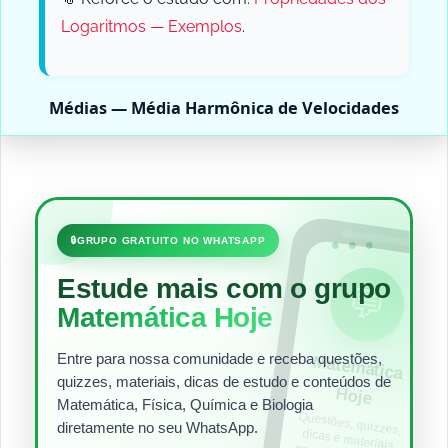
Logaritmos — Exemplos
.
Médias — Média Harmônica de Velocidades
•••
🔒
GRUPO GRATUITO NO WHATSAPP
Estude mais com o grupo
💬
Matemática Hoje
Entre para nossa comunidade e receba questões,
Matem
ática
quizzes, materiais, dicas de estudo e conteúdos de
Hoje
Matemática, Física, Química e Biologia
Questões, quizzes,
dicas e materiais
para estudar todos
diretamente no seu WhatsApp.