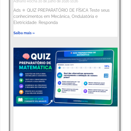
Adriano Rocha
20 de julho de 2026
10:26
Ads ⚛️ QUIZ PREPARATÓRIO DE FÍSICA Teste seus
conhecimentos em Mecânica, Ondulatória e
Eletricidade. Responda
Saiba mais »