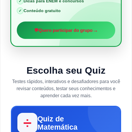
Dicas para ENEM e concursos
✓
Conteúdo gratuito
✓
→
💬
Quero participar do grupo
Escolha seu Quiz
Testes rápidos, interativos e desafiadores para você
revisar conteúdos, testar seus conhecimentos e
aprender cada vez mais.
Quiz de
➗
Matemática