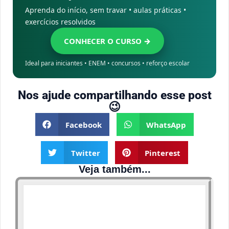
Aprenda do início, sem travar • aulas práticas •
exercícios resolvidos
CONHECER O CURSO →
Ideal para iniciantes • ENEM • concursos • reforço escolar
Nos ajude compartilhando esse post
😉
Facebook
WhatsApp
Twitter
Pinterest
Veja também...