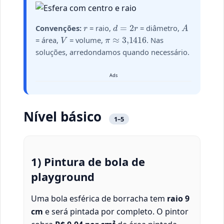
r
d
=
2
r
A
Convenções:
= raio,
= diâmetro,
V
π
≈
3,141
6
= área,
= volume,
. Nas
soluções, arredondamos quando necessário.
Ads
Nível básico
1–5
1) Pintura de bola de
playground
Uma bola esférica de borracha tem
raio 9
cm
e será pintada por completo. O pintor