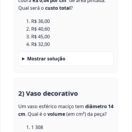
cobra
R$ 0,04 por cm²
de área pintada.
Qual será o
custo total
?
R$ 36,00
R$ 40,60
R$ 45,00
R$ 32,00
Mostrar solução
2) Vaso decorativo
Um vaso esférico maciço tem
diâmetro 14
cm
. Qual é o
volume
(em cm³) da peça?
1 308