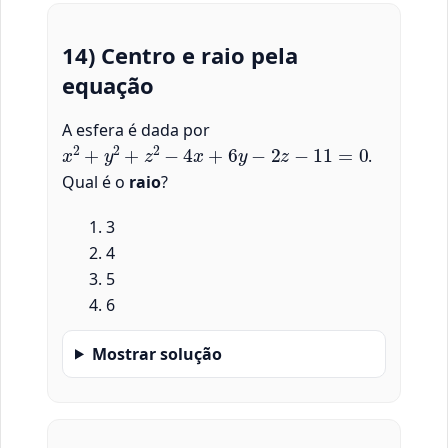
14) Centro e raio pela
equação
A esfera é dada por
x
2
+
y
2
+
z
2
−
4
x
+
6
y
−
2
z
−
11
=
0
.
Qual é o
raio
?
3
4
5
6
Mostrar solução