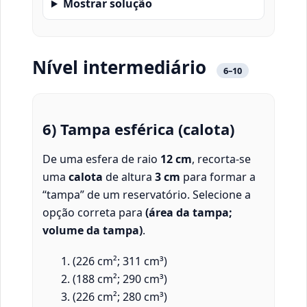
Mostrar solução
Nível intermediário
6–10
6) Tampa esférica (calota)
De uma esfera de raio
12 cm
, recorta-se
uma
calota
de altura
3 cm
para formar a
“tampa” de um reservatório. Selecione a
opção correta para
(área da tampa;
volume da tampa)
.
(226 cm²; 311 cm³)
(188 cm²; 290 cm³)
(226 cm²; 280 cm³)