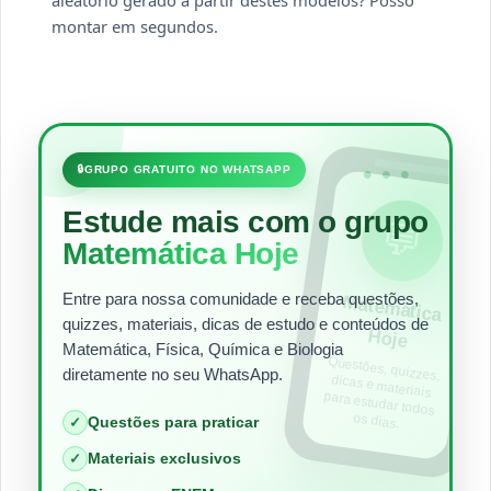
aleatório gerado a partir destes modelos? Posso
montar em segundos.
•••
🔒
GRUPO GRATUITO NO WHATSAPP
Estude mais com o grupo
💬
Matemática Hoje
Entre para nossa comunidade e receba questões,
Matem
ática
quizzes, materiais, dicas de estudo e conteúdos de
Hoje
Matemática, Física, Química e Biologia
Questões, quizzes,
dicas e materiais
para estudar todos
diretamente no seu WhatsApp.
os dias.
Questões para praticar
✓
Materiais exclusivos
✓