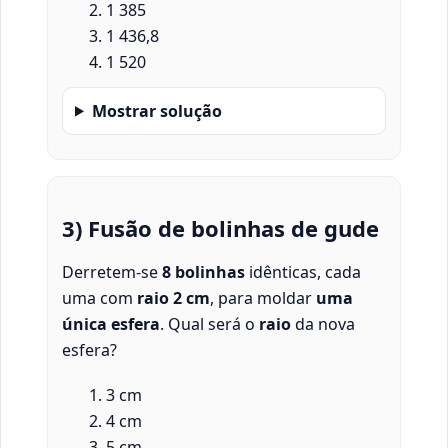
1 385
1 436,8
1 520
Mostrar solução
3) Fusão de bolinhas de gude
Derretem-se
8 bolinhas
idênticas, cada
uma com
raio 2 cm
, para moldar
uma
única esfera
. Qual será o
raio
da nova
esfera?
3 cm
4 cm
5 cm