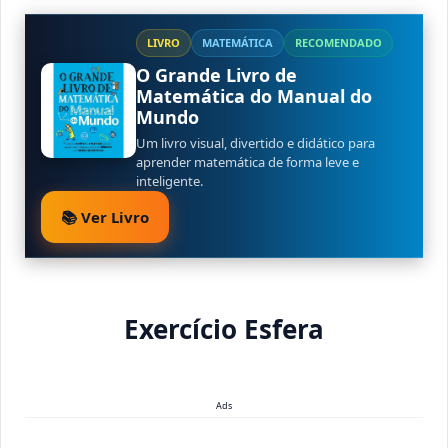
LIVRO
MATEMÁTICA
RECOMENDADO
O Grande Livro de
Matemática do Manual do
Mundo
Um livro visual, divertido e didático para
aprender matemática de forma leve e
inteligente.
📚 Ver Livro
Exercício Esfera
Ads