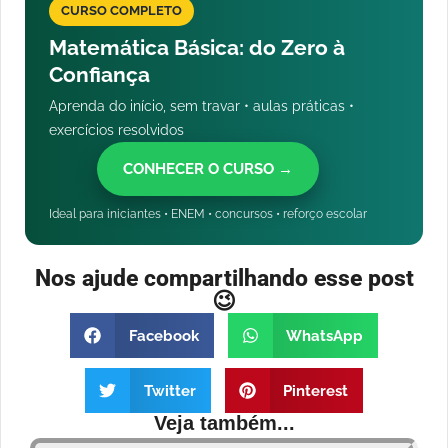
CURSO COMPLETO
Matemática Básica: do Zero à
Confiança
Aprenda do início, sem travar • aulas práticas •
exercícios resolvidos
CONHECER O CURSO →
Ideal para iniciantes • ENEM • concursos • reforço escolar
Nos ajude compartilhando esse post
😉
Facebook
WhatsApp
Twitter
Pinterest
Veja também...