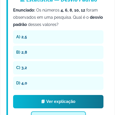
Enunciado:
Os números
4, 6, 8, 10, 12
foram
observados em uma pesquisa. Qual é o
desvio
padrão
desses valores?
A)
2,5
B)
2,8
C)
3,2
D)
4,0
📘 Ver explicação