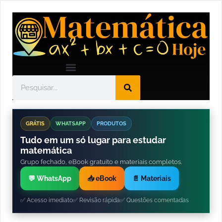
GRÁTIS
WHATSAPP
PRODUTOS
Tudo em um só lugar para estudar
matemática
Grupo fechado, eBook gratuito e materiais completos.
💬 WhatsApp
📥 eBook
📄 Materiais
✅ Acesso imediato
✅ Revisão rápida
✅ Questões comentadas