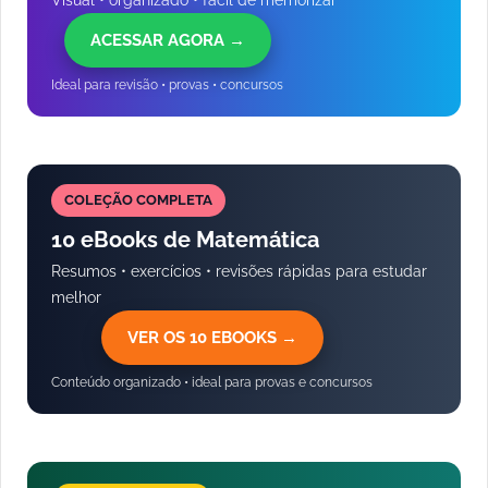
Visual • organizado • fácil de memorizar
ACESSAR AGORA →
Ideal para revisão • provas • concursos
COLEÇÃO COMPLETA
10 eBooks de Matemática
Resumos • exercícios • revisões rápidas para estudar
melhor
VER OS 10 EBOOKS →
Conteúdo organizado • ideal para provas e concursos