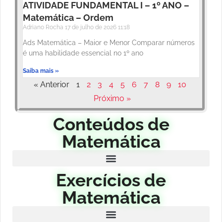
ATIVIDADE FUNDAMENTAL I – 1º ANO –
Matemática – Ordem
Adriano Rocha
17 de julho de 2026
11:18
Ads Matemática – Maior e Menor Comparar números
é uma habilidade essencial no 1º ano
Saiba mais »
« Anterior
1
2
3
4
5
6
7
8
9
10
Próximo »
Conteúdos de
Matemática
Exercícios de
Matemática