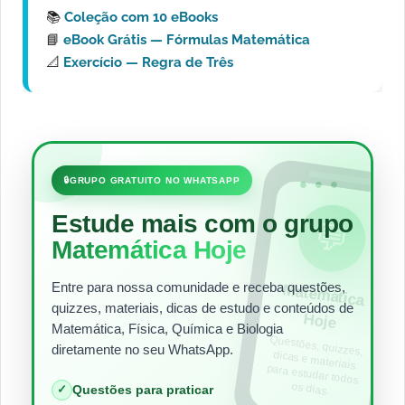
📚
Coleção com 10 eBooks
📘
eBook Grátis — Fórmulas Matemática
📐
Exercício — Regra de Três
•••
🔒
GRUPO GRATUITO NO WHATSAPP
Estude mais com o grupo
💬
Matemática Hoje
Entre para nossa comunidade e receba questões,
Matem
ática
quizzes, materiais, dicas de estudo e conteúdos de
Hoje
Matemática, Física, Química e Biologia
Questões, quizzes,
dicas e materiais
para estudar todos
diretamente no seu WhatsApp.
os dias.
✓
Questões para praticar