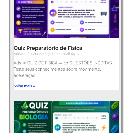
Quiz Preparatório de Física
Adriano Rocha
27 de julho de 2026
09:27
Ads ⚛️ QUIZ DE FÍSICA — 10 QUESTÕES INÉDITAS
Teste seus conhecimentos sobre movimento,
aceleração,
Saiba mais »