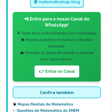
📘 matematicahoje.blog
📲 Entre para o nosso Canal do
WhatsApp!
🎯 Teste seus conhecimentos em matemática.
🧠 Receba questões exclusivas e desafios
semanais.
👥 Participe do grupo de estudo e aprenda
com outros alunos.
👉 Entrar no Canal
Confira também
🧠
Mapas Mentais de Matemática
✨
Questões de Matemática do ENEM