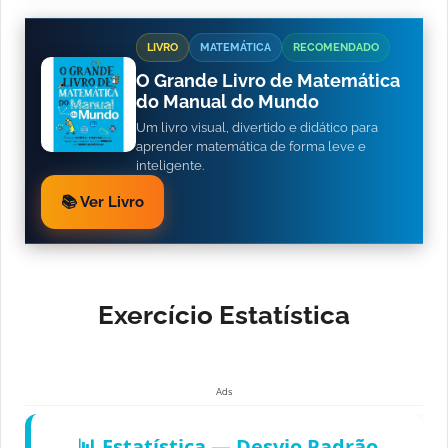
LIVRO
MATEMÁTICA
RECOMENDADO
O Grande Livro de Matemática
do Manual do Mundo
Um livro visual, divertido e didático para
aprender matemática de forma leve e
inteligente.
📚 Ver Livro
Exercício Estatística
Ads
📊 Estatística — Desvio Padrão