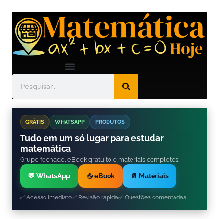
GRÁTIS
WHATSAPP
PRODUTOS
Tudo em um só lugar para estudar
matemática
Grupo fechado, eBook gratuito e materiais completos.
💬 WhatsApp
📥 eBook
📄 Materiais
✅ Acesso imediato
✅ Revisão rápida
✅ Questões comentadas