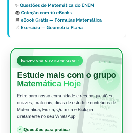
✨
Questões de Matemática do ENEM
📚
Coleção com 10 eBooks
📘
eBook Grátis — Fórmulas Matemática
📐
Exercício — Geometria Plana
•••
🔒
GRUPO GRATUITO NO WHATSAPP
Estude mais com o grupo
💬
Matemática Hoje
Entre para nossa comunidade e receba questões,
Matem
ática
quizzes, materiais, dicas de estudo e conteúdos de
Hoje
Matemática, Física, Química e Biologia
Questões, quizzes,
dicas e materiais
para estudar todos
diretamente no seu WhatsApp.
os dias.
✓
Questões para praticar