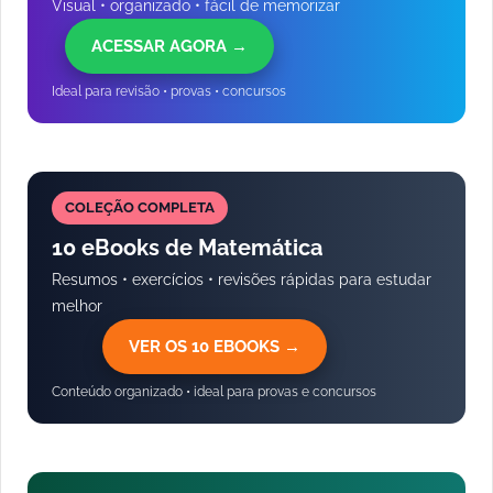
Visual • organizado • fácil de memorizar
ACESSAR AGORA →
Ideal para revisão • provas • concursos
COLEÇÃO COMPLETA
10 eBooks de Matemática
Resumos • exercícios • revisões rápidas para estudar
melhor
VER OS 10 EBOOKS →
Conteúdo organizado • ideal para provas e concursos