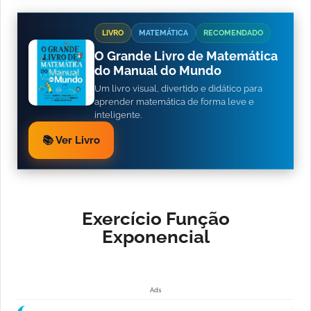
LIVRO
MATEMÁTICA
RECOMENDADO
O Grande Livro de Matemática
do Manual do Mundo
Um livro visual, divertido e didático para
aprender matemática de forma leve e
inteligente.
📚 Ver Livro
Exercício Função
Exponencial
Ads