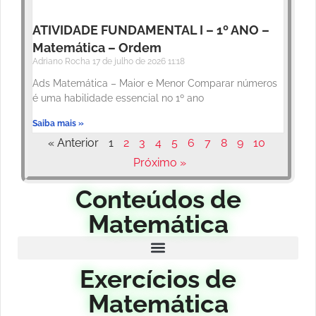
ATIVIDADE FUNDAMENTAL I – 1º ANO –
Matemática – Ordem
Adriano Rocha
17 de julho de 2026
11:18
Ads Matemática – Maior e Menor Comparar números
é uma habilidade essencial no 1º ano
Saiba mais »
« Anterior
1
2
3
4
5
6
7
8
9
10
Próximo »
Conteúdos de
Matemática
Exercícios de
Matemática