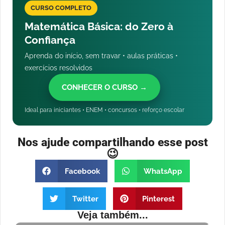
CURSO COMPLETO
Matemática Básica: do Zero à
Confiança
Aprenda do início, sem travar • aulas práticas •
exercícios resolvidos
CONHECER O CURSO →
Ideal para iniciantes • ENEM • concursos • reforço escolar
Nos ajude compartilhando esse post
😉
Facebook
WhatsApp
Twitter
Pinterest
Veja também...