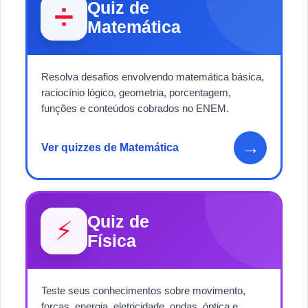
Quiz de
➗
Matemática
Resolva desafios envolvendo matemática básica,
raciocínio lógico, geometria, porcentagem,
funções e conteúdos cobrados no ENEM.
→
Ver quizzes de Matemática
Quiz de
⚡
Física
Teste seus conhecimentos sobre movimento,
forças, energia, eletricidade, ondas, óptica e