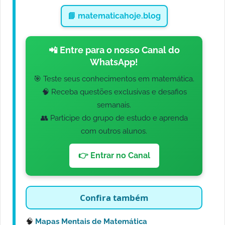
📘 matematicahoje.blog
📲 Entre para o nosso Canal do
WhatsApp!
🎯 Teste seus conhecimentos em matemática.
🧠 Receba questões exclusivas e desafios
semanais.
👥 Participe do grupo de estudo e aprenda
com outros alunos.
👉 Entrar no Canal
Confira também
🧠
Mapas Mentais de Matemática