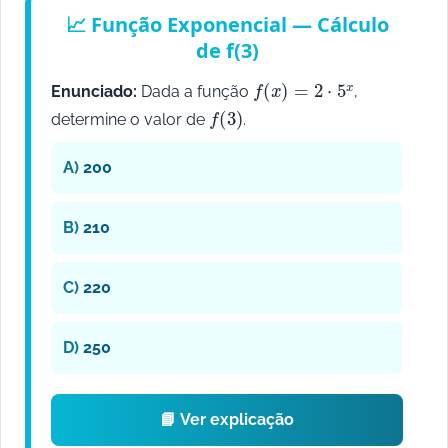
📈 Função Exponencial — Cálculo
de f(3)
f
(
x
)
=
2
⋅
5
x
Enunciado:
Dada a função
,
f
(
3
)
determine o valor de
.
A)
200
B)
210
C)
220
D)
250
📘 Ver explicação