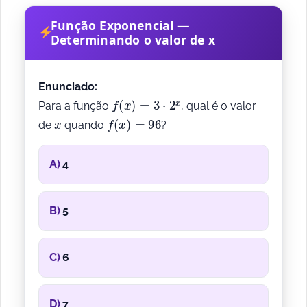
Função Exponencial —
Determinando o valor de x
Enunciado:
f
(
x
)
=
3
⋅
2
x
Para a função
, qual é o valor
x
f
(
x
)
=
96
de
quando
?
A)
4
B)
5
C)
6
D)
7