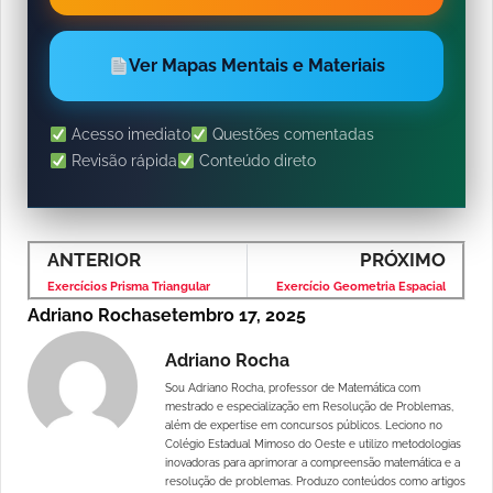
Ver Mapas Mentais e Materiais
Acesso imediato
Questões comentadas
Revisão rápida
Conteúdo direto
ANTERIOR
PRÓXIMO
Exercícios Prisma Triangular
Exercício Geometria Espacial
Adriano Rocha
setembro 17, 2025
Adriano Rocha
Sou Adriano Rocha, professor de Matemática com
mestrado e especialização em Resolução de Problemas,
além de expertise em concursos públicos. Leciono no
Colégio Estadual Mimoso do Oeste e utilizo metodologias
inovadoras para aprimorar a compreensão matemática e a
resolução de problemas. Produzo conteúdos como artigos