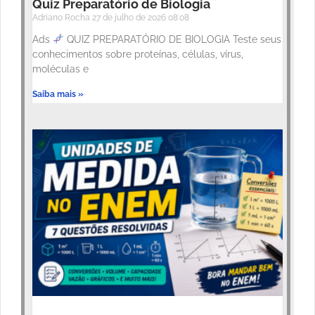
Quiz Preparatório de Biologia
Adriano Rocha
27 de julho de 2026
08:08
Ads
QUIZ PREPARATÓRIO DE BIOLOGIA Teste seus
conhecimentos sobre proteínas, células, vírus,
moléculas e
Saiba mais »