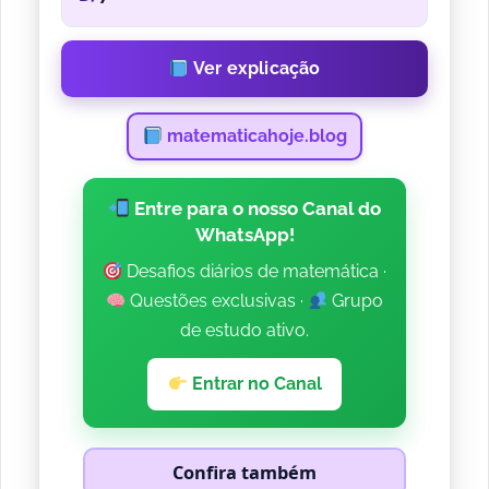
Ver explicação
matematicahoje.blog
Entre para o nosso Canal do
WhatsApp!
Desafios diários de matemática ·
Questões exclusivas ·
Grupo
de estudo ativo.
Entrar no Canal
Confira também