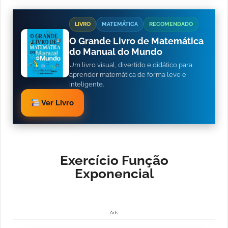
LIVRO
MATEMÁTICA
RECOMENDADO
O Grande Livro de Matemática
do Manual do Mundo
Um livro visual, divertido e didático para
aprender matemática de forma leve e
inteligente.
Ver Livro
Exercício Função
Exponencial
Ads