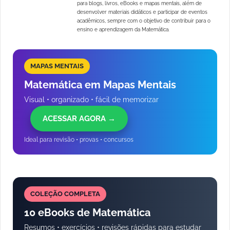
para blogs, livros, eBooks e mapas mentais, além de
desenvolver materiais didáticos e participar de eventos
acadêmicos, sempre com o objetivo de contribuir para o
ensino e aprendizagem da Matemática.
MAPAS MENTAIS
Matemática em Mapas Mentais
Visual • organizado • fácil de memorizar
ACESSAR AGORA →
Ideal para revisão • provas • concursos
COLEÇÃO COMPLETA
10 eBooks de Matemática
Resumos • exercícios • revisões rápidas para estudar