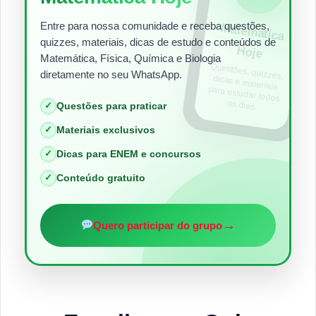
Entre para nossa comunidade e receba questões,
Matem
ática
quizzes, materiais, dicas de estudo e conteúdos de
Hoje
Matemática, Física, Química e Biologia
Questões, quizzes,
dicas e materiais
para estudar todos
diretamente no seu WhatsApp.
os dias.
✓
Questões para praticar
✓
Materiais exclusivos
✓
Dicas para ENEM e concursos
✓
Conteúdo gratuito
→
Quero participar do grupo