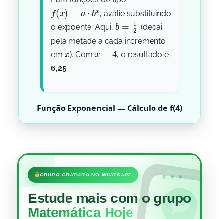
f
(
x
)
=
a
⋅
b
x
, avalie substituindo
b
=
1
2
o expoente. Aqui,
(decai
pela metade a cada incremento
x
x
=
4
em
). Com
, o resultado é
6,25
.
Função Exponencial — Cálculo de f(4)
•••
GRUPO GRATUITO NO WHATSAPP
Estude mais com o grupo
Matemática Hoje