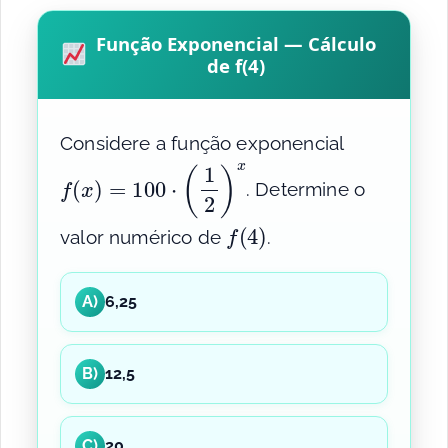
Função Exponencial — Cálculo
de f(4)
Considere a função exponencial
f
(
x
)
=
100
⋅
(
1
2
)
x
. Determine o
f
(
4
)
valor numérico de
.
A)
6,25
B)
12,5
C)
20