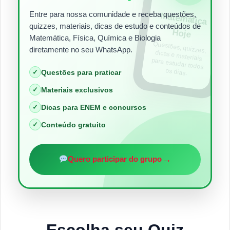
Entre para nossa comunidade e receba questões,
Matem
ática
quizzes, materiais, dicas de estudo e conteúdos de
Hoje
Matemática, Física, Química e Biologia
Questões, quizzes,
dicas e materiais
para estudar todos
diretamente no seu WhatsApp.
os dias.
✓
Questões para praticar
✓
Materiais exclusivos
✓
Dicas para ENEM e concursos
✓
Conteúdo gratuito
→
Quero participar do grupo
Escolha seu Quiz