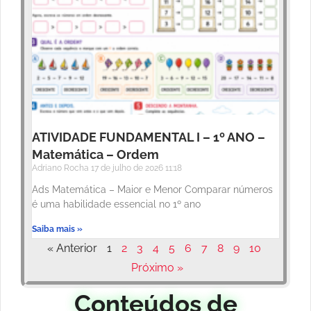
ATIVIDADE FUNDAMENTAL I – 1º ANO –
Matemática – Ordem
Adriano Rocha
17 de julho de 2026
11:18
Ads Matemática – Maior e Menor Comparar números
é uma habilidade essencial no 1º ano
Saiba mais »
« Anterior
1
2
3
4
5
6
7
8
9
10
Próximo »
Conteúdos de