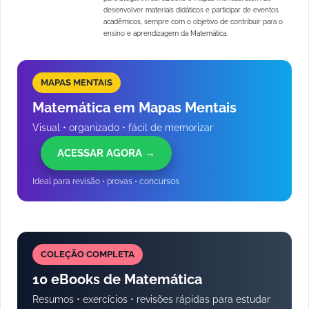
desenvolver materiais didáticos e participar de eventos
acadêmicos, sempre com o objetivo de contribuir para o
ensino e aprendizagem da Matemática.
MAPAS MENTAIS
Matemática em Mapas Mentais
Visual • organizado • fácil de memorizar
ACESSAR AGORA →
Ideal para revisão • provas • concursos
COLEÇÃO COMPLETA
10 eBooks de Matemática
Resumos • exercícios • revisões rápidas para estudar