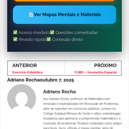
Ver Mapas Mentais e Materiais
Acesso imediato
Questões comentadas
Revisão rápida
Conteúdo direto
ANTERIOR
PRÓXIMO
Exercício Estatística
CUBO – Geometria Espacial
Adriano Rocha
outubro 7, 2025
Adriano Rocha
Sou Adriano Rocha, professor de Matemática com
mestrado e especialização em Resolução de Problemas,
além de expertise em concursos públicos. Leciono no
Colégio Estadual Mimoso do Oeste e utilizo metodologias
inovadoras para aprimorar a compreensão matemática e a
resolução de problemas. Produzo conteúdos como artigos
para blogs, livros, eBooks e mapas mentais, além de