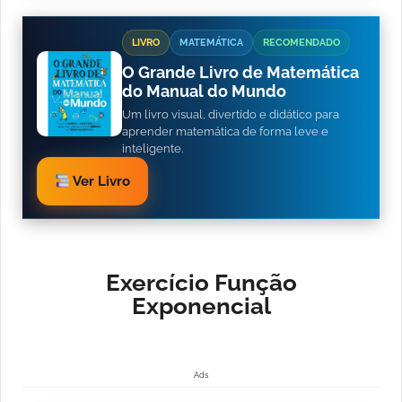
LIVRO
MATEMÁTICA
RECOMENDADO
O Grande Livro de Matemática
do Manual do Mundo
Um livro visual, divertido e didático para
aprender matemática de forma leve e
inteligente.
Ver Livro
Exercício Função
Exponencial
Ads