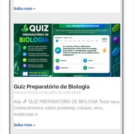
Saiba mais »
Quiz Preparatório de Biologia
Adriano Rocha
27 de julho de 2026
08:08
Ads
QUIZ PREPARATÓRIO DE BIOLOGIA Teste seus
conhecimentos sobre proteínas, células, vírus,
moléculas e
Saiba mais »