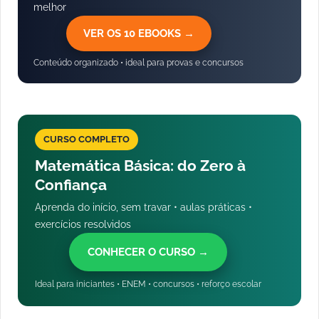
melhor
VER OS 10 EBOOKS →
Conteúdo organizado • ideal para provas e concursos
CURSO COMPLETO
Matemática Básica: do Zero à
Confiança
Aprenda do início, sem travar • aulas práticas •
exercícios resolvidos
CONHECER O CURSO →
Ideal para iniciantes • ENEM • concursos • reforço escolar