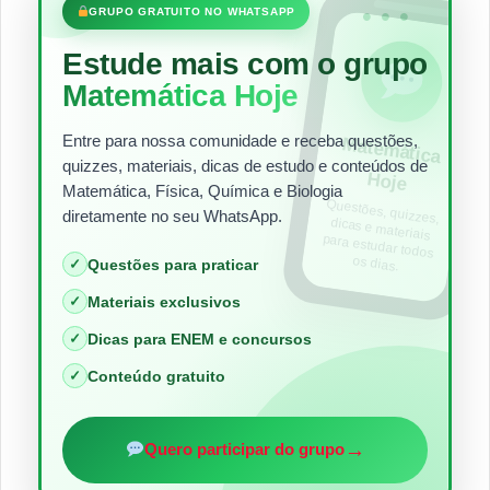
•••
GRUPO GRATUITO NO WHATSAPP
Estude mais com o grupo
Matemática Hoje
Entre para nossa comunidade e receba questões,
Matem
ática
quizzes, materiais, dicas de estudo e conteúdos de
Hoje
Matemática, Física, Química e Biologia
Questões, quizzes,
dicas e materiais
para estudar todos
diretamente no seu WhatsApp.
os dias.
✓
Questões para praticar
✓
Materiais exclusivos
✓
Dicas para ENEM e concursos
✓
Conteúdo gratuito
→
Quero participar do grupo