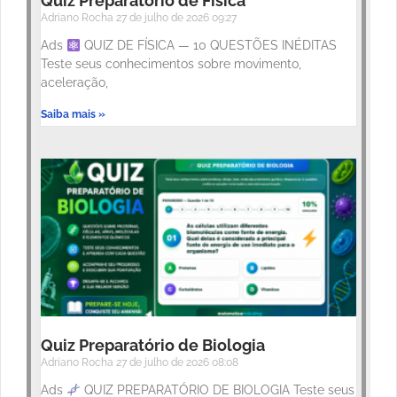
Quiz Preparatório de Física
Adriano Rocha
27 de julho de 2026
09:27
Ads
QUIZ DE FÍSICA — 10 QUESTÕES INÉDITAS
Teste seus conhecimentos sobre movimento,
aceleração,
Saiba mais »
Quiz Preparatório de Biologia
Adriano Rocha
27 de julho de 2026
08:08
Ads
QUIZ PREPARATÓRIO DE BIOLOGIA Teste seus