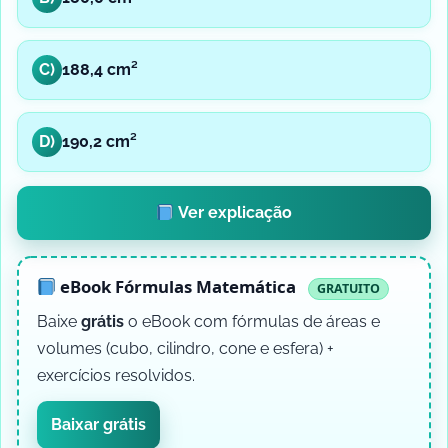
C)
188,4 cm²
D)
190,2 cm²
Ver explicação
eBook Fórmulas Matemática
GRATUITO
Baixe
grátis
o eBook com fórmulas de áreas e
volumes (cubo, cilindro, cone e esfera) +
exercícios resolvidos.
Baixar grátis