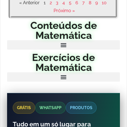
« Anterior
1
2
3
4
5
6
7
8
9
10
Próximo »
Conteúdos de
Matemática
Exercícios de
Matemática
GRÁTIS
WHATSAPP
PRODUTOS
Tudo em um só lugar para