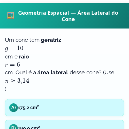
Geometria Espacial — Área Lateral do
Cone
Um cone tem
geratriz
g
=
10
cm e
raio
r
=
6
cm. Qual é a
área lateral
desse cone? (Use
π
≈
3
,
14
)
A)
175,2 cm²
B)
180,0 cm²