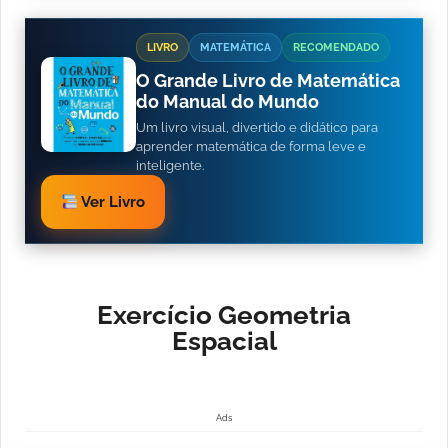
LIVRO
MATEMÁTICA
RECOMENDADO
O Grande Livro de Matemática
do Manual do Mundo
Um livro visual, divertido e didático para
aprender matemática de forma leve e
inteligente.
Ver Livro
Exercício Geometria
Espacial
Ads