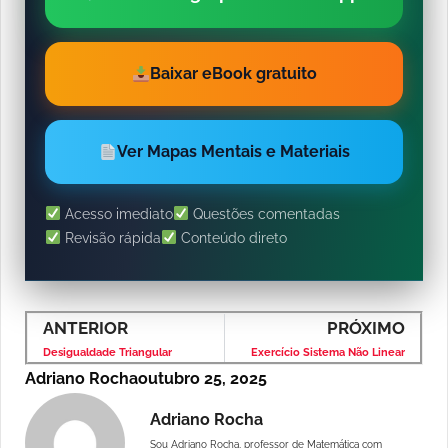
Baixar eBook gratuito
Ver Mapas Mentais e Materiais
Acesso imediato
Questões comentadas
Revisão rápida
Conteúdo direto
ANTERIOR
PRÓXIMO
Desigualdade Triangular
Exercício Sistema Não Linear
Adriano Rocha
outubro 25, 2025
Adriano Rocha
Sou Adriano Rocha, professor de Matemática com