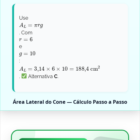
Use
A
L
=
π
r
g
. Com
r
=
6
e
g
=
10
:
A
L
=
3
,
14
×
6
×
10
=
188
,
4
cm
2
.
Alternativa
C
.
Área Lateral do Cone — Cálculo Passo a Passo