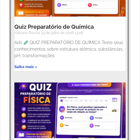
Quiz Preparatório de Química
Adriano Rocha
23 de julho de 2026
13:06
Ads
QUIZ PREPARATÓRIO DE QUÍMICA Teste seus
conhecimentos sobre estrutura atômica, substâncias,
pH, transformações
Saiba mais »