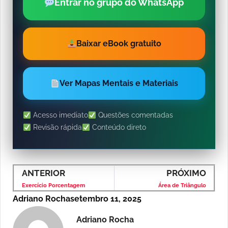
Entrar no grupo do WhatsApp
Baixar eBook gratuito
Ver Mapas Mentais e Materiais
Acesso imediato
Questões comentadas
Revisão rápida
Conteúdo direto
ANTERIOR
PRÓXIMO
Exercício Porcentagem
Área de Triângulo
Adriano Rocha
setembro 11, 2025
Adriano Rocha