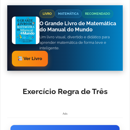
LIVRO
MATEMÁTICA
RECOMENDADO
O Grande Livro de Matemática
do Manual do Mundo
Um livro visual, divertido e didático para
aprender matemática de forma leve e
inteligente.
Ver Livro
Exercício Regra de Três
Ads