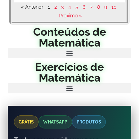
« Anterior
1
2
3
4
5
6
7
8
9
10
Próximo »
Conteúdos de
Matemática
Exercícios de
Matemática
GRÁTIS
WHATSAPP
PRODUTOS