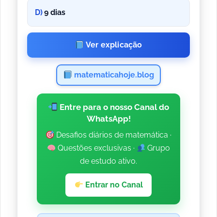
D)
9 dias
Ver explicação
matematicahoje.blog
Entre para o nosso Canal do
WhatsApp!
Desafios diários de matemática ·
Questões exclusivas ·
Grupo
de estudo ativo.
Entrar no Canal