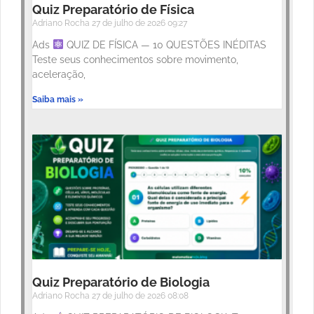
Quiz Preparatório de Física
Adriano Rocha
27 de julho de 2026
09:27
Ads
QUIZ DE FÍSICA — 10 QUESTÕES INÉDITAS
Teste seus conhecimentos sobre movimento,
aceleração,
Saiba mais »
Quiz Preparatório de Biologia
Adriano Rocha
27 de julho de 2026
08:08