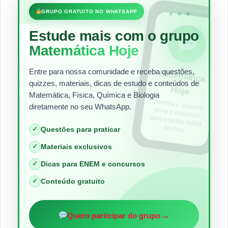
•••
GRUPO GRATUITO NO WHATSAPP
Estude mais com o grupo
Matemática Hoje
Entre para nossa comunidade e receba questões,
Matem
ática
quizzes, materiais, dicas de estudo e conteúdos de
Hoje
Matemática, Física, Química e Biologia
Questões, quizzes,
dicas e materiais
para estudar todos
diretamente no seu WhatsApp.
os dias.
✓
Questões para praticar
✓
Materiais exclusivos
✓
Dicas para ENEM e concursos
✓
Conteúdo gratuito
→
Quero participar do grupo