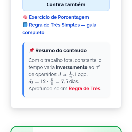
Confira também
Exercício de Porcentagem
Regra de Três Simples — guia
completo
Resumo do conteúdo
Com o trabalho total constante, o
tempo varia
inversamente
ao nº
d
∝
1
n
de operários:
. Logo,
d
2
=
12
⋅
5
8
=
7
,
5
dias.
Aprofunde-se em
Regra de Três
.