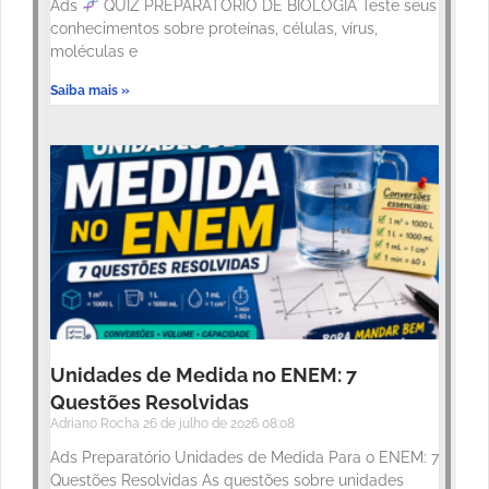
Ads
QUIZ PREPARATÓRIO DE BIOLOGIA Teste seus
conhecimentos sobre proteínas, células, vírus,
moléculas e
Saiba mais »
Unidades de Medida no ENEM: 7
Questões Resolvidas
Adriano Rocha
26 de julho de 2026
08:08
Ads Preparatório Unidades de Medida Para o ENEM: 7
Questões Resolvidas As questões sobre unidades