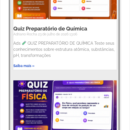
Quiz Preparatório de Química
Adriano Rocha
23 de julho de 2026
13:06
Ads
QUIZ PREPARATÓRIO DE QUÍMICA Teste seus
conhecimentos sobre estrutura atômica, substâncias,
pH, transformações
Saiba mais »