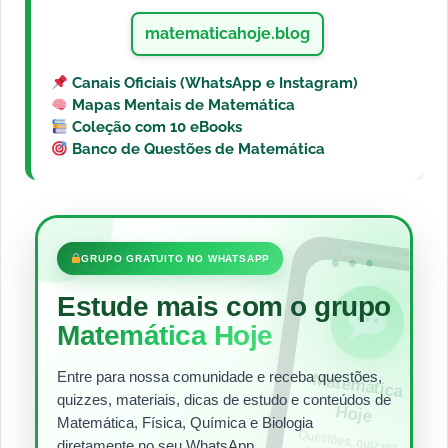
matematicahoje.blog
Canais Oficiais (WhatsApp e Instagram)
Mapas Mentais de Matemática
Coleção com 10 eBooks
Banco de Questões de Matemática
•••
GRUPO GRATUITO NO WHATSAPP
Estude mais com o grupo
Matemática Hoje
Entre para nossa comunidade e receba questões,
Matem
ática
quizzes, materiais, dicas de estudo e conteúdos de
Hoje
Matemática, Física, Química e Biologia
Questões, quizzes,
dicas e materiais
para estudar todos
diretamente no seu WhatsApp.