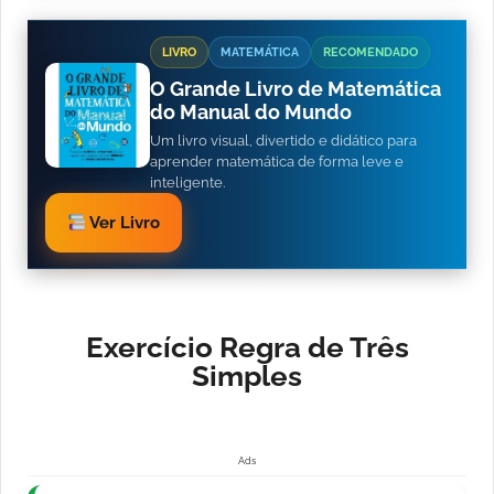
LIVRO
MATEMÁTICA
RECOMENDADO
O Grande Livro de Matemática
do Manual do Mundo
Um livro visual, divertido e didático para
aprender matemática de forma leve e
inteligente.
Ver Livro
Exercício Regra de Três
Simples
Ads