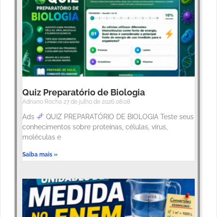
Quiz Preparatório de Biologia
Adriano Rocha
27 de julho de 2026
08:08
Ads
QUIZ PREPARATÓRIO DE BIOLOGIA Teste seus
conhecimentos sobre proteínas, células, vírus,
moléculas e
Saiba mais »