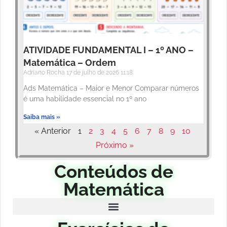
ATIVIDADE FUNDAMENTAL I – 1º ANO –
Matemática – Ordem
Adriano Rocha
17 de julho de 2026
11:18
Ads Matemática – Maior e Menor Comparar números
é uma habilidade essencial no 1º ano
Saiba mais »
« Anterior
1
2
3
4
5
6
7
8
9
10
Próximo »
Conteúdos de
Matemática