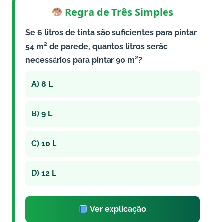
Regra de Três Simples
Se 6 litros de tinta são suficientes para pintar
54 m² de parede, quantos litros serão
necessários para pintar 90 m²?
A)
8 L
B)
9 L
C)
10 L
D)
12 L
Ver explicação