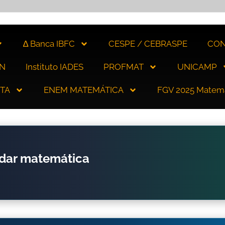
∆ Banca IBFC
CESPE / CEBRASPE
CON
N
Instituto IADES
PROFMAT
UNICAMP
ITA
ENEM MATEMÁTICA
FGV 2025 Matem
udar matemática