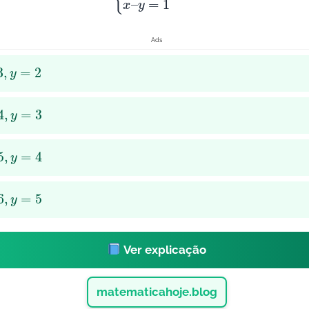
Ads
y
=
2
y
=
3
y
=
4
y
=
5
Ver explicação
matematicahoje.blog