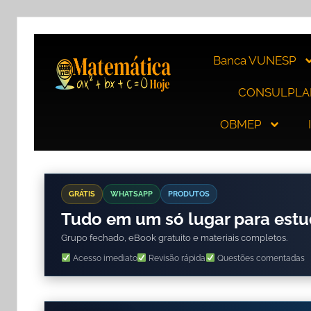
Banca VUNESP
CONSULPLA
OBMEP
GRÁTIS
WHATSAPP
PRODUTOS
Tudo em um só lugar para est
Grupo fechado, eBook gratuito e materiais completos.
Acesso imediato
Revisão rápida
Questões comentadas