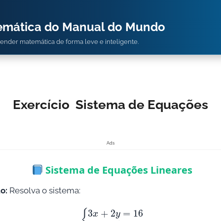
temática do Manual do Mundo
prender matemática de forma leve e inteligente.
Exercício Sistema de Equações
Ads
Sistema de Equações Lineares
o:
Resolva o sistema:
{
3
x
+
2
y
=
16
x
–
y
=
1