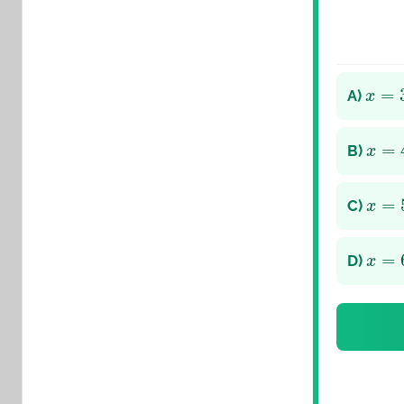
x
=
3
,
A)
x
=
4
,
B)
x
=
5
,
C)
x
=
6
,
D)