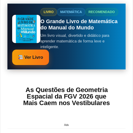
LIVRO
MATEMÁTICA
RECOMENDADO
O Grande Livro de Matemática
do Manual do Mundo
Um livro visual, divertido e didático para
aprender matemática de forma leve e
inteligente.
Ver Livro
As Questões de Geometria
Espacial da FGV 2026 que
Mais Caem nos Vestibulares
Ads