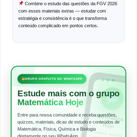
Combine o estudo das questões da FGV 2026
com esses materiais extras — estudar com
estratégia e consistência é o que transforma
conteúdo complicado em pontos certos.
•••
GRUPO GRATUITO NO WHATSAPP
Estude mais com o grupo
Matemática Hoje
Entre para nossa comunidade e receba questões,
Matem
ática
quizzes, materiais, dicas de estudo e conteúdos de
Hoje
Matemática, Física, Química e Biologia
Questões, quizzes,
dicas e materiais
para estudar todos
diretamente no seu WhatsApp.