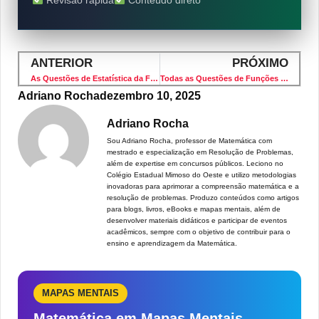
Revisão rápida
Conteúdo direto
ANTERIOR
PRÓXIMO
As Questões de Estatística da FGV 2026 que Todo Candidato Precisa Dominar
Todas as Questões de Funções da FGV 2026 — Enunciados, Imagens e Resoluções
Adriano Rocha
dezembro 10, 2025
Adriano Rocha
Sou Adriano Rocha, professor de Matemática com
mestrado e especialização em Resolução de Problemas,
além de expertise em concursos públicos. Leciono no
Colégio Estadual Mimoso do Oeste e utilizo metodologias
inovadoras para aprimorar a compreensão matemática e a
resolução de problemas. Produzo conteúdos como artigos
para blogs, livros, eBooks e mapas mentais, além de
desenvolver materiais didáticos e participar de eventos
acadêmicos, sempre com o objetivo de contribuir para o
ensino e aprendizagem da Matemática.
MAPAS MENTAIS
Matemática em Mapas Mentais