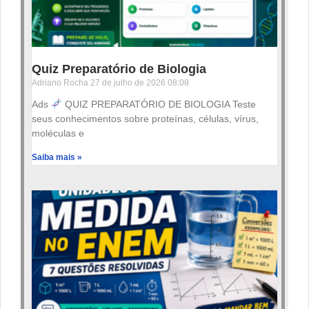
Quiz Preparatório de Biologia
Adriano Rocha
27 de julho de 2026
08:08
Ads
QUIZ PREPARATÓRIO DE BIOLOGIA Teste
seus conhecimentos sobre proteínas, células, vírus,
moléculas e
Saiba mais »