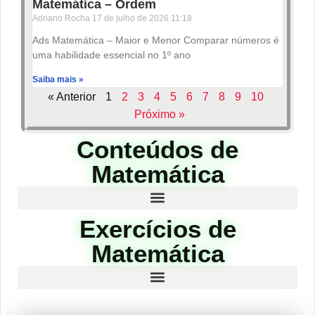
Matemática – Ordem
Adriano Rocha
17 de julho de 2026
11:18
Ads Matemática – Maior e Menor Comparar números é
uma habilidade essencial no 1º ano
Saiba mais »
« Anterior
1
2
3
4
5
6
7
8
9
10
Próximo »
Conteúdos de
Matemática
Exercícios de
Matemática