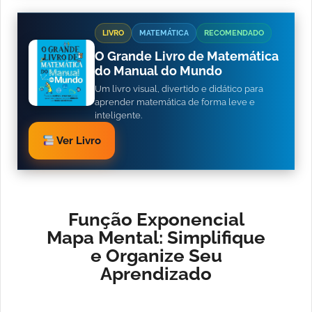
LIVRO
MATEMÁTICA
RECOMENDADO
O Grande Livro de Matemática
do Manual do Mundo
Um livro visual, divertido e didático para
aprender matemática de forma leve e
inteligente.
Ver Livro
Função Exponencial
Mapa Mental: Simplifique
e Organize Seu
Aprendizado