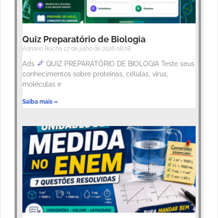
Quiz Preparatório de Biologia
Adriano Rocha
27 de julho de 2026
08:08
Ads
QUIZ PREPARATÓRIO DE BIOLOGIA Teste seus
conhecimentos sobre proteínas, células, vírus,
moléculas e
Saiba mais »