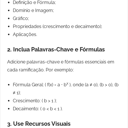
Definição e Fórmula;
Domínio e Imagem;
Gráfico;
Propriedades (crescimento e decaimento);
Aplicações.
2.
Inclua Palavras-Chave e Fórmulas
Adicione palavras-chave e fórmulas essenciais em
cada ramificação. Por exemplo:
x
Fórmula Geral: ( f(x) = a ⋅ b
), onde (a ≠ 0), (b > 0), (b
≠ 1);
Crescimento: ( b > 1 );
Decaimento: ( 0 < b < 1 ).
3.
Use Recursos Visuais