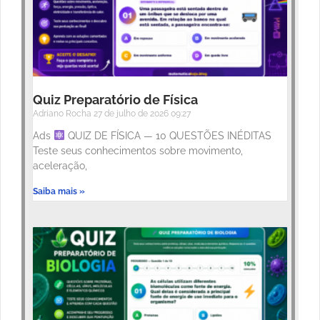
Quiz Preparatório de Física
Adriano Rocha
27 de julho de 2026
09:27
Ads
QUIZ DE FÍSICA — 10 QUESTÕES INÉDITAS
Teste seus conhecimentos sobre movimento,
aceleração,
Saiba mais »