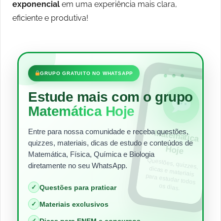
exponencial
em uma experiência mais clara,
eficiente e produtiva!
•••
GRUPO GRATUITO NO WHATSAPP
Estude mais com o grupo
Matemática Hoje
Entre para nossa comunidade e receba questões,
Matem
ática
quizzes, materiais, dicas de estudo e conteúdos de
Hoje
Matemática, Física, Química e Biologia
Questões, quizzes,
dicas e materiais
para estudar todos
diretamente no seu WhatsApp.
os dias.
✓
Questões para praticar
✓
Materiais exclusivos
✓
Dicas para ENEM e concursos