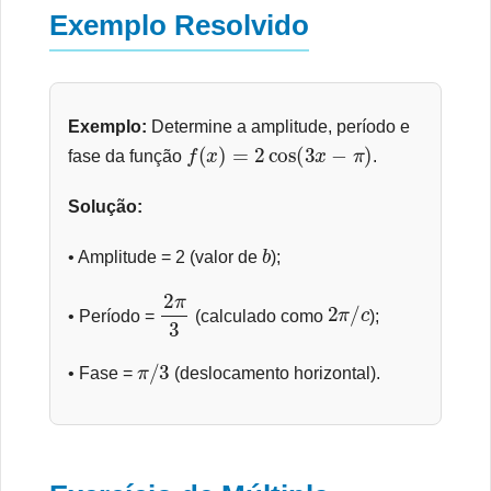
Exemplo Resolvido
Exemplo:
Determine a amplitude, período e
f
(
x
)
=
2
cos
(
3
x
−
π
)
fase da função
.
Solução:
b
• Amplitude = 2 (valor de
);
2
π
3
2
π
/
c
• Período =
(calculado como
);
π
/
3
• Fase =
(deslocamento horizontal).