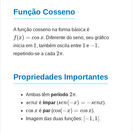
Função Cosseno
A função cosseno na forma básica é
f
(
x
)
=
cos
x
. Diferente do seno, seu gráfico
1
1
−
1
inicia em
, também oscila entre
e
,
2
π
repetindo-se a cada
.
Propriedades Importantes
2
π
Ambas têm
período
.
s
e
n
x
s
e
n
(
−
x
)
=
−
s
e
n
x
é
ímpar
(
).
cos
x
cos
(
−
x
)
=
cos
x
é
par
(
).
[
−
1
,
1
]
Imagem das duas funções:
.