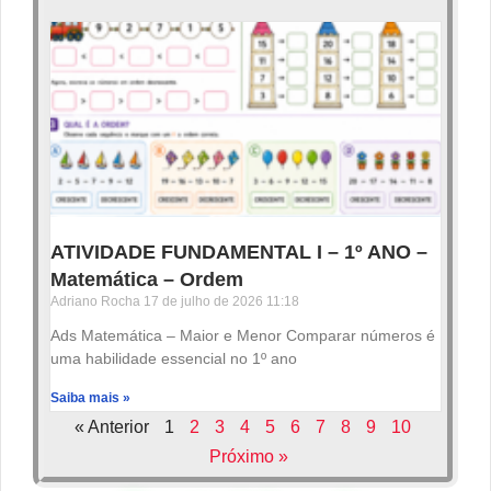
ATIVIDADE FUNDAMENTAL I – 1º ANO –
Matemática – Ordem
Adriano Rocha
17 de julho de 2026
11:18
Ads Matemática – Maior e Menor Comparar números é
uma habilidade essencial no 1º ano
Saiba mais »
« Anterior
1
2
3
4
5
6
7
8
9
10
Próximo »