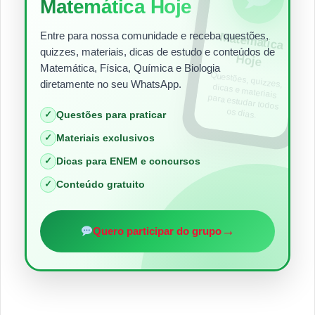
Matemática Hoje
Entre para nossa comunidade e receba questões,
Matem
ática
quizzes, materiais, dicas de estudo e conteúdos de
Hoje
Matemática, Física, Química e Biologia
Questões, quizzes,
dicas e materiais
para estudar todos
diretamente no seu WhatsApp.
os dias.
Questões para praticar
✓
Materiais exclusivos
✓
Dicas para ENEM e concursos
✓
Conteúdo gratuito
✓
→
Quero participar do grupo