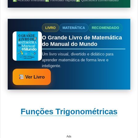
Acesso imediato
Revisão rápida
Questões comentadas
LIVRO
MATEMÁTICA
RECOMENDADO
O Grande Livro de Matemática
do Manual do Mundo
Um livro visual, divertido e didático para
aprender matemática de forma leve e
inteligente.
Ver Livro
Funções Trigonométricas
Ads