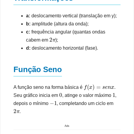
a:
deslocamento vertical (translação em y);
b:
amplitude (altura da onda);
c:
frequência angular (quantas ondas
2
π
cabem em
);
d:
deslocamento horizontal (fase).
Função Seno
f
(
x
)
=
s
e
n
x
A função seno na forma básica é
.
0
1
Seu gráfico inicia em
, atinge o valor máximo
,
−
1
depois o mínimo
, completando um ciclo em
2
π
.
Ads