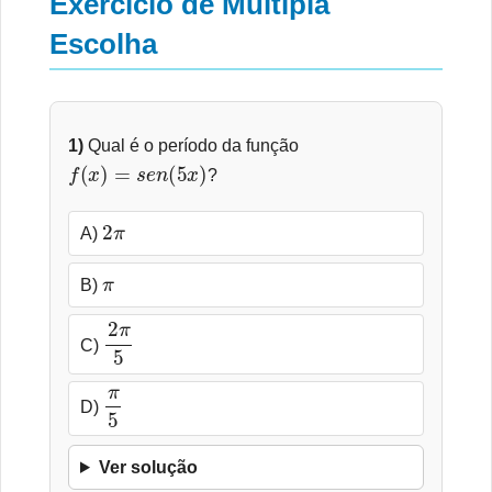
Exercício de Múltipla
Escolha
1)
Qual é o período da função
f
(
x
)
=
s
e
n
(
5
x
)
?
2
π
A)
π
B)
2
π
5
C)
π
5
D)
Ver solução