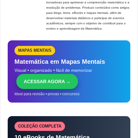
inovadoras para aprimorar a compreensão matemática e a
resolução de problemas. Produzo conteúdos como artigos
para blogs, livros, eBooks e mapas mentais, além de
desenvolver materiais didáticos e participar de eventos
acadêmicos, sempre com o objetivo de contribuir para o
ensino e aprendizagem da Matemática.
MAPAS MENTAIS
Matemática em Mapas Mentais
Visual • organizado • fácil de memorizar
ACESSAR AGORA →
Ideal para revisão • provas • concursos
COLEÇÃO COMPLETA
10 eBooks de Matemática