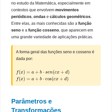
no estudo da Matemática, especialmente em
contextos que envolvem
movimentos
periódicos
,
ondas
e
cálculos geométricos
.
Entre elas, as mais conhecidas são a
função
seno
e a
função cosseno
, que aparecem em
uma grande variedade de aplicações práticas.
A forma geral das funções seno e cosseno é
dada por:
f
(
x
)
=
a
+
b
⋅
s
e
n
(
c
x
+
d
)
f
(
x
)
=
a
+
b
⋅
cos
(
c
x
+
d
)
Parâmetros e
Transformações