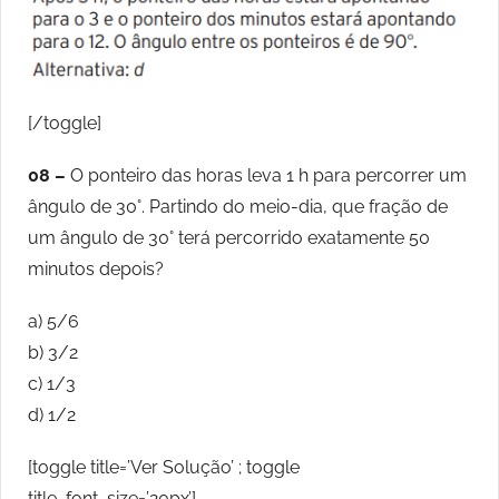
[/toggle]
08 –
O ponteiro das horas leva 1 h para percorrer um
ângulo de 30°. Partindo do meio-dia, que fração de
um ângulo de 30° terá percorrido exatamente 50
minutos depois?
a) 5/6
b) 3/2
c) 1/3
d) 1/2
[toggle title=’Ver Solução’ ; toggle
title_font_size=’20px’]