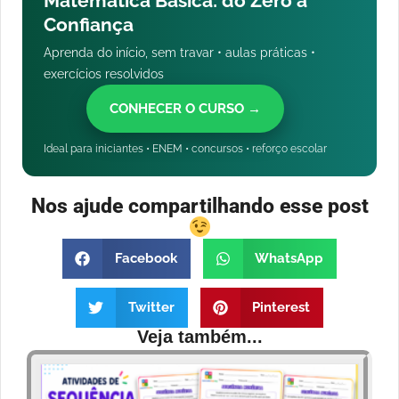
Matemática Básica: do Zero à
Confiança
Aprenda do início, sem travar • aulas práticas •
exercícios resolvidos
CONHECER O CURSO →
Ideal para iniciantes • ENEM • concursos • reforço escolar
Nos ajude compartilhando esse post
Facebook
WhatsApp
Twitter
Pinterest
Veja também...