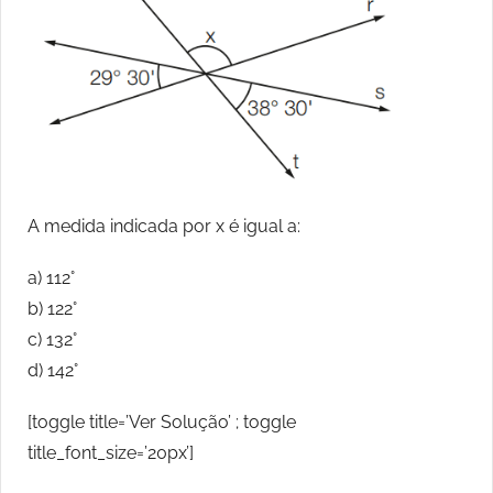
A medida indicada por x é igual a:
a) 112°
b) 122°
c) 132°
d) 142°
[toggle title=’Ver Solução’ ; toggle
title_font_size=’20px’]