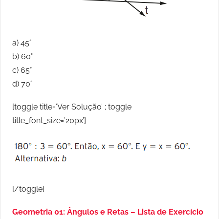
a) 45°
b) 60°
c) 65°
d) 70°
[toggle title=’Ver Solução’ ; toggle
title_font_size=’20px’]
[/toggle]
Geometria 01: Ângulos e Retas – Lista de Exercício