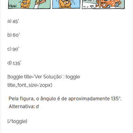
a) 45°
b) 60°
c) 90°
d) 135°
[toggle title=’Ver Solução’ ; toggle
title_font_size=’20px’]
[/toggle]