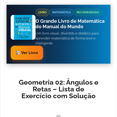
LIVRO
MATEMÁTICA
RECOMENDADO
O Grande Livro de Matemática
do Manual do Mundo
Um livro visual, divertido e didático para
aprender matemática de forma leve e
inteligente.
Ver Livro
Geometria 02: Ângulos e
Retas – Lista de
Exercício com Solução
Ads