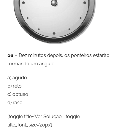
06 –
Dez minutos depois, os ponteiros estarão
formando um ângulo:
a) agudo
b) reto
c) obtuso
d) raso
[toggle title=’Ver Solução’ ; toggle
title_font_size=’20px’]