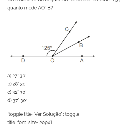
quanto mede AOˆ B?
a) 27° 30′
b) 28° 30′
c) 32° 30′
d) 37° 30′
[toggle title=’Ver Solução’ ; toggle
title_font_size=’20px’]