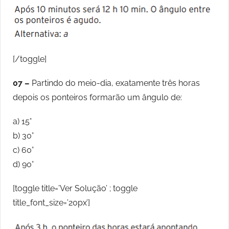
[/toggle]
07 –
Partindo do meio-dia, exatamente três horas
depois os ponteiros formarão um ângulo de:
a) 15°
b) 30°
c) 60°
d) 90°
[toggle title=’Ver Solução’ ; toggle
title_font_size=’20px’]