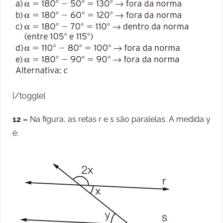
[/toggle]
12 –
Na figura, as retas r e s são paralelas. A medida y
é: