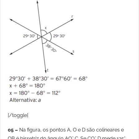
[/toggle]
05 –
Na figura, os pontos A, O e D são colineares e
OB é bissetriz do ângulo AOˆ C. Se COˆ D mede 125°,