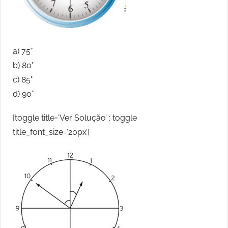
a) 75°
b) 80°
c) 85°
d) 90°
[toggle title=’Ver Solução’ ; toggle
title_font_size=’20px’]