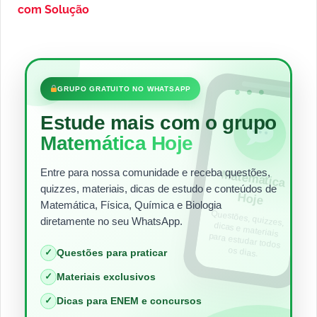
com Solução
•••
GRUPO GRATUITO NO WHATSAPP
Estude mais com o grupo
Matemática Hoje
Entre para nossa comunidade e receba questões,
Matem
ática
quizzes, materiais, dicas de estudo e conteúdos de
Hoje
Matemática, Física, Química e Biologia
Questões, quizzes,
dicas e materiais
para estudar todos
diretamente no seu WhatsApp.
os dias.
✓
Questões para praticar
✓
Materiais exclusivos
✓
Dicas para ENEM e concursos