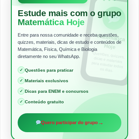
Estude mais com o grupo
Matemática Hoje
Entre para nossa comunidade e receba questões,
Matem
ática
quizzes, materiais, dicas de estudo e conteúdos de
Hoje
Matemática, Física, Química e Biologia
Questões, quizzes,
dicas e materiais
para estudar todos
diretamente no seu WhatsApp.
os dias.
✓
Questões para praticar
✓
Materiais exclusivos
✓
Dicas para ENEM e concursos
✓
Conteúdo gratuito
→
Quero participar do grupo