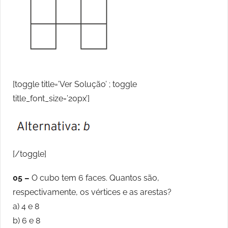
[toggle title=’Ver Solução’ ; toggle
title_font_size=’20px’]
[/toggle]
05 –
O cubo tem 6 faces. Quantos são,
respectivamente, os vértices e as arestas?
a) 4 e 8
b) 6 e 8