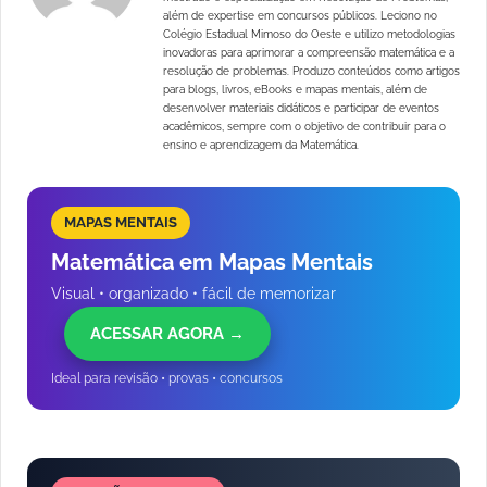
além de expertise em concursos públicos. Leciono no
Colégio Estadual Mimoso do Oeste e utilizo metodologias
inovadoras para aprimorar a compreensão matemática e a
resolução de problemas. Produzo conteúdos como artigos
para blogs, livros, eBooks e mapas mentais, além de
desenvolver materiais didáticos e participar de eventos
acadêmicos, sempre com o objetivo de contribuir para o
ensino e aprendizagem da Matemática.
MAPAS MENTAIS
Matemática em Mapas Mentais
Visual • organizado • fácil de memorizar
ACESSAR AGORA →
Ideal para revisão • provas • concursos