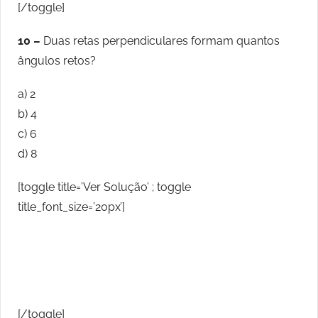
[/toggle]
10 –
Duas retas perpendiculares formam quantos
ângulos retos?
a) 2
b) 4
c) 6
d) 8
[toggle title=’Ver Solução’ ; toggle
title_font_size=’20px’]
[/toggle]