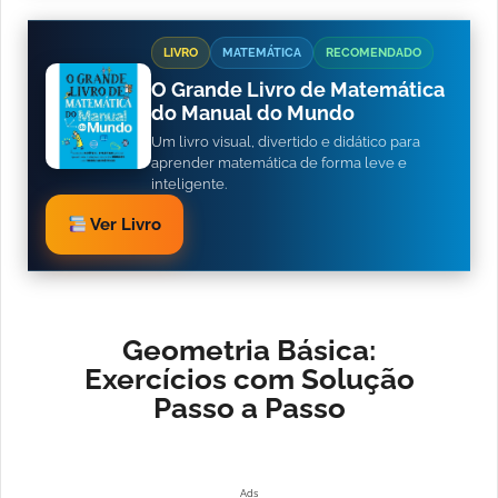
LIVRO
MATEMÁTICA
RECOMENDADO
O Grande Livro de Matemática
do Manual do Mundo
Um livro visual, divertido e didático para
aprender matemática de forma leve e
inteligente.
Ver Livro
Geometria Básica:
Exercícios com Solução
Passo a Passo
Ads