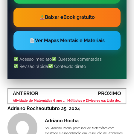
Baixar eBook gratuito
Ver Mapas Mentais e Materiais
Acesso imediato
Questões comentadas
Revisão rápida
Conteúdo direto
ANTERIOR
PRÓXIMO
Atividade de Matemática 6 ano – Lista 1
Múltiplos e Divisores 02: Lista de Exercícios com Solução
Adriano Rocha
outubro 25, 2024
Adriano Rocha
Sou Adriano Rocha, professor de Matemática com
mestrado e especialização em Resolução de Problemas,