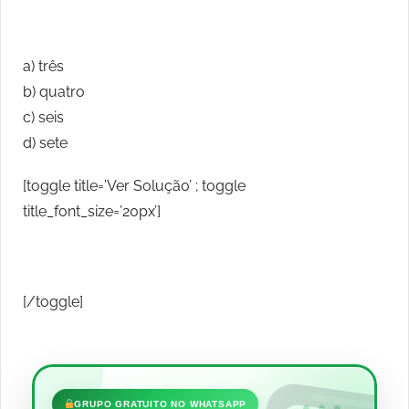
a) três
b) quatro
c) seis
d) sete
[toggle title=’Ver Solução’ ; toggle
title_font_size=’20px’]
[/toggle]
•••
GRUPO GRATUITO NO WHATSAPP