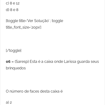
c) 8 e 12
d) 8 e 8
[toggle title=’Ver Solução’ ; toggle
title_font_size=’20px’]
[/toggle]
06 –
(Saresp) Esta é a caixa onde Larissa guarda seus
brinquedos
O número de faces desta caixa é
a) 2