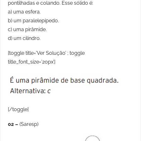
pontilhadas e colando. Esse sólido é:
a) uma esfera.
b) um paralelepípedo.
c) uma pirâmide.
d) um cilindro.
[toggle title=’Ver Solução’ ; toggle
title_font_size=’20px’]
[/toggle]
02 –
(Saresp)