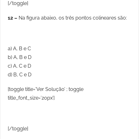
[/toggle]
12 –
Na figura abaixo, os três pontos colineares são:
a) A, B e C
b) A, B e D
c) A, C e D
d) B, C e D
[toggle title=’Ver Solução’ ; toggle
title_font_size=’20px’]
[/toggle]