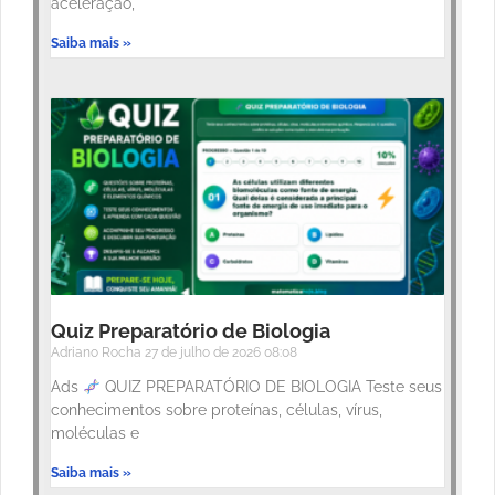
aceleração,
Saiba mais »
Quiz Preparatório de Biologia
Adriano Rocha
27 de julho de 2026
08:08
Ads
QUIZ PREPARATÓRIO DE BIOLOGIA Teste seus
conhecimentos sobre proteínas, células, vírus,
moléculas e
Saiba mais »