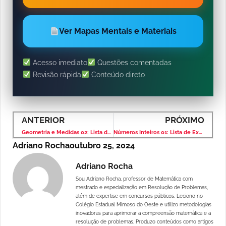
Ver Mapas Mentais e Materiais
Acesso imediato
Questões comentadas
Revisão rápida
Conteúdo direto
ANTERIOR
PRÓXIMO
Geometria e Medidas 02: Lista de Exercícios Solução
Números Inteiros 01: Lista de Exercício com Solução
Adriano Rocha
outubro 25, 2024
Adriano Rocha
Sou Adriano Rocha, professor de Matemática com
mestrado e especialização em Resolução de Problemas,
além de expertise em concursos públicos. Leciono no
Colégio Estadual Mimoso do Oeste e utilizo metodologias
inovadoras para aprimorar a compreensão matemática e a
resolução de problemas. Produzo conteúdos como artigos