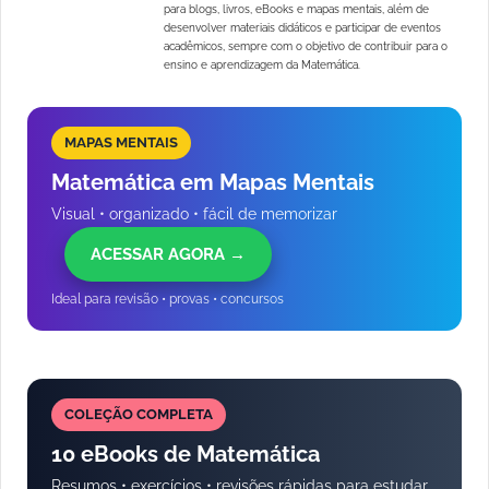
para blogs, livros, eBooks e mapas mentais, além de
desenvolver materiais didáticos e participar de eventos
acadêmicos, sempre com o objetivo de contribuir para o
ensino e aprendizagem da Matemática.
MAPAS MENTAIS
Matemática em Mapas Mentais
Visual • organizado • fácil de memorizar
ACESSAR AGORA →
Ideal para revisão • provas • concursos
COLEÇÃO COMPLETA
10 eBooks de Matemática
Resumos • exercícios • revisões rápidas para estudar