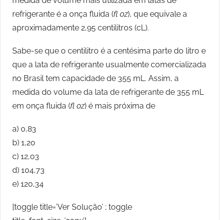
medida de volume mais utilizada em latas de
refrigerante é a onça fluida (
fl oz
), que equivale a
aproximadamente 2,95 centilitros (cL).
Sabe-se que o centilitro é a centésima parte do litro e
que a lata de refrigerante usualmente comercializada
no Brasil tem capacidade de 355 mL. Assim, a
medida do volume da lata de refrigerante de 355 mL
em onça fluida (
fl oz
) é mais próxima de
a) 0,83
b) 1,20
c) 12,03
d) 104,73
e) 120,34
[toggle title=’Ver Solução’ ; toggle