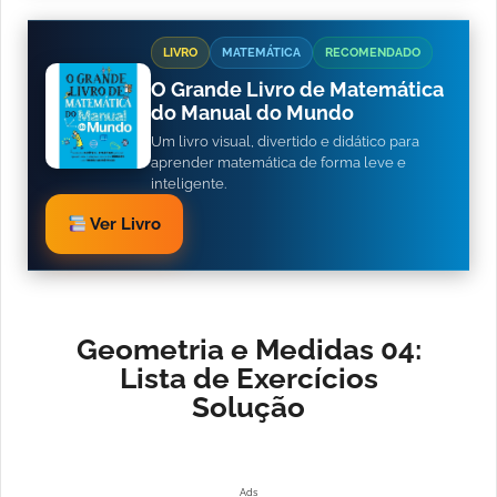
LIVRO
MATEMÁTICA
RECOMENDADO
O Grande Livro de Matemática
do Manual do Mundo
Um livro visual, divertido e didático para
aprender matemática de forma leve e
inteligente.
Ver Livro
Geometria e Medidas 04:
Lista de Exercícios
Solução
Ads