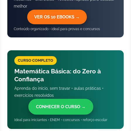
melhor
VER OS 10 EBOOKS →
Conteúdo organizado • ideal para provas e concursos
CURSO COMPLETO
Matemática Básica: do Zero à
Confiança
Aprenda do início, sem travar • aulas práticas •
exercícios resolvidos
CONHECER O CURSO →
Ideal para iniciantes • ENEM • concursos • reforço escolar