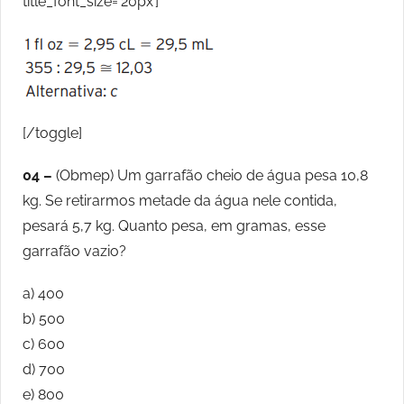
title_font_size=’20px’]
[/toggle]
04 –
(Obmep) Um garrafão cheio de água pesa 10,8
kg. Se retirarmos metade da água nele contida,
pesará 5,7 kg. Quanto pesa, em gramas, esse
garrafão vazio?
a) 400
b) 500
c) 600
d) 700
e) 800