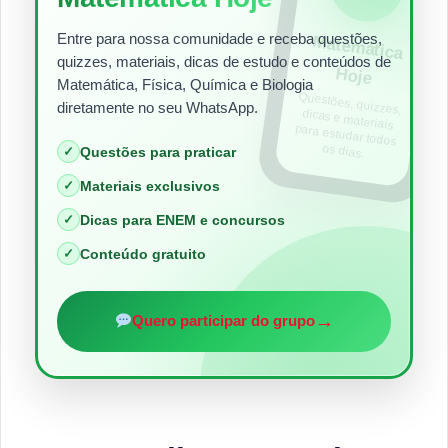
Entre para nossa comunidade e receba questões,
Matem
ática
quizzes, materiais, dicas de estudo e conteúdos de
Hoje
Matemática, Física, Química e Biologia
Questões, quizzes,
dicas e materiais
para estudar todos
diretamente no seu WhatsApp.
os dias.
✓
Questões para praticar
✓
Materiais exclusivos
✓
Dicas para ENEM e concursos
✓
Conteúdo gratuito
→
Quero participar do grupo