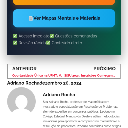
Ver Mapas Mentais e Materiais
Acesso imediato
Questões comentadas
Revisão rápida
Conteúdo direto
ANTERIOR
PRÓXIMO
Oportunidade Única na UFMT: Vaga de Professor Substituto em Matemática com Inscrições Abertas
SiSU 2025: Inscrições Começam em 17 de Janeiro – Garanta Sua Vaga nas Universidades Públicas!
Adriano Rocha
dezembro 26, 2024
Adriano Rocha
Sou Adriano Rocha, professor de Matemática com
mestrado e especialização em Resolução de Problemas,
além de expertise em concursos públicos. Leciono no
Colégio Estadual Mimoso do Oeste e utilizo metodologias
inovadoras para aprimorar a compreensão matemática e a
resolução de problemas. Produzo conteúdos como artigos