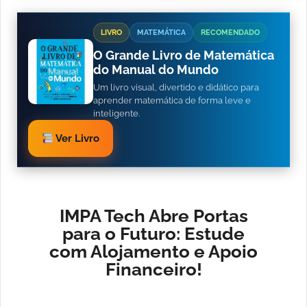
LIVRO
MATEMÁTICA
RECOMENDADO
O Grande Livro de Matemática
do Manual do Mundo
Um livro visual, divertido e didático para
aprender matemática de forma leve e
inteligente.
Ver Livro
IMPA Tech Abre Portas
para o Futuro: Estude
com Alojamento e Apoio
Financeiro!