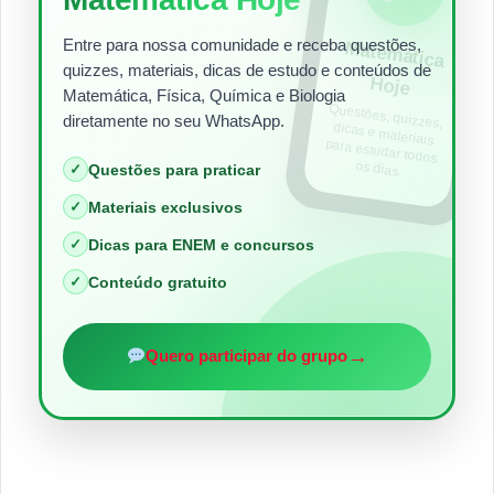
Entre para nossa comunidade e receba questões,
Matem
ática
quizzes, materiais, dicas de estudo e conteúdos de
Hoje
Matemática, Física, Química e Biologia
Questões, quizzes,
dicas e materiais
para estudar todos
diretamente no seu WhatsApp.
os dias.
✓
Questões para praticar
✓
Materiais exclusivos
✓
Dicas para ENEM e concursos
✓
Conteúdo gratuito
→
Quero participar do grupo