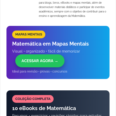
para blogs, livros, eBooks e mapas mentais, além de
desenvolver materiais didáticos e participar de eventos
acadêmicos, sempre com o objetivo de contribuir para o
ensino e aprendizagem da Matemática.
MAPAS MENTAIS
Matemática em Mapas Mentais
Visual • organizado • fácil de memorizar
ACESSAR AGORA →
Ideal para revisão • provas • concursos
COLEÇÃO COMPLETA
10 eBooks de Matemática
Resumos • exercícios • revisões rápidas para estudar