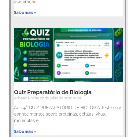
aceleração,
Saiba mais »
Quiz Preparatório de Biologia
Adriano Rocha
27 de julho de 2026
08:08
Ads
QUIZ PREPARATÓRIO DE BIOLOGIA Teste seus
conhecimentos sobre proteínas, células, vírus,
moléculas e
Saiba mais »