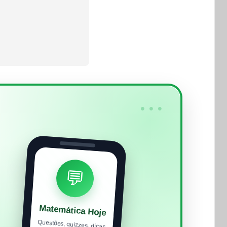
•••
💬
Matemática Hoje
Questões, quizzes, dicas
e materiais para estudar