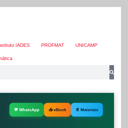
nstituto IADES
PROFMAT
UNICAMP
ática
💬 WhatsApp
📥 eBook
📄 Materiais