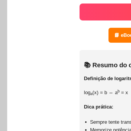
📘 eBo
📚 Resumo do 
Definição de logari
b
log
(x) = b ⇔ a
= x
a
Dica prática:
Sempre tente tran
Memorize potências