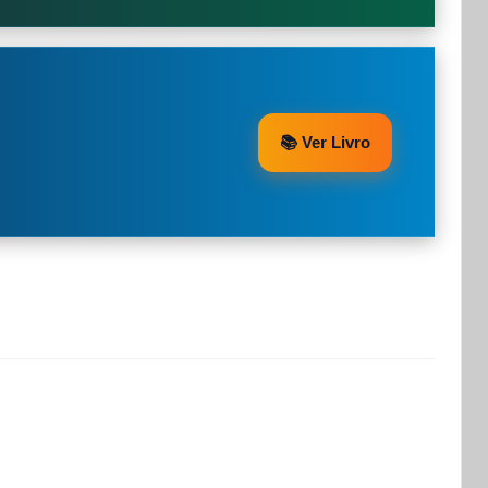
📚 Ver Livro