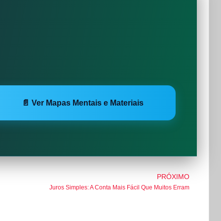
📄 Ver Mapas Mentais e Materiais
PRÓXIMO
Juros Simples: A Conta Mais Fácil Que Muitos Erram