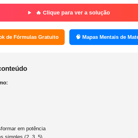
🔥 Clique para ver a solução
ok de Fórmulas Gratuito
🧠 Mapas Mentais de Mat
conteúdo
tmo:
sformar em potência
 simples (2, 3, 5)