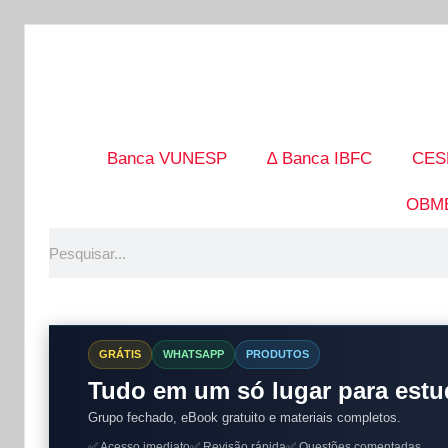
Banca VUNESP
∆ Banca IBFC
CES
OBM
GRÁTIS
WHATSAPP
PRODUTOS
Tudo em um só lugar para estu
Grupo fechado, eBook gratuito e materiais completos.
✅ Acesso imediato
✅ Revisão rápida
✅ Questões comentadas