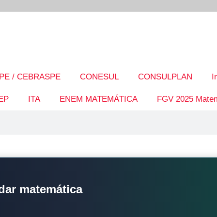
PE / CEBRASPE
CONESUL
CONSULPLAN
I
EP
ITA
ENEM MATEMÁTICA
FGV 2025 Matem
dar matemática