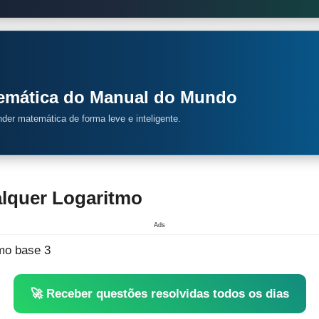
temática do Manual do Mundo
ender matemática de forma leve e inteligente.
alquer Logaritmo
Ads
🚀 Receber questões resolvidas todos os dias