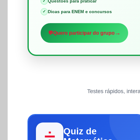
✓
Questões para praticar
✓
Dicas para ENEM e concursos
→
💬
Quero participar do grupo
Testes rápidos, inte
Quiz de
➗