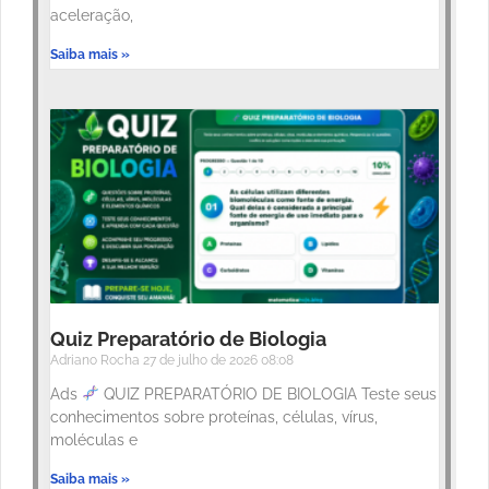
aceleração,
Saiba mais »
Quiz Preparatório de Biologia
Adriano Rocha
27 de julho de 2026
08:08
Ads
QUIZ PREPARATÓRIO DE BIOLOGIA Teste seus
conhecimentos sobre proteínas, células, vírus,
moléculas e
Saiba mais »