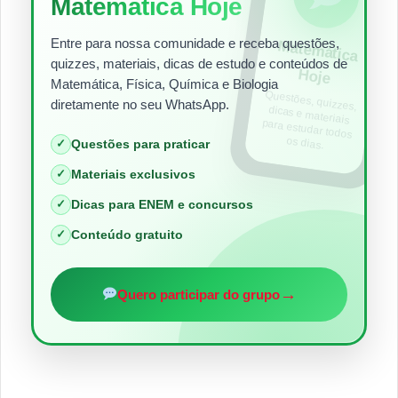
Matemática Hoje
Entre para nossa comunidade e receba questões,
Matem
ática
quizzes, materiais, dicas de estudo e conteúdos de
Hoje
Matemática, Física, Química e Biologia
Questões, quizzes,
dicas e materiais
para estudar todos
diretamente no seu WhatsApp.
os dias.
✓
Questões para praticar
✓
Materiais exclusivos
✓
Dicas para ENEM e concursos
✓
Conteúdo gratuito
→
Quero participar do grupo