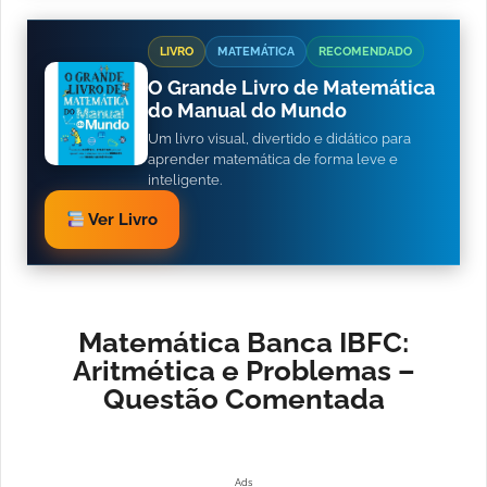
LIVRO
MATEMÁTICA
RECOMENDADO
O Grande Livro de Matemática
do Manual do Mundo
Um livro visual, divertido e didático para
aprender matemática de forma leve e
inteligente.
Ver Livro
Matemática Banca IBFC:
Aritmética e Problemas –
Questão Comentada
Ads