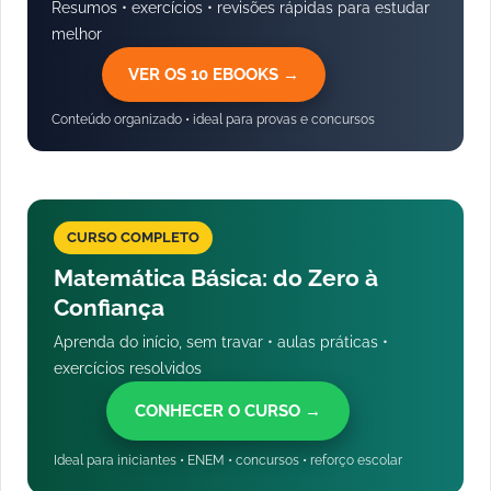
Resumos • exercícios • revisões rápidas para estudar
melhor
VER OS 10 EBOOKS →
Conteúdo organizado • ideal para provas e concursos
CURSO COMPLETO
Matemática Básica: do Zero à
Confiança
Aprenda do início, sem travar • aulas práticas •
exercícios resolvidos
CONHECER O CURSO →
Ideal para iniciantes • ENEM • concursos • reforço escolar