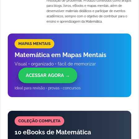
resolução de problemas. Produzo conteúdos como artigos
para blogs, livros, eBooks e mapas mentais, além de
desenvolver materiais didáticos e participar de eventos
acadêmicos, sempre com o objetivo de contribuir para o
ensino e aprendizagem da Matemática.
MAPAS MENTAIS
Matemática em Mapas Mentais
Visual • organizado • fácil de memorizar
ACESSAR AGORA →
Ideal para revisão • provas • concursos
COLEÇÃO COMPLETA
10 eBooks de Matemática