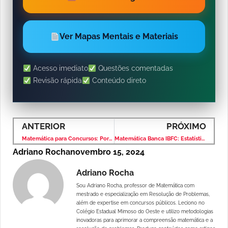
Ver Mapas Mentais e Materiais
Acesso imediato
Questões comentadas
Revisão rápida
Conteúdo direto
ANTERIOR
PRÓXIMO
Matemática para Concursos: Porcentagem – Banca IBFC – Nível Médio
Matemática Banca IBFC: Estatística – Questão Comentada
Adriano Rocha
novembro 15, 2024
Adriano Rocha
Sou Adriano Rocha, professor de Matemática com
mestrado e especialização em Resolução de Problemas,
além de expertise em concursos públicos. Leciono no
Colégio Estadual Mimoso do Oeste e utilizo metodologias
inovadoras para aprimorar a compreensão matemática e a