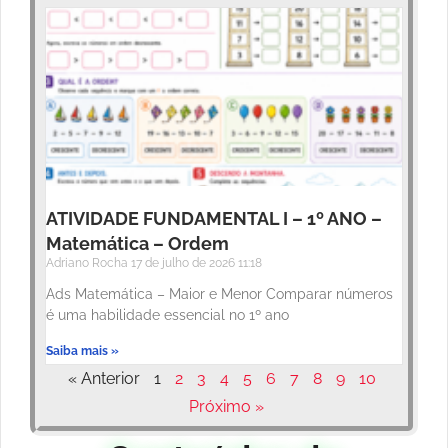
ATIVIDADE FUNDAMENTAL I – 1º ANO –
Matemática – Ordem
Adriano Rocha
17 de julho de 2026
11:18
Ads Matemática – Maior e Menor Comparar números
é uma habilidade essencial no 1º ano
Saiba mais »
« Anterior
1
2
3
4
5
6
7
8
9
10
Próximo »