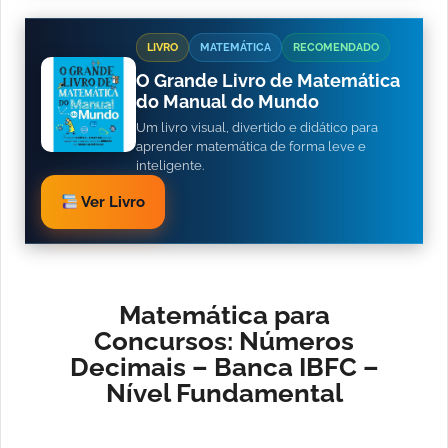
LIVRO
MATEMÁTICA
RECOMENDADO
O Grande Livro de Matemática
do Manual do Mundo
Um livro visual, divertido e didático para
aprender matemática de forma leve e
inteligente.
Ver Livro
Matemática para
Concursos: Números
Decimais – Banca IBFC –
Nível Fundamental