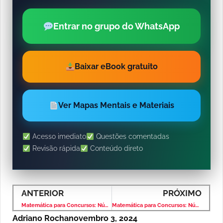
Entrar no grupo do WhatsApp
Baixar eBook gratuito
Ver Mapas Mentais e Materiais
Acesso imediato
Questões comentadas
Revisão rápida
Conteúdo direto
ANTERIOR
PRÓXIMO
Matemática para Concursos: Números Decimais – Banca IBFC – Nível Fundamental
Matemática para Concursos: Números Decimais – Banca IBFC – Nível Fundamental
Adriano Rocha
novembro 3, 2024