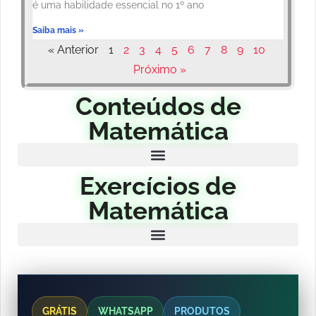
é uma habilidade essencial no 1º ano
Saiba mais »
« Anterior
1
2
3
4
5
6
7
8
9
10
Próximo »
Conteúdos de
Matemática
Exercícios de
Matemática
GRÁTIS
WHATSAPP
PRODUTOS