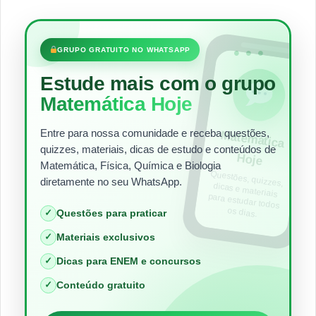
•••
GRUPO GRATUITO NO WHATSAPP
Estude mais com o grupo
Matemática Hoje
Entre para nossa comunidade e receba questões,
Matem
ática
quizzes, materiais, dicas de estudo e conteúdos de
Hoje
Matemática, Física, Química e Biologia
Questões, quizzes,
dicas e materiais
para estudar todos
diretamente no seu WhatsApp.
os dias.
✓
Questões para praticar
✓
Materiais exclusivos
✓
Dicas para ENEM e concursos
✓
Conteúdo gratuito