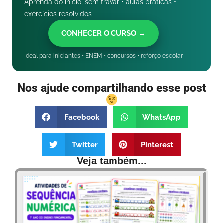
Aprenda do início, sem travar • aulas práticas •
exercícios resolvidos
CONHECER O CURSO →
Ideal para iniciantes • ENEM • concursos • reforço escolar
Nos ajude compartilhando esse post
Facebook
WhatsApp
Twitter
Pinterest
Veja também...