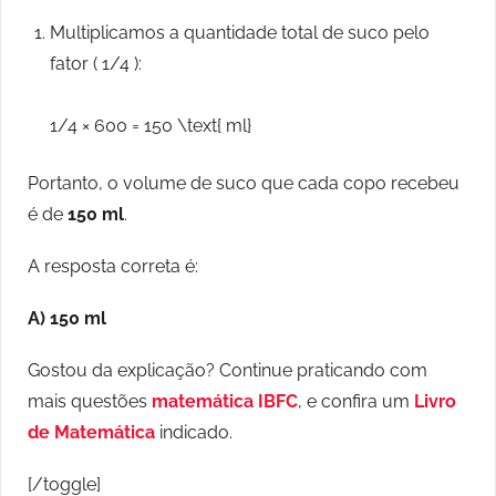
Multiplicamos a quantidade total de suco pelo
fator ( 1/4 ):
1/4 × 600 = 150 \text{ ml}
Portanto, o volume de suco que cada copo recebeu
é de
150 ml
.
A resposta correta é:
A) 150 ml
Gostou da explicação? Continue praticando com
mais questões
matemática IBFC
, e confira um
Livro
de Matemática
indicado.
[/toggle]