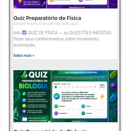
Quiz Preparatório de Física
Adriano Rocha
27 de julho de 2026
09:27
Ads
QUIZ DE FÍSICA — 10 QUESTÕES INÉDITAS
Teste seus conhecimentos sobre movimento,
aceleração,
Saiba mais »