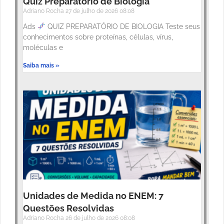
Quiz Preparatório de Biologia
Adriano Rocha
27 de julho de 2026
08:08
Ads
QUIZ PREPARATÓRIO DE BIOLOGIA Teste seus
conhecimentos sobre proteínas, células, vírus,
moléculas e
Saiba mais »
Unidades de Medida no ENEM: 7
Questões Resolvidas
Adriano Rocha
26 de julho de 2026
08:08