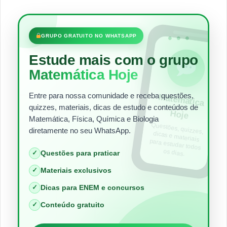
•••
GRUPO GRATUITO NO WHATSAPP
Estude mais com o grupo
Matemática Hoje
Entre para nossa comunidade e receba questões,
Matem
ática
quizzes, materiais, dicas de estudo e conteúdos de
Hoje
Matemática, Física, Química e Biologia
Questões, quizzes,
dicas e materiais
para estudar todos
diretamente no seu WhatsApp.
os dias.
✓
Questões para praticar
✓
Materiais exclusivos
✓
Dicas para ENEM e concursos
✓
Conteúdo gratuito