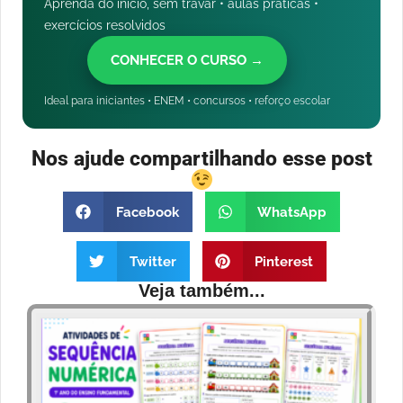
Aprenda do início, sem travar • aulas práticas •
exercícios resolvidos
CONHECER O CURSO →
Ideal para iniciantes • ENEM • concursos • reforço escolar
Nos ajude compartilhando esse post
Facebook
WhatsApp
Twitter
Pinterest
Veja também...