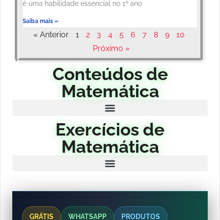
é uma habilidade essencial no 1º ano
Saiba mais »
« Anterior
1
2
3
4
5
6
7
8
9
10
Próximo »
Conteúdos de
Matemática
Exercícios de
Matemática
GRÁTIS
WHATSAPP
PRODUTOS