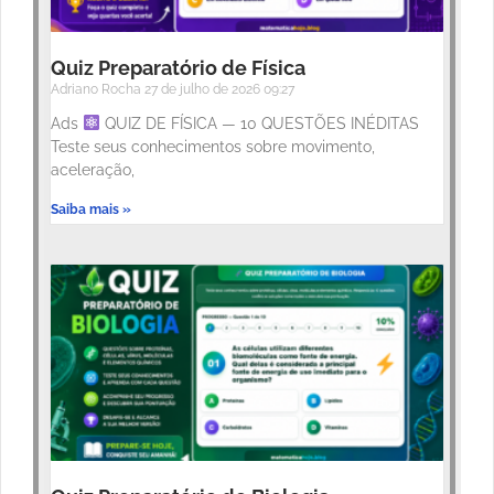
Quiz Preparatório de Física
Adriano Rocha
27 de julho de 2026
09:27
Ads
QUIZ DE FÍSICA — 10 QUESTÕES INÉDITAS
Teste seus conhecimentos sobre movimento,
aceleração,
Saiba mais »