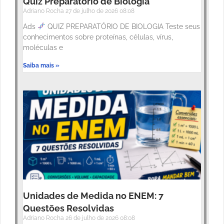
Quiz Preparatório de Biologia
Adriano Rocha
27 de julho de 2026
08:08
Ads
QUIZ PREPARATÓRIO DE BIOLOGIA Teste seus
conhecimentos sobre proteínas, células, vírus,
moléculas e
Saiba mais »
Unidades de Medida no ENEM: 7
Questões Resolvidas
Adriano Rocha
26 de julho de 2026
08:08