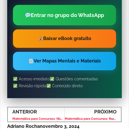
Entrar no grupo do WhatsApp
Baixar eBook gratuito
Ver Mapas Mentais e Materiais
Acesso imediato
Questões comentadas
Revisão rápida
Conteúdo direto
ANTERIOR
PRÓXIMO
Matemática para Concursos: Números Decimais – Banca IBFC – Nível Fundamental
Matemática para Concursos: Razão e Proporção – Banca IBFC – Nível Fundamental
Adriano Rocha
novembro 3, 2024