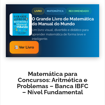
LIVRO
MATEMÁTICA
RECOMENDADO
O Grande Livro de Matemática
do Manual do Mundo
Um livro visual, divertido e didático para
aprender matemática de forma leve e
inteligente.
Ver Livro
Matemática para
Concursos: Aritmética e
Problemas – Banca IBFC
– Nível Fundamental