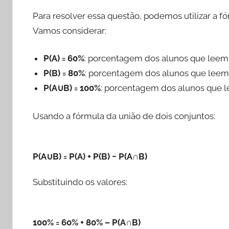
Para resolver essa questão, podemos utilizar a 
Vamos considerar:
P(A) = 60%
: porcentagem dos alunos que leem o 
P(B) = 80%
: porcentagem dos alunos que leem
P(A∪B) = 100%
: porcentagem dos alunos que l
Usando a fórmula da união de dois conjuntos:
P(A∪B) = P(A) + P(B) − P(A∩B)
Substituindo os valores:
100% = 60% + 80% – P(A∩B)