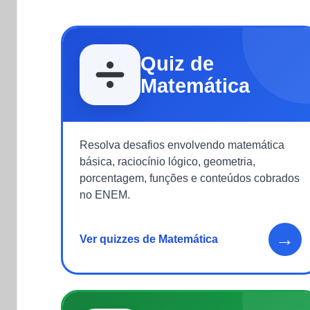
Quiz de
Matemática
Resolva desafios envolvendo matemática
básica, raciocínio lógico, geometria,
porcentagem, funções e conteúdos cobrados
no ENEM.
→
Ver quizzes de Matemática