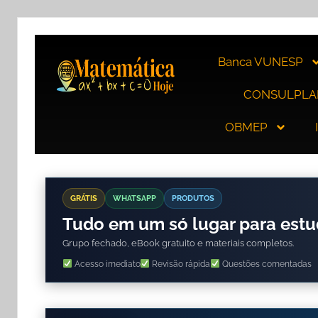
Banca VUNESP
CONSULPLA
OBMEP
GRÁTIS
WHATSAPP
PRODUTOS
Tudo em um só lugar para est
Grupo fechado, eBook gratuito e materiais completos.
Acesso imediato
Revisão rápida
Questões comentadas