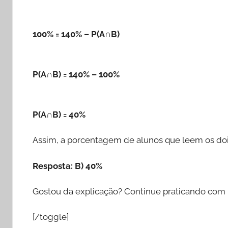
100% = 140% – P(A∩B)
P(A∩B) = 140% – 100%
P(A∩B) = 40%
Assim, a porcentagem de alunos que leem os doi
Resposta: B) 40%
Gostou da explicação? Continue praticando com
[/toggle]