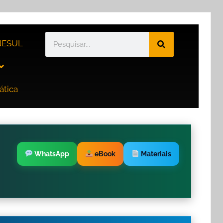
ESUL
ática
WhatsApp
eBook
Materiais