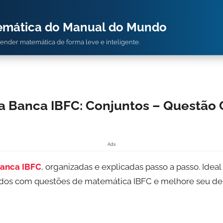
temática do Manual do Mundo
prender matemática de forma leve e inteligente.
a Banca IBFC: Conjuntos – Questão
Ads
anca IBFC
, organizadas e explicadas passo a passo. Idea
tudos com questões de matemática IBFC e melhore seu 