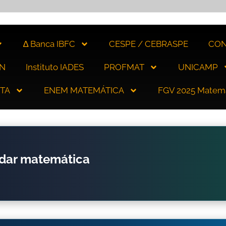
∆ Banca IBFC
CESPE / CEBRASPE
CON
N
Instituto IADES
PROFMAT
UNICAMP
ITA
ENEM MATEMÁTICA
FGV 2025 Matem
udar matemática