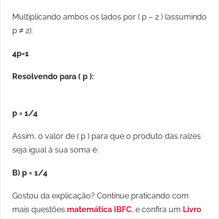
Multiplicando ambos os lados por ( p – 2 ) (assumindo
p ≠ 2):
4p=1
Resolvendo para ( p ):
p = 1/4
Assim, o valor de ( p ) para que o produto das raízes
seja igual à sua soma é:
B) p = 1/4
Gostou da explicação? Continue praticando com
mais questões
matemática IBFC
, e confira um
Livro