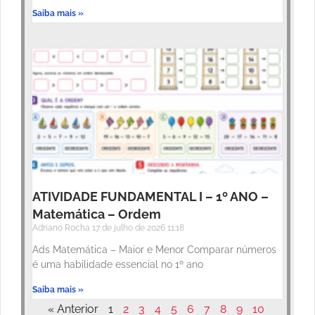
Saiba mais »
ATIVIDADE FUNDAMENTAL I – 1º ANO –
Matemática – Ordem
Adriano Rocha
17 de julho de 2026
11:18
Ads Matemática – Maior e Menor Comparar números
é uma habilidade essencial no 1º ano
Saiba mais »
« Anterior
1
2
3
4
5
6
7
8
9
10