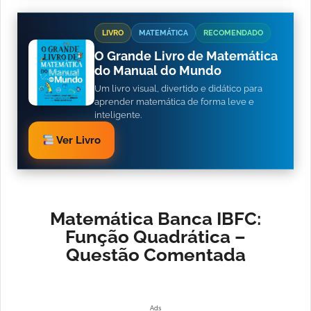
LIVRO
MATEMÁTICA
RECOMENDADO
O Grande Livro de Matemática
do Manual do Mundo
Um livro visual, divertido e didático para
aprender matemática de forma leve e
inteligente.
Ver Livro
Matemática Banca IBFC:
Função Quadrática –
Questão Comentada
Ads