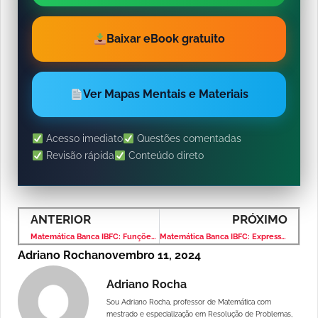
Baixar eBook gratuito
Ver Mapas Mentais e Materiais
Acesso imediato
Questões comentadas
Revisão rápida
Conteúdo direto
ANTERIOR
PRÓXIMO
Matemática Banca IBFC: Funções – Questão Comentada
Matemática Banca IBFC: Expressões Algébricas – Questão Comentada
Adriano Rocha
novembro 11, 2024
Adriano Rocha
Sou Adriano Rocha, professor de Matemática com
mestrado e especialização em Resolução de Problemas,