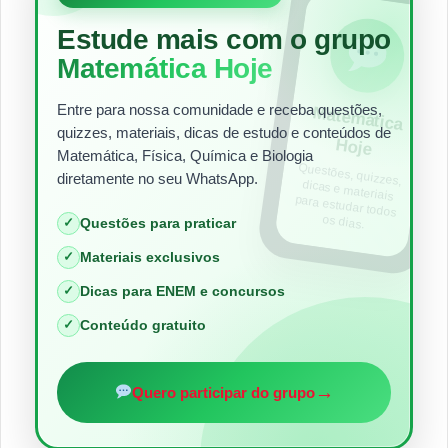
Estude mais com o grupo
Matemática Hoje
Entre para nossa comunidade e receba questões,
Matem
ática
quizzes, materiais, dicas de estudo e conteúdos de
Hoje
Matemática, Física, Química e Biologia
Questões, quizzes,
dicas e materiais
para estudar todos
diretamente no seu WhatsApp.
os dias.
✓
Questões para praticar
✓
Materiais exclusivos
✓
Dicas para ENEM e concursos
✓
Conteúdo gratuito
→
Quero participar do grupo