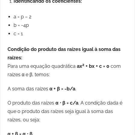
Identificando os coeficientes:
a = p – 2
b = -4p
c = 1
Condição do produto das raízes igual à soma das
raízes:
2
Para uma equação quadrática
ax
+ bx + c = 0
com
raízes α e β, temos:
A soma das raízes
α + β = -b/a
.
O produto das raízes
α ⋅ β = c/a
. A condição dada é
que o produto das raízes seja igual à soma das
raízes, ou seja:
α + β = α ⋅ β