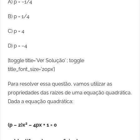
A) p = −1/4
B) p = 1/4
C) p = 4
D) p = −4
[toggle title=’Ver Solução’ ; toggle
title_font_size=’20px’]
Para resolver essa questão, vamos utilizar as
propriedades das raízes de uma equação quadrática.
Dada a equação quadrática:
2
(p – 2)x
– 4px + 1 = 0