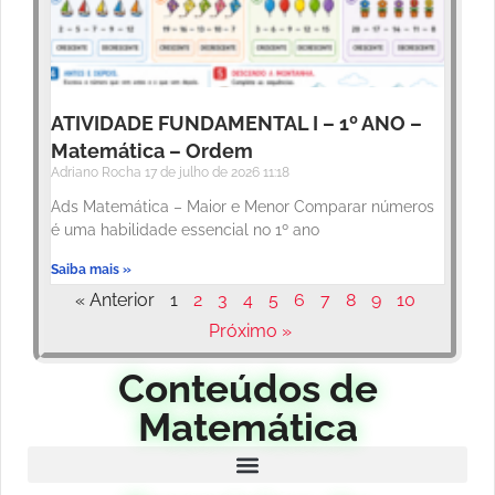
ATIVIDADE FUNDAMENTAL I – 1º ANO –
Matemática – Ordem
Adriano Rocha
17 de julho de 2026
11:18
Ads Matemática – Maior e Menor Comparar números
é uma habilidade essencial no 1º ano
Saiba mais »
« Anterior
1
2
3
4
5
6
7
8
9
10
Próximo »
Conteúdos de
Matemática