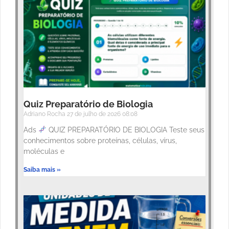
Quiz Preparatório de Biologia
Adriano Rocha
27 de julho de 2026
08:08
Ads
QUIZ PREPARATÓRIO DE BIOLOGIA Teste seus
conhecimentos sobre proteínas, células, vírus,
moléculas e
Saiba mais »