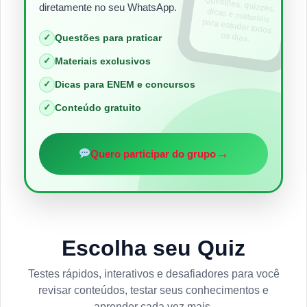
Questões, quizzes,
dicas e materiais
para estudar todos
diretamente no seu WhatsApp.
os dias.
✓
Questões para praticar
✓
Materiais exclusivos
✓
Dicas para ENEM e concursos
✓
Conteúdo gratuito
→
Quero participar do grupo
Escolha seu Quiz
Testes rápidos, interativos e desafiadores para você
revisar conteúdos, testar seus conhecimentos e
aprender cada vez mais.