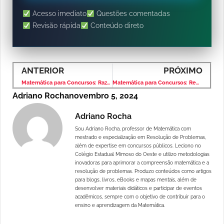
Acesso imediato
Questões comentadas
Revisão rápida
Conteúdo direto
ANTERIOR
PRÓXIMO
Matemática para Concursos: Razão e Proporção – Banca IBFC – Nível Médio
Matemática para Concursos: Regra de Três – Banca IBFC – Nível Médio
Adriano Rocha
novembro 5, 2024
Adriano Rocha
Sou Adriano Rocha, professor de Matemática com
mestrado e especialização em Resolução de Problemas,
além de expertise em concursos públicos. Leciono no
Colégio Estadual Mimoso do Oeste e utilizo metodologias
inovadoras para aprimorar a compreensão matemática e a
resolução de problemas. Produzo conteúdos como artigos
para blogs, livros, eBooks e mapas mentais, além de
desenvolver materiais didáticos e participar de eventos
acadêmicos, sempre com o objetivo de contribuir para o
ensino e aprendizagem da Matemática.