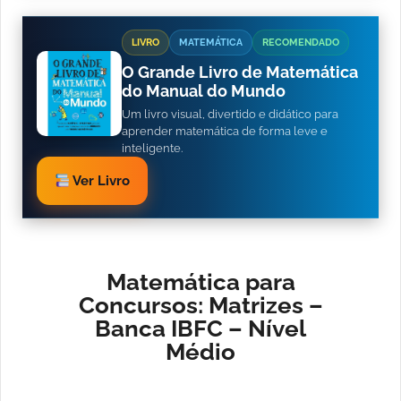
LIVRO
MATEMÁTICA
RECOMENDADO
O Grande Livro de Matemática
do Manual do Mundo
Um livro visual, divertido e didático para
aprender matemática de forma leve e
inteligente.
Ver Livro
Matemática para
Concursos: Matrizes –
Banca IBFC – Nível
Médio