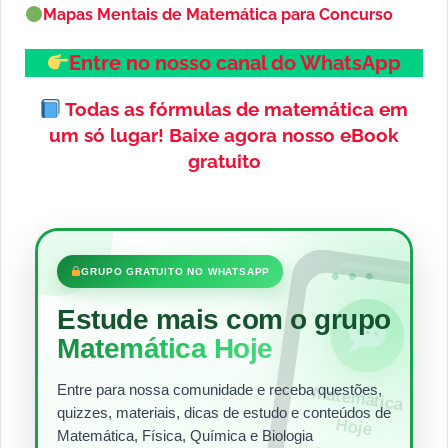
Mapas Mentais de Matemática para Concurso
Entre no nosso canal do WhatsApp
Todas as fórmulas de matemática em
um só lugar!
Baixe agora nosso eBook
gratuito
•••
GRUPO GRATUITO NO WHATSAPP
Estude mais com o grupo
Matemática Hoje
Entre para nossa comunidade e receba questões,
Matem
ática
quizzes, materiais, dicas de estudo e conteúdos de
Hoje
Matemática, Física, Química e Biologia