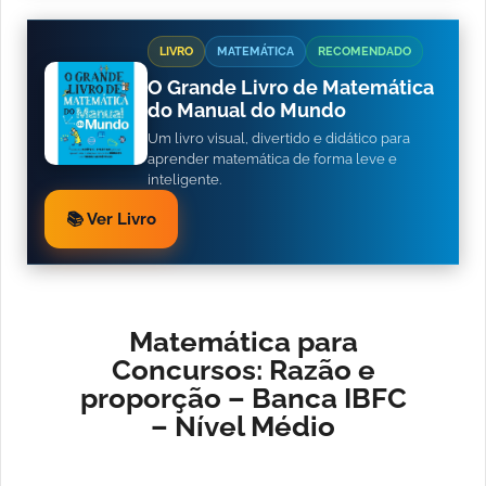
LIVRO
MATEMÁTICA
RECOMENDADO
O Grande Livro de Matemática
do Manual do Mundo
Um livro visual, divertido e didático para
aprender matemática de forma leve e
inteligente.
📚 Ver Livro
Matemática para
Concursos: Razão e
proporção – Banca IBFC
– Nível Médio