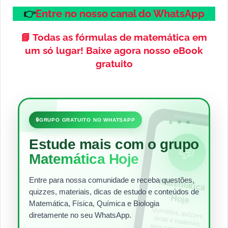
👉
Entre no nosso canal do WhatsApp
📘
Todas as fórmulas de matemática em
um só lugar!
Baixe agora nosso eBook
gratuito
•••
🔒
GRUPO GRATUITO NO WHATSAPP
Estude mais com o grupo
💬
Matemática Hoje
Entre para nossa comunidade e receba questões,
Matem
ática
quizzes, materiais, dicas de estudo e conteúdos de
Hoje
Matemática, Física, Química e Biologia
Questões, quizzes,
dicas e materiais
para estudar todos
diretamente no seu WhatsApp.