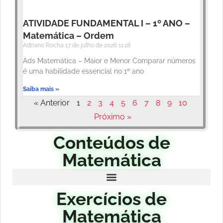
ATIVIDADE FUNDAMENTAL I – 1º ANO –
Matemática – Ordem
Adriano Rocha
17 de julho de 2026
11:18
Ads Matemática – Maior e Menor Comparar números
é uma habilidade essencial no 1º ano
Saiba mais »
« Anterior
1
2
3
4
5
6
7
8
9
10
Próximo »
Conteúdos de
Matemática
Exercícios de
Matemática