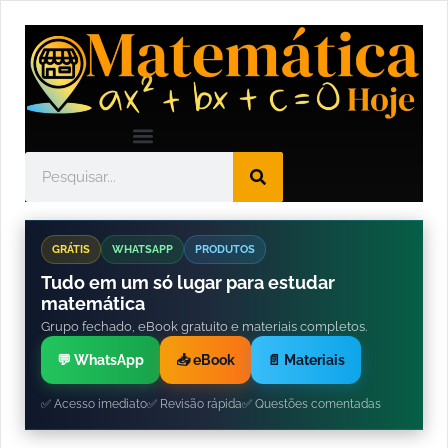
GRÁTIS
WHATSAPP
PRODUTOS
Tudo em um só lugar para estudar
matemática
Grupo fechado, eBook gratuito e materiais completos.
💬 WhatsApp
📥 eBook
📄 Materiais
✅ Acesso imediato
✅ Revisão rápida
✅ Questões comentadas