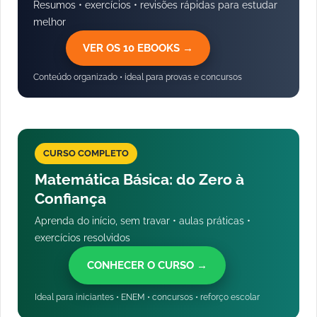
Resumos • exercícios • revisões rápidas para estudar
melhor
VER OS 10 EBOOKS →
Conteúdo organizado • ideal para provas e concursos
CURSO COMPLETO
Matemática Básica: do Zero à
Confiança
Aprenda do início, sem travar • aulas práticas •
exercícios resolvidos
CONHECER O CURSO →
Ideal para iniciantes • ENEM • concursos • reforço escolar