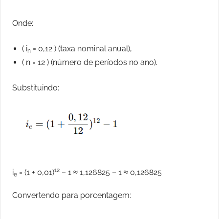
Onde:
( i
= 0,12 ) (taxa nominal anual),
n
( n = 12 ) (número de períodos no ano).
Substituindo:
12
i
= (1 + 0,01)
– 1 ≈ 1,126825 – 1 ≈ 0,126825
e
Convertendo para porcentagem: