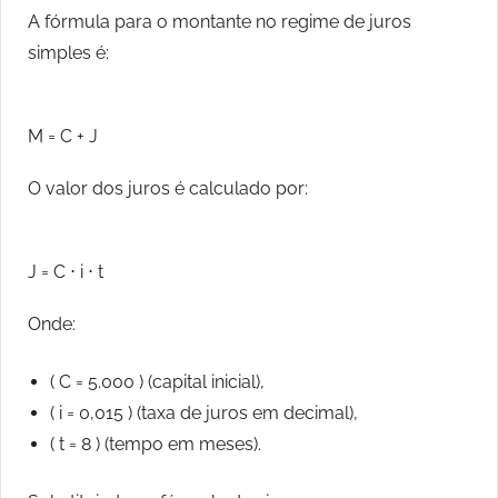
A fórmula para o montante no regime de juros
simples é:
M = C + J
O valor dos juros é calculado por:
J = C ⋅ i ⋅ t
Onde:
( C = 5.000 ) (capital inicial),
( i = 0,015 ) (taxa de juros em decimal),
( t = 8 ) (tempo em meses).