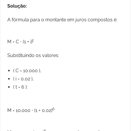
Solução:
A fórmula para o montante em juros compostos é:
t
M = C ⋅ (1 + i)
Substituindo os valores:
( C = 10.000 ),
( i = 0,02 ),
( t = 6 ):
6
M = 10.000 ⋅ (1 + 0,02)