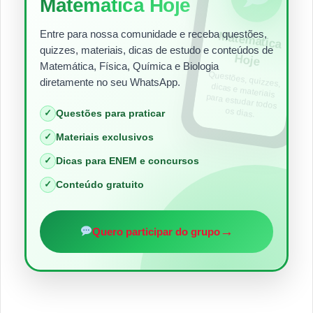
Matemática Hoje
Entre para nossa comunidade e receba questões,
Matem
ática
quizzes, materiais, dicas de estudo e conteúdos de
Hoje
Matemática, Física, Química e Biologia
Questões, quizzes,
dicas e materiais
para estudar todos
diretamente no seu WhatsApp.
os dias.
✓
Questões para praticar
✓
Materiais exclusivos
✓
Dicas para ENEM e concursos
✓
Conteúdo gratuito
→
Quero participar do grupo