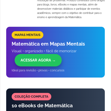
resolução de problemas. Produzo conteúdos como artigos
para blogs, livros, eBooks e mapas mentais, além de
desenvolver materiais didáticos e participar de eventos
acadêmicos, sempre com o objetivo de contribuir para o
ensino e aprendizagem da Matemática.
MAPAS MENTAIS
Matemática em Mapas Mentais
Visual • organizado • fácil de memorizar
ACESSAR AGORA →
Ideal para revisão • provas • concursos
COLEÇÃO COMPLETA
10 eBooks de Matemática