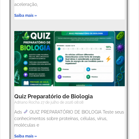
aceleração,
Saiba mais »
Quiz Preparatório de Biologia
Adriano Rocha
27 de julho de 2026
08:08
Ads
QUIZ PREPARATÓRIO DE BIOLOGIA Teste seus
conhecimentos sobre proteínas, células, vírus,
moléculas e
Saiba mais »