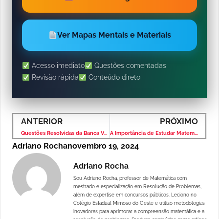
Ver Mapas Mentais e Materiais
Acesso imediato
Questões comentadas
Revisão rápida
Conteúdo direto
ANTERIOR
PRÓXIMO
Questões Resolvidas da Banca VUNESP – Nível Médio – Questões em PDF para Baixar
A Importância de Estudar Matemática Financeira com Mapas Mentais
Adriano Rocha
novembro 19, 2024
Adriano Rocha
Sou Adriano Rocha, professor de Matemática com
mestrado e especialização em Resolução de Problemas,
além de expertise em concursos públicos. Leciono no
Colégio Estadual Mimoso do Oeste e utilizo metodologias
inovadoras para aprimorar a compreensão matemática e a