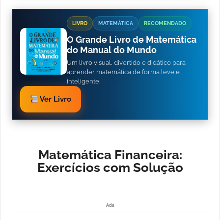
LIVRO
MATEMÁTICA
RECOMENDADO
O Grande Livro de Matemática
do Manual do Mundo
Um livro visual, divertido e didático para
aprender matemática de forma leve e
inteligente.
Ver Livro
Matemática Financeira:
Exercícios com Solução
Ads