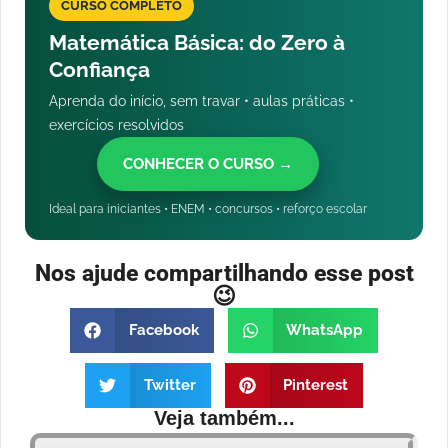
CURSO COMPLETO
Matemática Básica: do Zero à
Confiança
Aprenda do início, sem travar • aulas práticas •
exercícios resolvidos
CONHECER O CURSO →
Ideal para iniciantes • ENEM • concursos • reforço escolar
Nos ajude compartilhando esse post
😉
Facebook
WhatsApp
Twitter
Pinterest
Veja também...