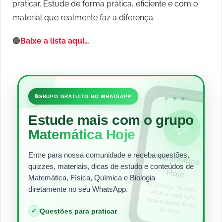
praticar. Estude de forma prática, eficiente e com o
material que realmente faz a diferença.
🟢
Baixe a lista aqui…
•••
🔒
GRUPO GRATUITO NO WHATSAPP
Estude mais com o grupo
💬
Matemática Hoje
Entre para nossa comunidade e receba questões,
Matem
ática
quizzes, materiais, dicas de estudo e conteúdos de
Hoje
Matemática, Física, Química e Biologia
Questões, quizzes,
dicas e materiais
para estudar todos
diretamente no seu WhatsApp.
os dias.
✓
Questões para praticar