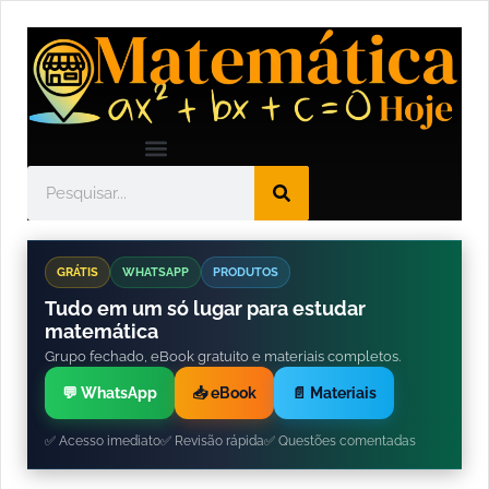
GRÁTIS
WHATSAPP
PRODUTOS
Tudo em um só lugar para estudar
matemática
Grupo fechado, eBook gratuito e materiais completos.
💬 WhatsApp
📥 eBook
📄 Materiais
✅ Acesso imediato
✅ Revisão rápida
✅ Questões comentadas