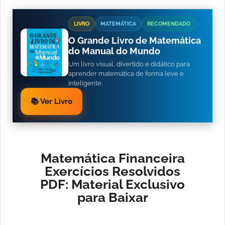
LIVRO
MATEMÁTICA
RECOMENDADO
O Grande Livro de Matemática
do Manual do Mundo
Um livro visual, divertido e didático para
aprender matemática de forma leve e
inteligente.
📚 Ver Livro
Matemática Financeira
Exercícios Resolvidos
PDF: Material Exclusivo
para Baixar