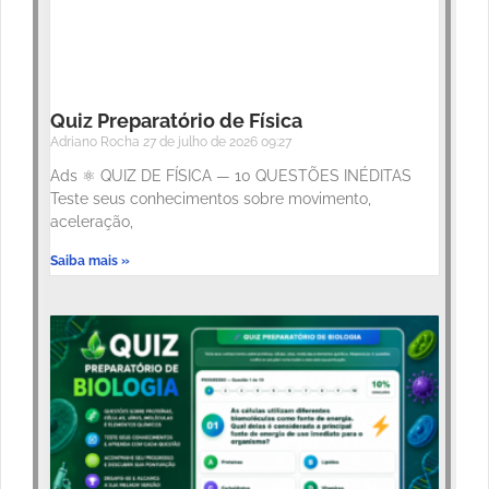
Quiz Preparatório de Física
Adriano Rocha
27 de julho de 2026
09:27
Ads ⚛️ QUIZ DE FÍSICA — 10 QUESTÕES INÉDITAS
Teste seus conhecimentos sobre movimento,
aceleração,
Saiba mais »