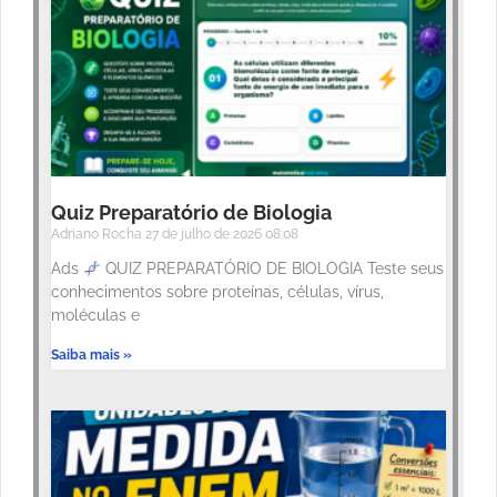
Quiz Preparatório de Biologia
Adriano Rocha
27 de julho de 2026
08:08
Ads
QUIZ PREPARATÓRIO DE BIOLOGIA Teste seus
conhecimentos sobre proteínas, células, vírus,
moléculas e
Saiba mais »