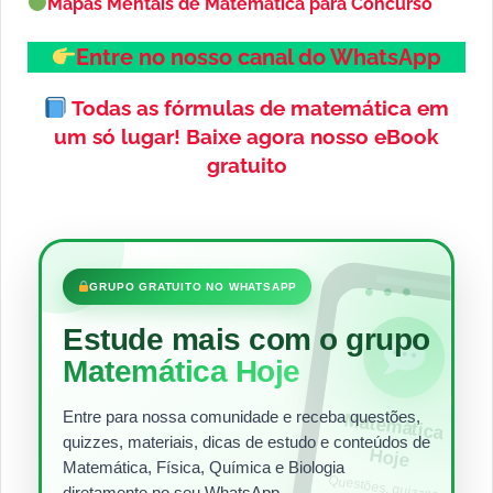
Mapas Mentais de Matemática para Concurso
Entre no nosso canal do WhatsApp
Todas as fórmulas de matemática em
um só lugar!
Baixe agora nosso eBook
gratuito
•••
GRUPO GRATUITO NO WHATSAPP
Estude mais com o grupo
Matemática Hoje
Entre para nossa comunidade e receba questões,
Matem
ática
quizzes, materiais, dicas de estudo e conteúdos de
Hoje
Matemática, Física, Química e Biologia
Questões, quizzes,
dicas e materiais
para estudar todos
diretamente no seu WhatsApp.