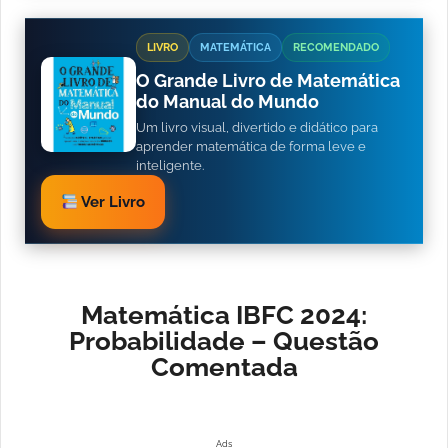
LIVRO
MATEMÁTICA
RECOMENDADO
O Grande Livro de Matemática
do Manual do Mundo
Um livro visual, divertido e didático para
aprender matemática de forma leve e
inteligente.
Ver Livro
Matemática IBFC 2024:
Probabilidade – Questão
Comentada
Ads