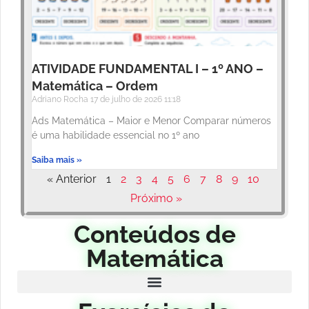
ATIVIDADE FUNDAMENTAL I – 1º ANO –
Matemática – Ordem
Adriano Rocha
17 de julho de 2026
11:18
Ads Matemática – Maior e Menor Comparar números
é uma habilidade essencial no 1º ano
Saiba mais »
« Anterior
1
2
3
4
5
6
7
8
9
10
Próximo »
Conteúdos de
Matemática