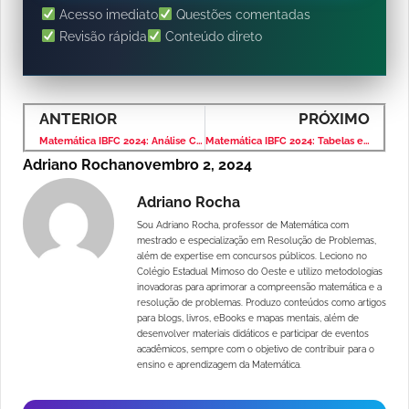
Acesso imediato
Questões comentadas
Revisão rápida
Conteúdo direto
ANTERIOR
PRÓXIMO
Matemática IBFC 2024: Análise Combinatória – Questão Comentada
Matemática IBFC 2024: Tabelas e Gráficos – Questão Comentada
Adriano Rocha
novembro 2, 2024
Adriano Rocha
Sou Adriano Rocha, professor de Matemática com
mestrado e especialização em Resolução de Problemas,
além de expertise em concursos públicos. Leciono no
Colégio Estadual Mimoso do Oeste e utilizo metodologias
inovadoras para aprimorar a compreensão matemática e a
resolução de problemas. Produzo conteúdos como artigos
para blogs, livros, eBooks e mapas mentais, além de
desenvolver materiais didáticos e participar de eventos
acadêmicos, sempre com o objetivo de contribuir para o
ensino e aprendizagem da Matemática.