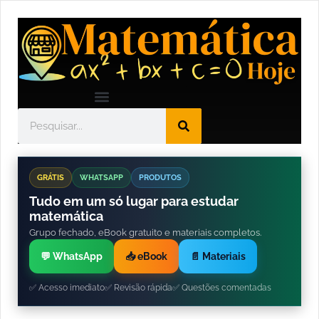
GRÁTIS
WHATSAPP
PRODUTOS
Tudo em um só lugar para estudar
matemática
Grupo fechado, eBook gratuito e materiais completos.
💬 WhatsApp
📥 eBook
📄 Materiais
✅ Acesso imediato
✅ Revisão rápida
✅ Questões comentadas