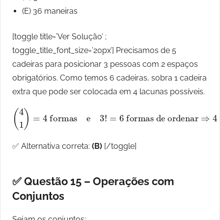
(E) 36 maneiras
[toggle title=’Ver Solução’ ;
toggle_title_font_size=’20px’] Precisamos de 5
cadeiras para posicionar 3 pessoas com 2 espaços
obrigatórios. Como temos 6 cadeiras, sobra 1 cadeira
extra que pode ser colocada em 4 lacunas possíveis.
(
4
1
)
=
4
formas
e
3
!
=
6
formas de ordenar
⇒
4
⋅
6
=
24
✅ Alternativa correta:
(B)
[/toggle]
✅ Questão 15 – Operações com
Conjuntos
Sejam os conjuntos: