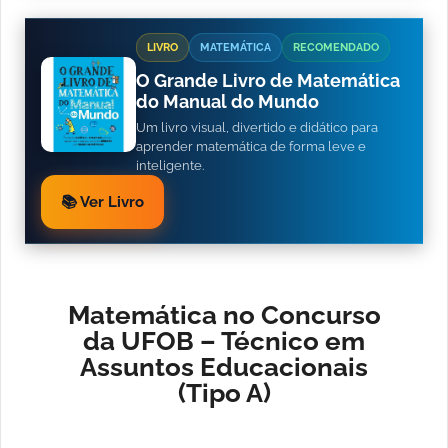
LIVRO
MATEMÁTICA
RECOMENDADO
O Grande Livro de Matemática
do Manual do Mundo
Um livro visual, divertido e didático para
aprender matemática de forma leve e
inteligente.
📚 Ver Livro
Matemática no Concurso
da UFOB – Técnico em
Assuntos Educacionais
(Tipo A)