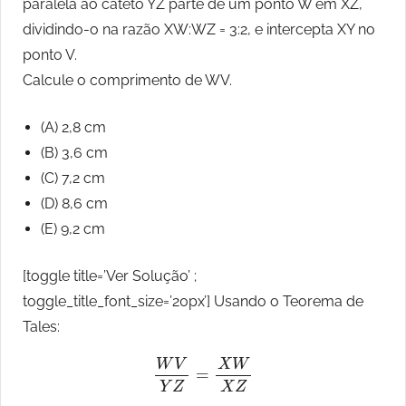
paralela ao cateto YZ parte de um ponto W em XZ,
dividindo-o na razão XW:WZ = 3:2, e intercepta XY no
ponto V.
Calcule o comprimento de WV.
(A) 2,8 cm
(B) 3,6 cm
(C) 7,2 cm
(D) 8,6 cm
(E) 9,2 cm
[toggle title=’Ver Solução’ ;
toggle_title_font_size=’20px’] Usando o Teorema de
Tales:
W
V
Y
Z
=
X
W
X
Z