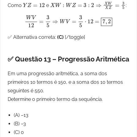
Y
Z
=
12
X
W
:
W
Z
=
3
:
2
⇒
X
W
X
Z
=
3
5
Como
e
:
W
V
12
=
3
5
⇒
W
V
=
3
5
⋅
12
=
7
,
2
✅ Alternativa correta:
(C)
[/toggle]
✅ Questão 13 – Progressão Aritmética
Em uma progressão aritmética, a soma dos
primeiros 10 termos é 150, e a soma dos 10 termos
seguintes é 550.
Determine o primeiro termo da sequência.
(A) –13
(B) –3
(C) 0