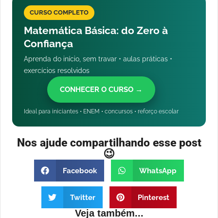
CURSO COMPLETO
Matemática Básica: do Zero à
Confiança
Aprenda do início, sem travar • aulas práticas •
exercícios resolvidos
CONHECER O CURSO →
Ideal para iniciantes • ENEM • concursos • reforço escolar
Nos ajude compartilhando esse post
😉
Facebook
WhatsApp
Twitter
Pinterest
Veja também...