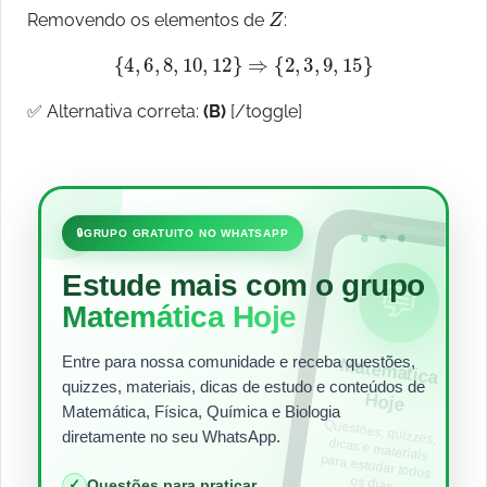
Z
Removendo os elementos de
:
{
4
,
6
,
8
,
10
,
12
}
⇒
{
2
,
3
,
9
,
15
}
✅ Alternativa correta:
(B)
[/toggle]
•••
🔒
GRUPO GRATUITO NO WHATSAPP
Estude mais com o grupo
💬
Matemática Hoje
Entre para nossa comunidade e receba questões,
Matem
ática
quizzes, materiais, dicas de estudo e conteúdos de
Hoje
Matemática, Física, Química e Biologia
Questões, quizzes,
dicas e materiais
para estudar todos
diretamente no seu WhatsApp.
os dias.
✓
Questões para praticar