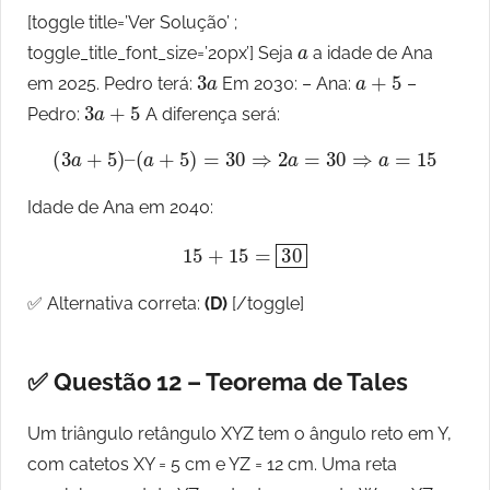
[toggle title=’Ver Solução’ ;
a
toggle_title_font_size=’20px’] Seja
a idade de Ana
3
a
a
+
5
em 2025. Pedro terá:
Em 2030: – Ana:
–
3
a
+
5
Pedro:
A diferença será:
(
3
a
+
5
)
–
(
a
+
5
)
=
30
⇒
2
a
=
30
⇒
a
=
15
Idade de Ana em 2040:
15
+
15
=
30
✅ Alternativa correta:
(D)
[/toggle]
✅ Questão 12 – Teorema de Tales
Um triângulo retângulo XYZ tem o ângulo reto em Y,
com catetos XY = 5 cm e YZ = 12 cm. Uma reta