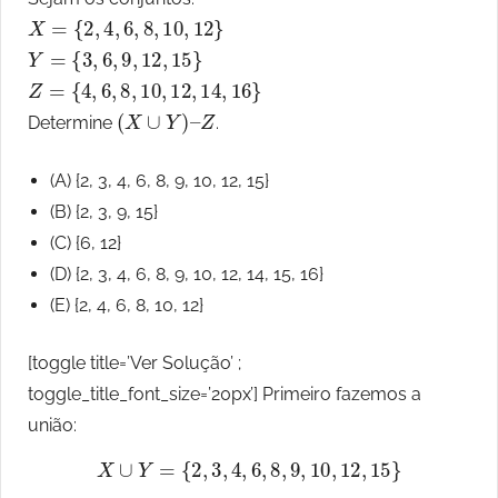
X
=
{
2
,
4
,
6
,
8
,
10
,
12
}
Y
=
{
3
,
6
,
9
,
12
,
15
}
Z
=
{
4
,
6
,
8
,
10
,
12
,
14
,
16
}
(
X
∪
Y
)
–
Z
Determine
.
(A) {2, 3, 4, 6, 8, 9, 10, 12, 15}
(B) {2, 3, 9, 15}
(C) {6, 12}
(D) {2, 3, 4, 6, 8, 9, 10, 12, 14, 15, 16}
(E) {2, 4, 6, 8, 10, 12}
[toggle title=’Ver Solução’ ;
toggle_title_font_size=’20px’] Primeiro fazemos a
união:
X
∪
Y
=
{
2
,
3
,
4
,
6
,
8
,
9
,
10
,
12
,
15
}