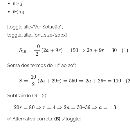
(D) 3
(E) 13
[toggle title=’Ver Solução’ ;
toggle_title_font_size=’20px’]
(1)
S
10
=
10
2
(
2
a
+
9
r
)
=
150
⇒
2
a
+
9
r
=
30
Soma dos termos do 11º ao 20º:
(2)
S
=
10
2
(
2
a
+
29
r
)
=
550
⇒
2
a
+
29
r
=
110
Subtraindo (2) – (1):
20
r
=
80
⇒
r
=
4
⇒
2
a
=
30
–
36
⇒
a
=
−
3
✅ Alternativa correta:
(B)
[/toggle]