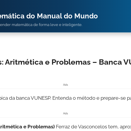
temática do Manual do Mundo
prender matemática de forma leve e inteligente.
: Aritmética e Problemas – Banca 
Ads
ípica da banca VUNESP. Entenda o método e prepare-se pa
Ads
ritmética e Problemas)
Ferraz de Vasconcelos tem, apro