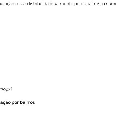
população fosse distribuída igualmente pelos bairros, o nú
’20px’]
lação por bairros