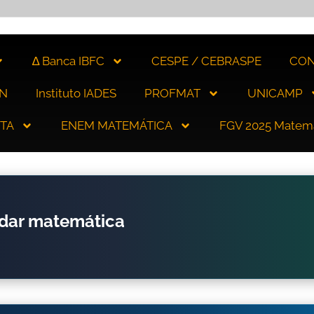
∆ Banca IBFC
CESPE / CEBRASPE
CON
N
Instituto IADES
PROFMAT
UNICAMP
ITA
ENEM MATEMÁTICA
FGV 2025 Matem
udar matemática