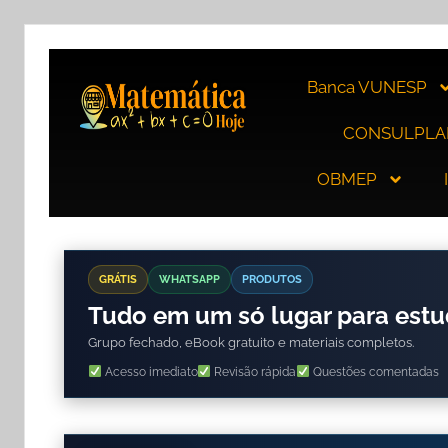
Banca VUNESP
CONSULPLA
OBMEP
GRÁTIS
WHATSAPP
PRODUTOS
Tudo em um só lugar para est
Grupo fechado, eBook gratuito e materiais completos.
Acesso imediato
Revisão rápida
Questões comentadas