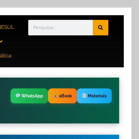
ESUL
ática
WhatsApp
eBook
Materiais