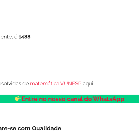
mente, é
1488
.
esolvidas de
matemática VUNESP
aqui.
Entre no nosso canal do WhatsApp
are-se com Qualidade