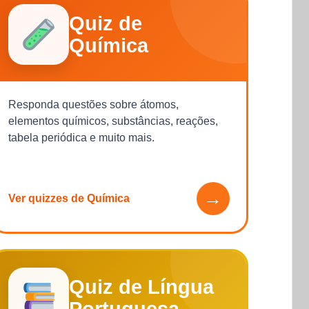
Quiz de
Química
Responda questões sobre átomos,
elementos químicos, substâncias, reações,
tabela periódica e muito mais.
→
Ver quizzes de Química
Quiz de Língua