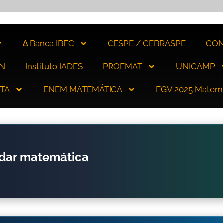
∆ Banca IBFC
CESPE / CEBRASPE
CON
N
Instituto IADES
PROFMAT
UNICAMP
ITA
ENEM MATEMÁTICA
FGV 2025 Matem
udar matemática