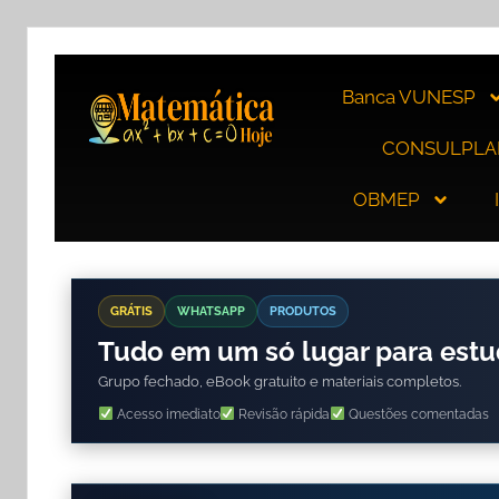
Banca VUNESP
CONSULPLA
OBMEP
GRÁTIS
WHATSAPP
PRODUTOS
Tudo em um só lugar para est
Grupo fechado, eBook gratuito e materiais completos.
Acesso imediato
Revisão rápida
Questões comentadas