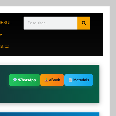
ESUL
ática
WhatsApp
eBook
Materiais