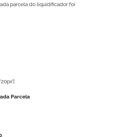
ada parcela do liquidificador foi
’20px’]
Cada Parcela
0
.