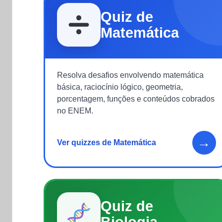
Quiz de
Matemática
Resolva desafios envolvendo matemática
básica, raciocínio lógico, geometria,
porcentagem, funções e conteúdos cobrados
no ENEM.
→
Ver quizzes de Matemática
Quiz de