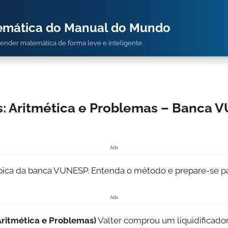
temática do Manual do Mundo
prender matemática de forma leve e inteligente.
: Aritmética e Problemas – Banca 
Ads
ípica da banca VUNESP. Entenda o método e prepare-se pa
Ads
ritmética e Problemas)
Valter comprou um liquidificador