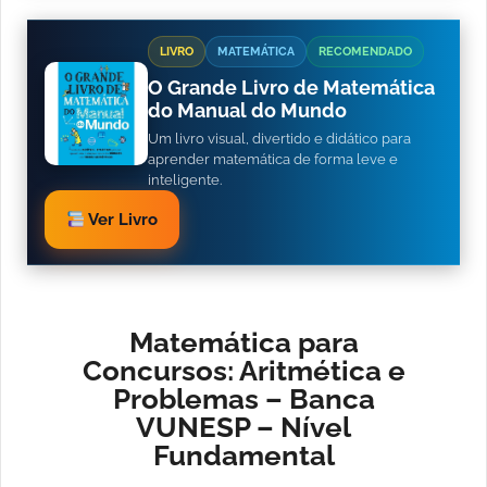
LIVRO
MATEMÁTICA
RECOMENDADO
O Grande Livro de Matemática
do Manual do Mundo
Um livro visual, divertido e didático para
aprender matemática de forma leve e
inteligente.
Ver Livro
Matemática para
Concursos: Aritmética e
Problemas – Banca
VUNESP – Nível
Fundamental