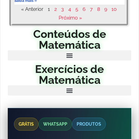
Saiba mais »
« Anterior
1
2
3
4
5
6
7
8
9
10
Próximo »
Conteúdos de
Matemática
Exercícios de
Matemática
GRÁTIS
WHATSAPP
PRODUTOS