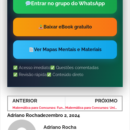
Entrar no grupo do WhatsApp
Baixar eBook gratuito
Ver Mapas Mentais e Materiais
Acesso imediato
Questões comentadas
Revisão rápida
Conteúdo direto
ANTERIOR
PRÓXIMO
Matemática para Concursos: Função de 1º Grau – Banca VUNESP – Nível Fundamental
Matemática para Concursos: Unidade de Medidas – Banca VUNESP – Nível Fundamental
Adriano Rocha
dezembro 2, 2024
Adriano Rocha