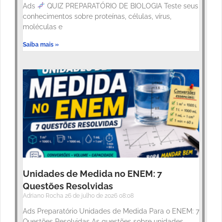
Ads
QUIZ PREPARATÓRIO DE BIOLOGIA Teste seus
conhecimentos sobre proteínas, células, vírus,
moléculas e
Saiba mais »
Unidades de Medida no ENEM: 7
Questões Resolvidas
Adriano Rocha
26 de julho de 2026
08:08
Ads Preparatório Unidades de Medida Para o ENEM: 7
Questões Resolvidas As questões sobre unidades