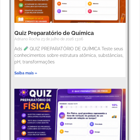
Quiz Preparatório de Química
Adriano Rocha
23 de julho de 2026
13:06
Ads
QUIZ PREPARATÓRIO DE QUÍMICA Teste seus
conhecimentos sobre estrutura atômica, substâncias,
pH, transformações
Saiba mais »