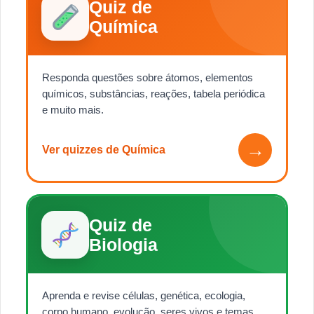
Quiz de
Química
Responda questões sobre átomos, elementos
químicos, substâncias, reações, tabela periódica
e muito mais.
→
Ver quizzes de Química
Quiz de
Biologia
Aprenda e revise células, genética, ecologia,
corpo humano, evolução, seres vivos e temas