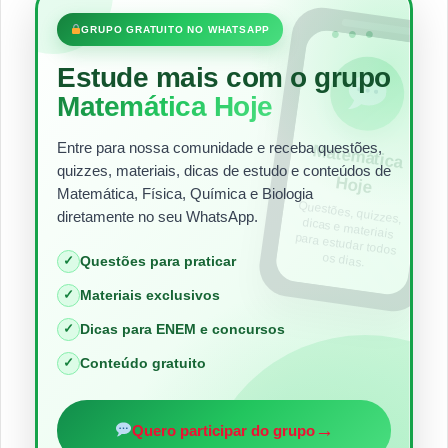
•••
GRUPO GRATUITO NO WHATSAPP
Estude mais com o grupo
Matemática Hoje
Entre para nossa comunidade e receba questões,
Matem
ática
quizzes, materiais, dicas de estudo e conteúdos de
Hoje
Matemática, Física, Química e Biologia
Questões, quizzes,
dicas e materiais
para estudar todos
diretamente no seu WhatsApp.
os dias.
✓
Questões para praticar
✓
Materiais exclusivos
✓
Dicas para ENEM e concursos
✓
Conteúdo gratuito
→
Quero participar do grupo