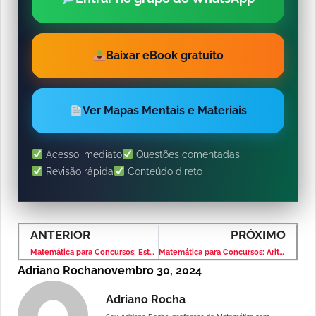
Baixar eBook gratuito
Ver Mapas Mentais e Materiais
Acesso imediato
Questões comentadas
Revisão rápida
Conteúdo direto
ANTERIOR
PRÓXIMO
Matemática para Concursos: Estatística – Banca VUNESP – Nível Fundamental
Matemática para Concursos: Aritmética e Problemas – Banca VUNESP – Nível Fundamental
Adriano Rocha
novembro 30, 2024
Adriano Rocha