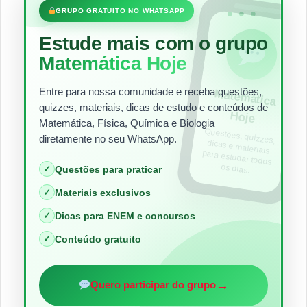
•••
GRUPO GRATUITO NO WHATSAPP
Estude mais com o grupo
Matemática Hoje
Entre para nossa comunidade e receba questões,
Matem
ática
quizzes, materiais, dicas de estudo e conteúdos de
Hoje
Matemática, Física, Química e Biologia
Questões, quizzes,
dicas e materiais
para estudar todos
diretamente no seu WhatsApp.
os dias.
✓
Questões para praticar
✓
Materiais exclusivos
✓
Dicas para ENEM e concursos
✓
Conteúdo gratuito
→
Quero participar do grupo