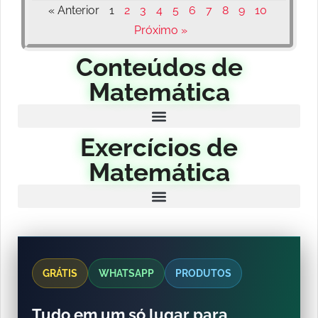
« Anterior
1
2
3
4
5
6
7
8
9
10
Próximo »
Conteúdos de
Matemática
Exercícios de
Matemática
GRÁTIS
WHATSAPP
PRODUTOS
Tudo em um só lugar para