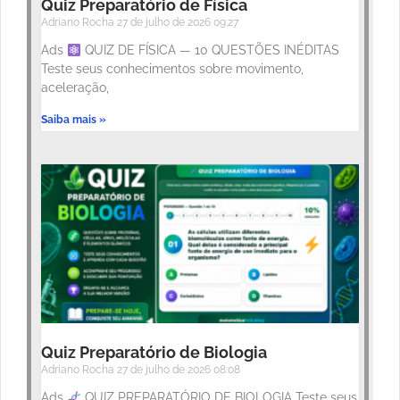
Quiz Preparatório de Física
Adriano Rocha
27 de julho de 2026
09:27
Ads
QUIZ DE FÍSICA — 10 QUESTÕES INÉDITAS
Teste seus conhecimentos sobre movimento,
aceleração,
Saiba mais »
Quiz Preparatório de Biologia
Adriano Rocha
27 de julho de 2026
08:08
Ads
QUIZ PREPARATÓRIO DE BIOLOGIA Teste seus