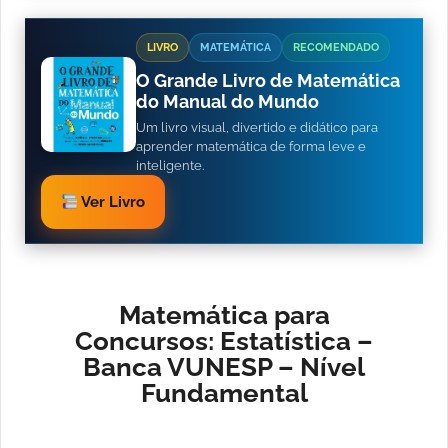
LIVRO
MATEMÁTICA
RECOMENDADO
O Grande Livro de Matemática
do Manual do Mundo
Um livro visual, divertido e didático para
aprender matemática de forma leve e
inteligente.
Ver Livro
Matemática para
Concursos: Estatística –
Banca VUNESP – Nível
Fundamental