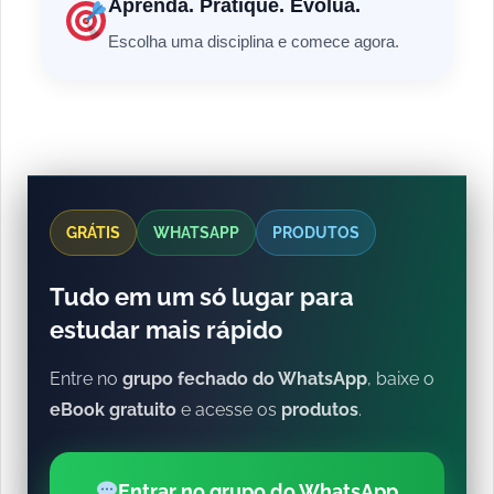
Aprenda. Pratique. Evolua.
Escolha uma disciplina e comece agora.
GRÁTIS
WHATSAPP
PRODUTOS
Tudo em um só lugar para
estudar mais rápido
Entre no
grupo fechado do WhatsApp
, baixe o
eBook gratuito
e acesse os
produtos
.
Entrar no grupo do WhatsApp