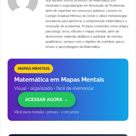
Sou Adriano Rocha, professor de Matemática com
mestrado e especialização em Resolução de Problemas,
além de expertise em concursos públicos. Leciono no
Colégio Estadual Mimoso do Oeste e utilizo metodologias
inovadoras para aprimorar a compreensão matemática e a
resolução de problemas. Produzo conteúdos como artigos
para blogs, livros, eBooks e mapas mentais, além de
desenvolver materiais didáticos e participar de eventos
acadêmicos, sempre com o objetivo de contribuir para o
ensino e aprendizagem da Matemática.
MAPAS MENTAIS
Matemática em Mapas Mentais
Visual • organizado • fácil de memorizar
ACESSAR AGORA →
Ideal para revisão • provas • concursos