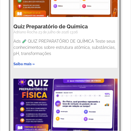
Quiz Preparatório de Química
Adriano Rocha
23 de julho de 2026
13:06
Ads
QUIZ PREPARATÓRIO DE QUÍMICA Teste seus
conhecimentos sobre estrutura atômica, substâncias,
pH, transformações
Saiba mais »