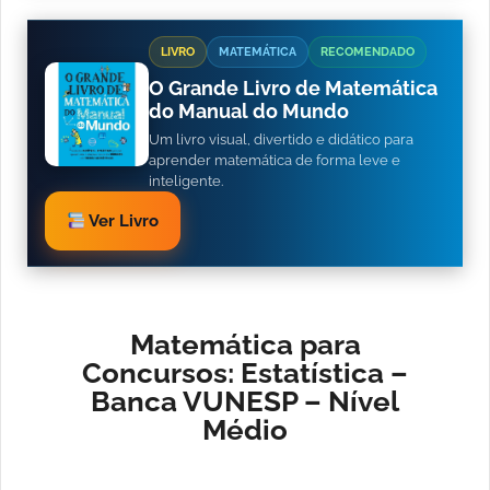
LIVRO
MATEMÁTICA
RECOMENDADO
O Grande Livro de Matemática
do Manual do Mundo
Um livro visual, divertido e didático para
aprender matemática de forma leve e
inteligente.
Ver Livro
Matemática para
Concursos: Estatística –
Banca VUNESP – Nível
Médio