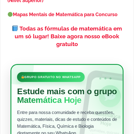
(Nível Superior)
Mapas Mentais de Matemática para Concurso
Todas as fórmulas de matemática em
um só lugar!
Baixe agora nosso eBook
gratuito
•••
GRUPO GRATUITO NO WHATSAPP
Estude mais com o grupo
Matemática Hoje
Entre para nossa comunidade e receba questões,
Matem
ática
quizzes, materiais, dicas de estudo e conteúdos de
Hoje
Matemática, Física, Química e Biologia
Questões, quizzes,
dicas e materiais
para estudar todos
diretamente no seu WhatsApp.