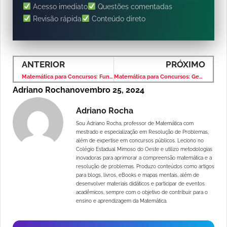
Acesso imediato
Questões comentadas
Revisão rápida
Conteúdo direto
ANTERIOR
PRÓXIMO
Matemática para Concursos: Função de 1º Grau – Banca VUNESP – Nível Médio
Matemática para Concursos: Geometria Plana – Banca VUNESP – Nível Médio
Adriano Rocha
novembro 25, 2024
Adriano Rocha
Sou Adriano Rocha, professor de Matemática com
mestrado e especialização em Resolução de Problemas,
além de expertise em concursos públicos. Leciono no
Colégio Estadual Mimoso do Oeste e utilizo metodologias
inovadoras para aprimorar a compreensão matemática e a
resolução de problemas. Produzo conteúdos como artigos
para blogs, livros, eBooks e mapas mentais, além de
desenvolver materiais didáticos e participar de eventos
acadêmicos, sempre com o objetivo de contribuir para o
ensino e aprendizagem da Matemática.