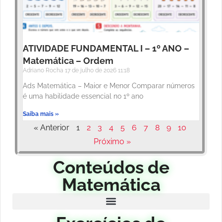
ATIVIDADE FUNDAMENTAL I – 1º ANO –
Matemática – Ordem
Adriano Rocha
17 de julho de 2026
11:18
Ads Matemática – Maior e Menor Comparar números
é uma habilidade essencial no 1º ano
Saiba mais »
« Anterior
1
2
3
4
5
6
7
8
9
10
Próximo »
Conteúdos de
Matemática