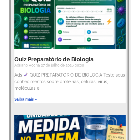
Quiz Preparatório de Biologia
Adriano Rocha
27 de julho de 2026
08:08
Ads
QUIZ PREPARATÓRIO DE BIOLOGIA Teste seus
conhecimentos sobre proteínas, células, vírus,
moléculas e
Saiba mais »