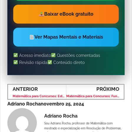
Baixar eBook gratuito
Ver Mapas Mentais e Materiais
Acesso imediato
Questões comentadas
Revisão rápida
Conteúdo direto
ANTERIOR
PRÓXIMO
Matemática para Concursos: Estatística – Banca VUNESP – Nível Médio
Matemática para Concursos: Função do 1° Grau – Banca VUNESP – Nível Médio
Adriano Rocha
novembro 25, 2024
Adriano Rocha
Sou Adriano Rocha, professor de Matemática com
mestrado e especialização em Resolução de Problemas,