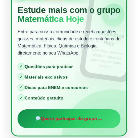
Estude mais com o grupo
Matemática Hoje
Entre para nossa comunidade e receba questões,
Matem
ática
quizzes, materiais, dicas de estudo e conteúdos de
Hoje
Matemática, Física, Química e Biologia
Questões, quizzes,
dicas e materiais
para estudar todos
diretamente no seu WhatsApp.
os dias.
✓
Questões para praticar
✓
Materiais exclusivos
✓
Dicas para ENEM e concursos
✓
Conteúdo gratuito
→
Quero participar do grupo