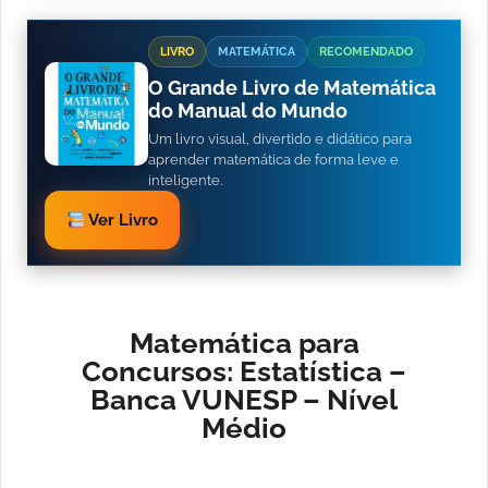
LIVRO
MATEMÁTICA
RECOMENDADO
O Grande Livro de Matemática
do Manual do Mundo
Um livro visual, divertido e didático para
aprender matemática de forma leve e
inteligente.
Ver Livro
Matemática para
Concursos: Estatística –
Banca VUNESP – Nível
Médio