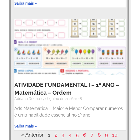
Saiba mais »
ATIVIDADE FUNDAMENTAL I – 1º ANO –
Matemática – Ordem
Adriano Rocha
17 de julho de 2026
11:18
Ads Matemática – Maior e Menor Comparar números
é uma habilidade essencial no 1º ano
Saiba mais »
« Anterior
1
2
3
4
5
6
7
8
9
10