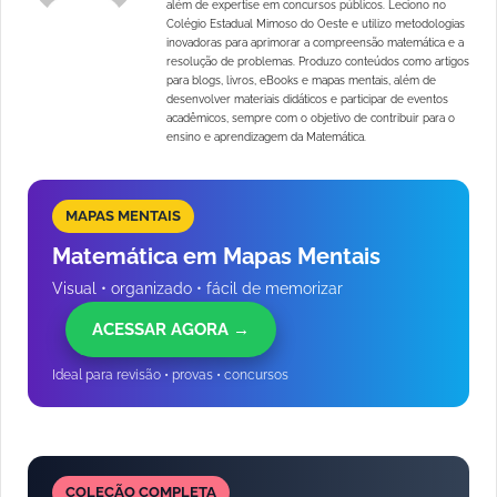
além de expertise em concursos públicos. Leciono no
Colégio Estadual Mimoso do Oeste e utilizo metodologias
inovadoras para aprimorar a compreensão matemática e a
resolução de problemas. Produzo conteúdos como artigos
para blogs, livros, eBooks e mapas mentais, além de
desenvolver materiais didáticos e participar de eventos
acadêmicos, sempre com o objetivo de contribuir para o
ensino e aprendizagem da Matemática.
MAPAS MENTAIS
Matemática em Mapas Mentais
Visual • organizado • fácil de memorizar
ACESSAR AGORA →
Ideal para revisão • provas • concursos
COLEÇÃO COMPLETA