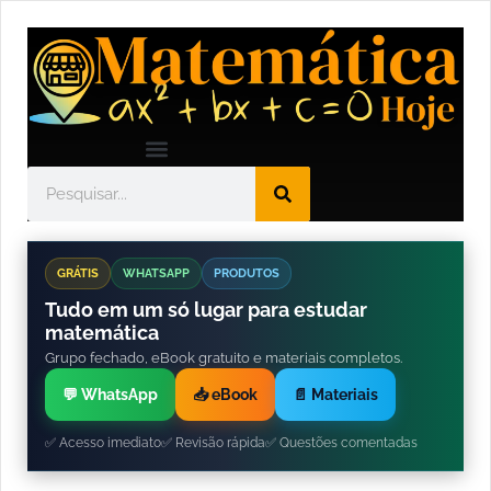
GRÁTIS
WHATSAPP
PRODUTOS
Tudo em um só lugar para estudar
matemática
Grupo fechado, eBook gratuito e materiais completos.
💬 WhatsApp
📥 eBook
📄 Materiais
✅ Acesso imediato
✅ Revisão rápida
✅ Questões comentadas