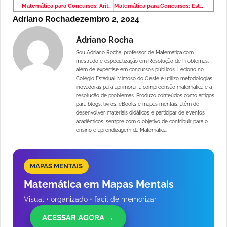
Matemática para Concursos: Aritmética e Problemas – Banca VUNESP – Nível Superior
Matemática para Concursos: Estatística – Banca VUNESP – Nível Superior
Adriano Rocha
dezembro 2, 2024
Adriano Rocha
Sou Adriano Rocha, professor de Matemática com
mestrado e especialização em Resolução de Problemas,
além de expertise em concursos públicos. Leciono no
Colégio Estadual Mimoso do Oeste e utilizo metodologias
inovadoras para aprimorar a compreensão matemática e a
resolução de problemas. Produzo conteúdos como artigos
para blogs, livros, eBooks e mapas mentais, além de
desenvolver materiais didáticos e participar de eventos
acadêmicos, sempre com o objetivo de contribuir para o
ensino e aprendizagem da Matemática.
MAPAS MENTAIS
Matemática em Mapas Mentais
Visual • organizado • fácil de memorizar
ACESSAR AGORA →