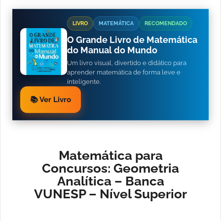
LIVRO
MATEMÁTICA
RECOMENDADO
O Grande Livro de Matemática
do Manual do Mundo
Um livro visual, divertido e didático para
aprender matemática de forma leve e
inteligente.
📚 Ver Livro
Matemática para
Concursos: Geometria
Analítica – Banca
VUNESP – Nível Superior