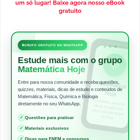
um só lugar!
Baixe agora nosso eBook
gratuito
•••
🔒
GRUPO GRATUITO NO WHATSAPP
Estude mais com o grupo
💬
Matemática Hoje
Entre para nossa comunidade e receba questões,
Matem
ática
quizzes, materiais, dicas de estudo e conteúdos de
Hoje
Matemática, Física, Química e Biologia
Questões, quizzes,
dicas e materiais
para estudar todos
diretamente no seu WhatsApp.
os dias.
✓
Questões para praticar
✓
Materiais exclusivos
✓
Dicas para ENEM e concursos