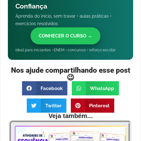
Confiança
Aprenda do início, sem travar • aulas práticas •
exercícios resolvidos
CONHECER O CURSO →
Ideal para iniciantes • ENEM • concursos • reforço escolar
Nos ajude compartilhando esse post
😉
Facebook
WhatsApp
Twitter
Pinterest
Veja também...