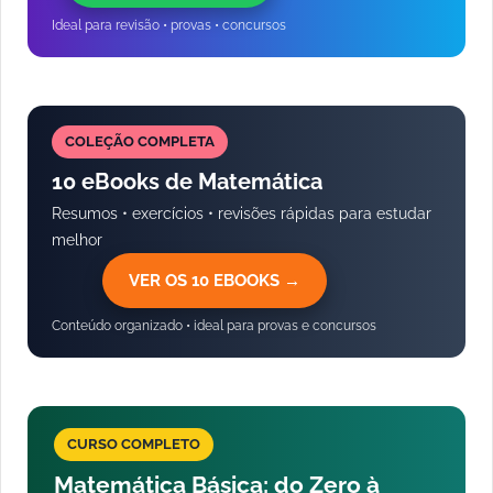
Ideal para revisão • provas • concursos
COLEÇÃO COMPLETA
10 eBooks de Matemática
Resumos • exercícios • revisões rápidas para estudar
melhor
VER OS 10 EBOOKS →
Conteúdo organizado • ideal para provas e concursos
CURSO COMPLETO
Matemática Básica: do Zero à