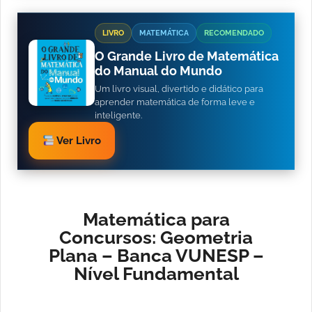
LIVRO
MATEMÁTICA
RECOMENDADO
O Grande Livro de Matemática
do Manual do Mundo
Um livro visual, divertido e didático para
aprender matemática de forma leve e
inteligente.
Ver Livro
Matemática para
Concursos: Geometria
Plana – Banca VUNESP –
Nível Fundamental