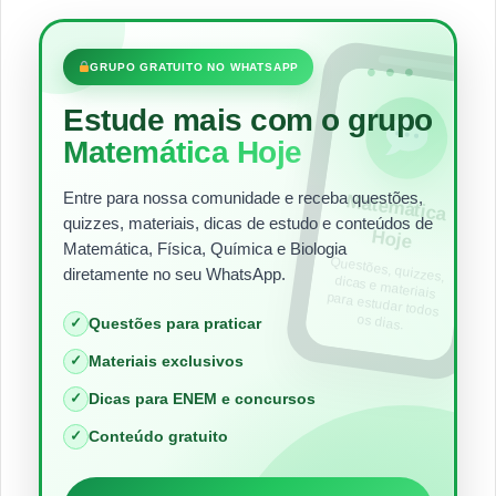
•••
GRUPO GRATUITO NO WHATSAPP
Estude mais com o grupo
Matemática Hoje
Entre para nossa comunidade e receba questões,
Matem
ática
quizzes, materiais, dicas de estudo e conteúdos de
Hoje
Matemática, Física, Química e Biologia
Questões, quizzes,
dicas e materiais
para estudar todos
diretamente no seu WhatsApp.
os dias.
✓
Questões para praticar
✓
Materiais exclusivos
✓
Dicas para ENEM e concursos
✓
Conteúdo gratuito