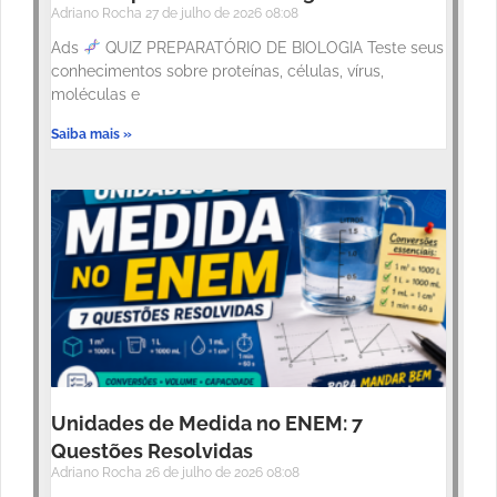
Adriano Rocha
27 de julho de 2026
08:08
Ads
QUIZ PREPARATÓRIO DE BIOLOGIA Teste seus
conhecimentos sobre proteínas, células, vírus,
moléculas e
Saiba mais »
Unidades de Medida no ENEM: 7
Questões Resolvidas
Adriano Rocha
26 de julho de 2026
08:08