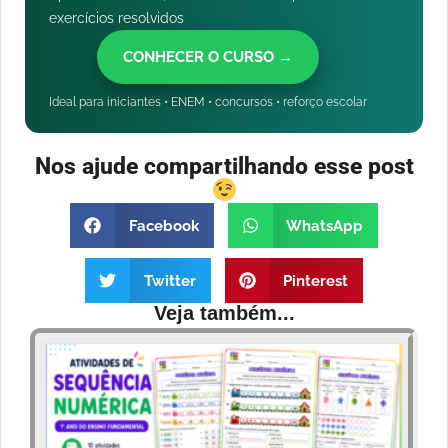
exercícios resolvidos
CONHECER O CURSO →
Ideal para iniciantes • ENEM • concursos • reforço escolar
Nos ajude compartilhando esse post
Facebook
WhatsApp
Twitter
Pinterest
Veja também...