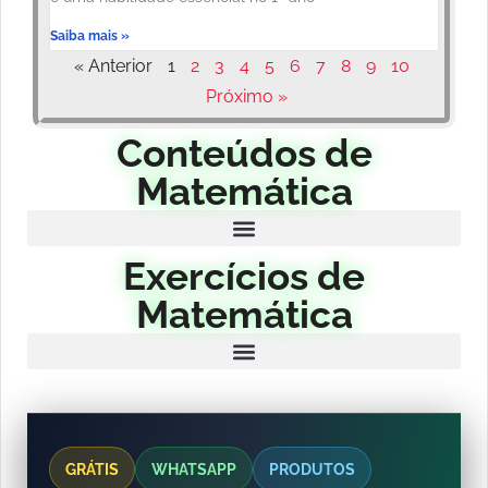
Saiba mais »
« Anterior
1
2
3
4
5
6
7
8
9
10
Próximo »
Conteúdos de
Matemática
Exercícios de
Matemática
GRÁTIS
WHATSAPP
PRODUTOS