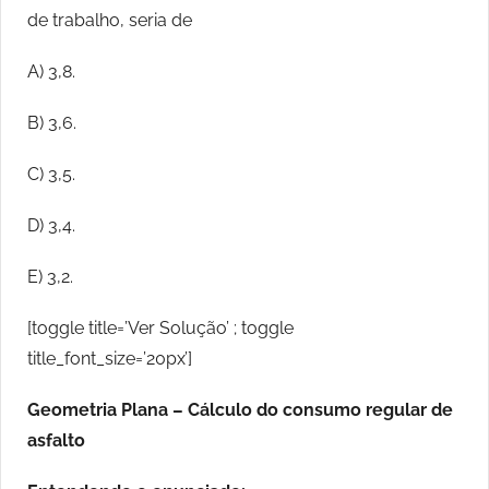
de trabalho, seria de
A) 3,8.
B) 3,6.
C) 3,5.
D) 3,4.
E) 3,2.
[toggle title=’Ver Solução’ ; toggle
title_font_size=’20px’]
Geometria Plana – Cálculo do consumo regular de
asfalto