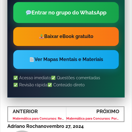
Entrar no grupo do WhatsApp
Baixar eBook gratuito
Ver Mapas Mentais e Materiais
Acesso imediato
Questões comentadas
Revisão rápida
Conteúdo direto
ANTERIOR
PRÓXIMO
Matemática para Concursos: Regra de Três – Banca VUNESP – Nível Fundamental
Matemática para Concursos: Porcentagem – Banca VUNESP – Nível Fundamental
Adriano Rocha
novembro 27, 2024